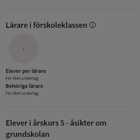
Lärare i förskoleklassen
info
Visa
mer
om
Lärare
-
i
förskoleklassen
Elever per lärare
För litet underlag
Behöriga lärare
För litet underlag
Elever i
årskurs 5
- åsikter om
grundskolan