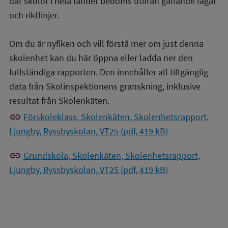
där skolor i hela landet bedöms utifrån gällande lagar
och riktlinjer.
Om du är nyfiken och vill förstå mer om just denna
skolenhet kan du här öppna eller ladda ner den
fullständiga rapporten. Den innehåller all tillgänglig
data från Skolinspektionens granskning, inklusive
resultat från Skolenkäten.
link
Förskoleklass, Skolenkäten, Skolenhetsrapport,
Ljungby, Ryssbyskolan, VT25 (pdf, 419 kB)
link
Grundskola, Skolenkäten, Skolenhetsrapport,
Ljungby, Ryssbyskolan, VT25 (pdf, 419 kB)