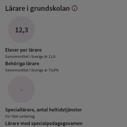
Lärare i grundskolan
info
Visa
mer
om
Lärare
12,3
i
grundskolan
Elever per lärare
Genomsnittet i Sverige är 11,9
Behöriga lärare
Genomsnittet i Sverige är 73,4%
-
Speciallärare, antal heltidstjänster
För litet underlag
Lärare med specialpedagog­examen