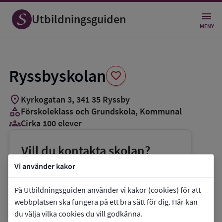
Spara
som
Utbildningsguiden
favorit
MENY
Ryssbyskolan
favorite
location_on
Kyrkogatan 3
,
341
35
Ryssby
category
Förskoleklass och Grundskola
, Kommunal
groups_3
Cirka 100 elever
Vill du kontakta skolan?
phone
Telefon:
0733-754154
Vi använder kakor
mail
E-post:
ulrik.hultgren@skola.ljungby.se
På Utbildningsguiden använder vi kakor (cookies) för att
link
Webbplats:
Ryssbyskolan
webbplatsen ska fungera på ett bra sätt för dig. Här kan
du välja vilka cookies du vill godkänna.