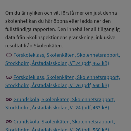
Om du är nyfiken och vill förstå mer om just denna
skolenhet kan du här öppna eller ladda ner den
fullständiga rapporten. Den innehåller all tillgänglig
data från Skolinspektionens granskning, inklusive
resultat från Skolenkäten.
link
Förskoleklass, Skolenkäten, Skolenhetsrapport,
Stockholm, Årstadalsskolan, VT24 (pdf, 463 kB)
link
Förskoleklass, Skolenkäten, Skolenhetsrapport,
Stockholm, Årstadalsskolan, VT26 (pdf, 560 kB)
link
Grundskola, Skolenkäten, Skolenhetsrapport,
Stockholm, Årstadalsskolan, VT24 (pdf, 463 kB)
link
Grundskola, Skolenkäten, Skolenhetsrapport,
Stockholm, Årstadalsskolan, VT26 (pdf, 560 kB)