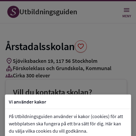
Spara
som
Utbildningsguiden
favorit
MENY
Årstadalsskolan
favorite
location_on
Sjöviksbacken 19
,
117
56
Stockholm
category
Förskoleklass och Grundskola
, Kommunal
groups_3
Cirka 300 elever
Vill du kontakta skolan?
phone
Telefon:
08-50822210
Vi använder kakor
mail
E-post:
arstadalsskolan@edu.stockholm.se
På Utbildningsguiden använder vi kakor (cookies) för att
link
Webbplats:
Årstadalsskolan
webbplatsen ska fungera på ett bra sätt för dig. Här kan
du välja vilka cookies du vill godkänna.