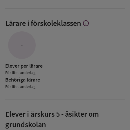
Lärare i förskoleklassen
info
Visa
mer
om
Lärare
-
i
förskoleklassen
Elever per lärare
För litet underlag
Behöriga lärare
För litet underlag
Elever i
årskurs 5
- åsikter om
grundskolan