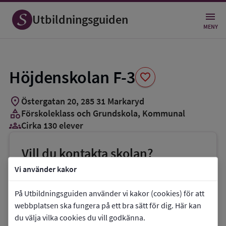
Spara
som
Utbildningsguiden
favorit
MENY
Höjdenskolan F-3
favorite
location_on
Östergatan 20
,
285
31
Markaryd
category
Förskoleklass och Grundskola
, Kommunal
groups_3
Cirka 130 elever
Vill du kontakta skolan?
phone
Telefon:
0433-72147
Vi använder kakor
mail
E-post:
cecilia.woronin-
På Utbildningsguiden använder vi kakor (cookies) för att
salomonsson@markaryd.se
webbplatsen ska fungera på ett bra sätt för dig. Här kan
du välja vilka cookies du vill godkänna.
link
Webbplats:
Höjdenskolan F-3