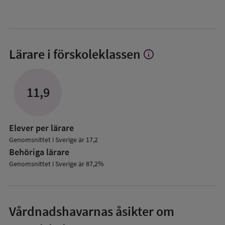
Lärare i förskoleklassen
info
Visa
mer
om
Lärare
11,9
i
förskoleklassen
Elever per lärare
Genomsnittet i Sverige är 17,2
Behöriga lärare
Genomsnittet i Sverige är 87,2%
Vårdnadshavarnas åsikter om