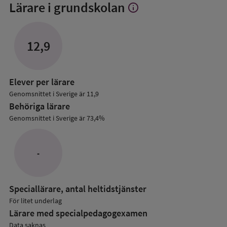
Lärare i grundskolan
info
Visa
mer
om
Lärare
12,9
i
grundskolan
Elever per lärare
Genomsnittet i Sverige är 11,9
Behöriga lärare
Genomsnittet i Sverige är 73,4%
-
Speciallärare, antal heltidstjänster
För litet underlag
Lärare med specialpedagog­examen
Data saknas