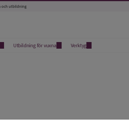
a och utbildning
Utbildning för vuxna
Verktyg