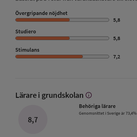
Övergripande nöjdhet
5,8
Studiero
5,8
Stimulans
7,2
Lärare i grundskolan
info
Visa
mer
Behöriga lärare
om
Lärare
Genomsnittet i Sverige är 73,4%
8,7
i
grundskolan