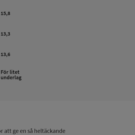
15,8
13,3
13,6
För litet
underlag
ör att ge en så heltäckande