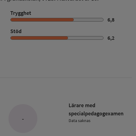
Trygghet
6,8
Stöd
6,2
Lärare med
specialpedagog­examen
-
Data saknas