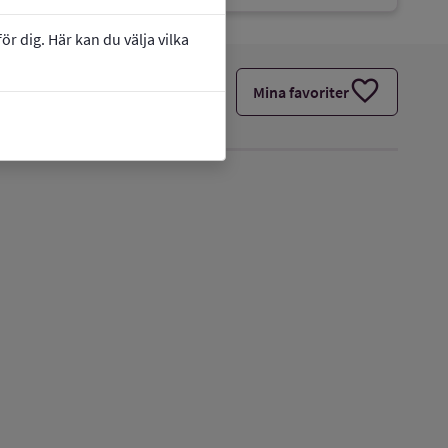
r dig. Här kan du välja vilka
favorite
Mina favoriter