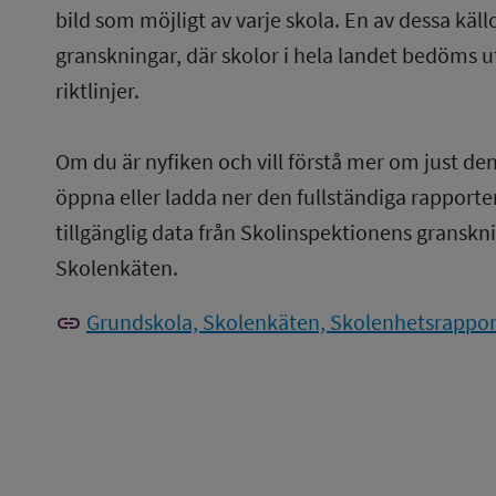
bild som möjligt av varje skola. En av dessa käl
granskningar, där skolor i hela landet bedöms u
riktlinjer.
Om du är nyfiken och vill förstå mer om just de
öppna eller ladda ner den fullständiga rapporten
tillgänglig data från Skolinspektionens gransknin
Skolenkäten.
link
Grundskola, Skolenkäten, Skolenhetsrapport