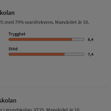
skolan
25
med
79%
svarsfrekvens. Maxvärdet är 10.
Trygghet
8,4
Stöd
7,4
skolan
er i grundskolan,
VT25
. Maxvärdet är 10.