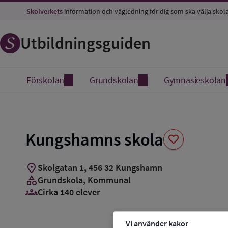
Spara
Skolverkets
information och vägledning för dig som ska välja skol
som
favorit
Utbildningsguiden
Förskolan
Grundskolan
Gymnasieskolan
Kungshamns skola
favorite
location_on
Skolgatan 1
,
456
32
Kungshamn
category
Grundskola
, Kommunal
groups_3
Cirka 140 elever
Vi använder kakor