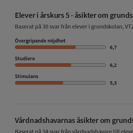
Elever i
årskurs 5
- åsikter om grund
Baserat på
30
svar från elever i grundskolan,
VT
Övergripande nöjdhet
6,7
Studiero
6,2
Stimulans
5,3
Vårdnadshavarnas åsikter om grund
Baserat på
34
svar från vårdnadshavare till elev