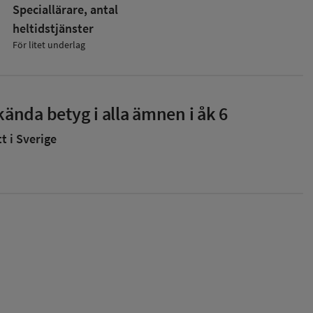
Speciallärare, antal
heltidstjänster
För litet underlag
ända betyg i alla ämnen i åk 6
 i Sverige