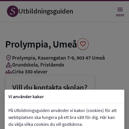
Spara
som
Utbildningsguiden
favorit
MENY
Prolympia, Umeå
favorite
location_on
Prolympia, Kaserngatan 7-9
,
903
47
Umeå
category
Grundskola
, Fristående
groups_3
Cirka 330 elever
Vill du kontakta skolan?
phone
Telefon:
090-3494821
Vi använder kakor
mail
E-post:
umea@prolympia.se
På Utbildningsguiden använder vi kakor (cookies) för att
link
Webbplats:
Prolympia, Umeå
webbplatsen ska fungera på ett bra sätt för dig. Här kan
du välja vilka cookies du vill godkänna.