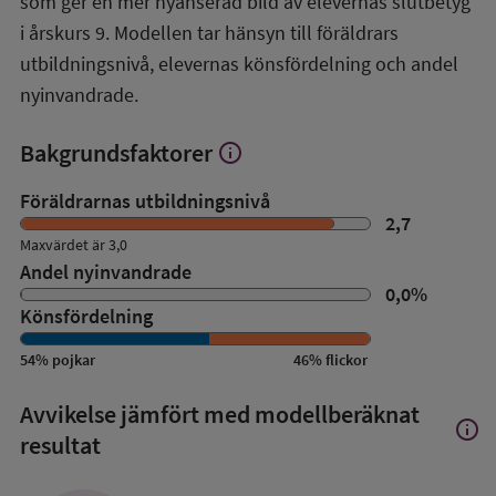
som ger en mer nyanserad bild av elevernas slutbetyg
i årskurs 9. Modellen tar hänsyn till föräldrars
utbildningsnivå, elevernas könsfördelning och andel
nyinvandrade.
Bakgrundsfaktorer
info
Visa
mer
om
Föräldrarnas utbildningsnivå
Bakgrundsfaktorer
2,7
Maxvärdet är 3,0
Andel nyinvandrade
0,0
%
Könsfördelning
54
%
pojkar
46
%
flickor
Avvikelse jämfört med modellberäknat
info
Visa
resultat
mer
om
Avvik