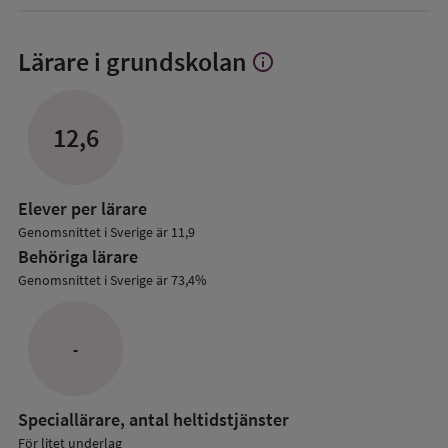
Lärare i grundskolan
info
Visa
mer
om
Lärare
12,6
i
grundskolan
Elever per lärare
Genomsnittet i Sverige är 11,9
Behöriga lärare
Genomsnittet i Sverige är 73,4%
-
Speciallärare, antal heltidstjänster
För litet underlag