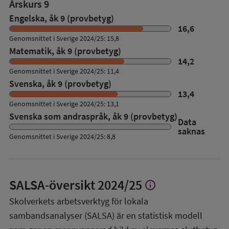
Årskurs 9
Engelska, åk 9 (provbetyg)
16,6
Genomsnittet i Sverige 2024/25: 15,8
Matematik, åk 9 (provbetyg)
14,2
Genomsnittet i Sverige 2024/25: 11,4
Svenska, åk 9 (provbetyg)
13,4
Genomsnittet i Sverige 2024/25: 13,1
Svenska som andraspråk, åk 9 (provbetyg)
Data
saknas
Genomsnittet i Sverige 2024/25: 8,8
SALSA-översikt
2024/25
info
Visa
mer
Skolverkets arbetsverktyg för lokala
om
sambandsanalyser (SALSA) är en statistisk modell
SALSA-
översikt