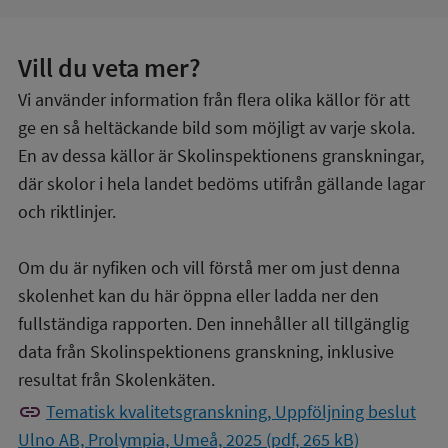
Vill du veta mer?
Vi använder information från flera olika källor för att
ge en så heltäckande bild som möjligt av varje skola.
En av dessa källor är Skolinspektionens granskningar,
där skolor i hela landet bedöms utifrån gällande lagar
och riktlinjer.
Om du är nyfiken och vill förstå mer om just denna
skolenhet kan du här öppna eller ladda ner den
fullständiga rapporten. Den innehåller all tillgänglig
data från Skolinspektionens granskning, inklusive
resultat från Skolenkäten.
link
Tematisk kvalitetsgranskning, Uppföljning beslut
Ulno AB, Prolympia, Umeå, 2025 (pdf, 265 kB)