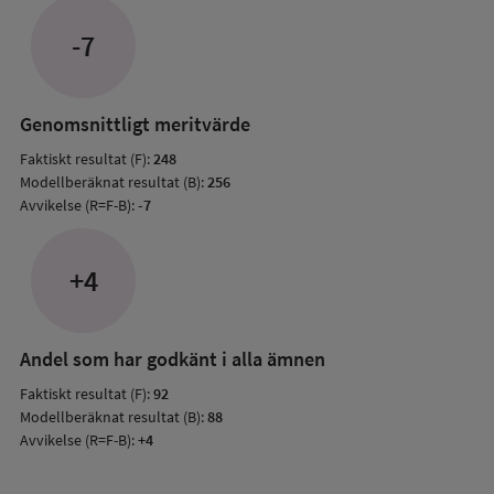
jämfö
-7
med
mode
resul
Genomsnittligt meritvärde
Faktiskt resultat (F):
248
Modellberäknat resultat (B):
256
Avvikelse (R=F-B):
-7
+4
Andel som har godkänt i alla ämnen
Faktiskt resultat (F):
92
Modellberäknat resultat (B):
88
Avvikelse (R=F-B):
+4