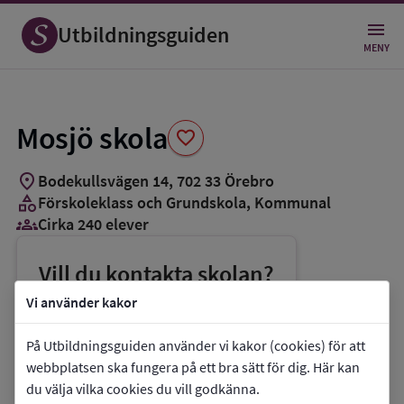
Spara
som
Utbildningsguiden
favorit
MENY
Mosjö skola
favorite
location_on
Bodekullsvägen 14
,
702
33
Örebro
category
Förskoleklass och Grundskola
, Kommunal
groups_3
Cirka 240 elever
Vill du kontakta skolan?
phone
Telefon:
019-212115
Vi använder kakor
mail
E-post:
mosjo.skola@orebro.se
På Utbildningsguiden använder vi kakor (cookies) för att
link
Webbplats:
Mosjö skola
webbplatsen ska fungera på ett bra sätt för dig. Här kan
du välja vilka cookies du vill godkänna.