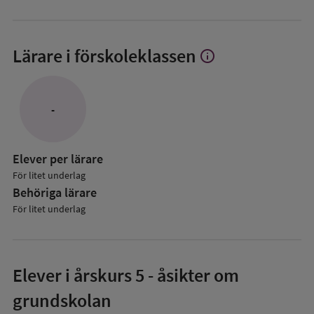
Lärare i förskoleklassen
info
Visa
mer
om
Lärare
-
i
förskoleklassen
Elever per lärare
För litet underlag
Behöriga lärare
För litet underlag
Elever i
årskurs 5
- åsikter om
grundskolan