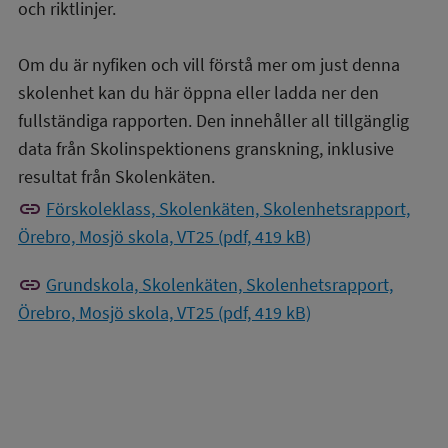
och riktlinjer.
Om du är nyfiken och vill förstå mer om just denna
skolenhet kan du här öppna eller ladda ner den
fullständiga rapporten. Den innehåller all tillgänglig
data från Skolinspektionens granskning, inklusive
resultat från Skolenkäten.
link
Förskoleklass, Skolenkäten, Skolenhetsrapport,
Örebro, Mosjö skola, VT25 (pdf, 419 kB)
link
Grundskola, Skolenkäten, Skolenhetsrapport,
Örebro, Mosjö skola, VT25 (pdf, 419 kB)