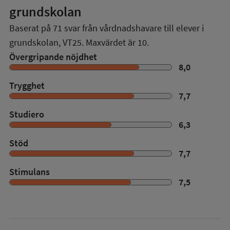
grundskolan
Baserat på
71
svar från vårdnadshavare till elever i
grundskolan,
VT25
. Maxvärdet är 10.
Övergripande nöjdhet
8,0
Trygghet
7,7
Studiero
6,3
Stöd
7,7
Stimulans
7,5