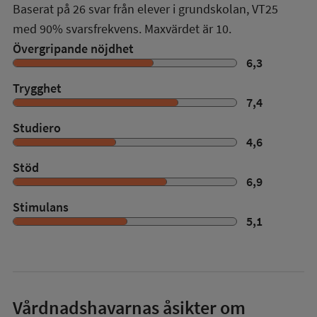
Baserat på
26
svar från elever i grundskolan,
VT25
med
90%
svarsfrekvens. Maxvärdet är 10.
Övergripande nöjdhet
6,3
Trygghet
7,4
Studiero
4,6
Stöd
6,9
Stimulans
5,1
Vårdnadshavarnas åsikter om