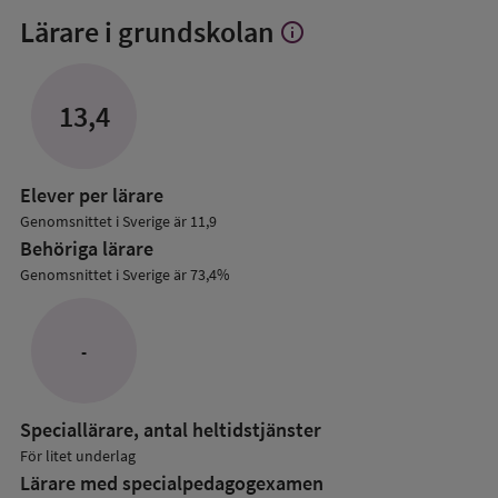
Lärare i grundskolan
info
Visa
mer
om
Lärare
13,4
i
grundskolan
Elever per lärare
Genomsnittet i Sverige är 11,9
Behöriga lärare
Genomsnittet i Sverige är 73,4%
-
Speciallärare, antal heltidstjänster
För litet underlag
Lärare med specialpedagog­examen