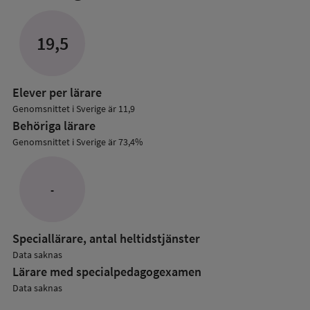
mer
om
Lärare
19,5
i
grundskolan
Elever per lärare
Genomsnittet i Sverige är 11,9
Behöriga lärare
Genomsnittet i Sverige är 73,4%
-
Speciallärare, antal heltidstjänster
Data saknas
Lärare med specialpedagog­examen
Data saknas