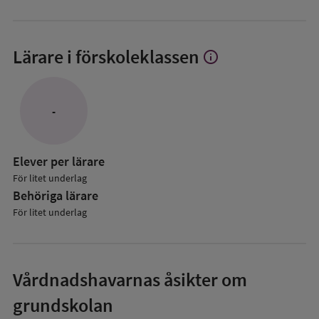
Lärare i förskoleklassen
info
Visa
mer
om
Lärare
-
i
förskoleklassen
Elever per lärare
För litet underlag
Behöriga lärare
För litet underlag
Vårdnadshavarnas åsikter om
grundskolan