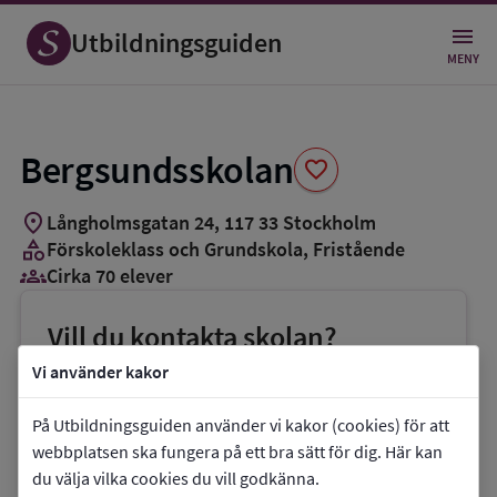
Spara
som
Utbildningsguiden
favorit
MENY
Bergsundsskolan
favorite
location_on
Långholmsgatan 24
,
117
33
Stockholm
category
Förskoleklass och Grundskola
, Fristående
groups_3
Cirka 70 elever
Vill du kontakta skolan?
phone
Telefon:
+46707973932
Vi använder kakor
mail
E-post:
per.johansson@bergsundsskolan.se
På Utbildningsguiden använder vi kakor (cookies) för att
link
Webbplats:
Bergsundsskolan
webbplatsen ska fungera på ett bra sätt för dig. Här kan
du välja vilka cookies du vill godkänna.