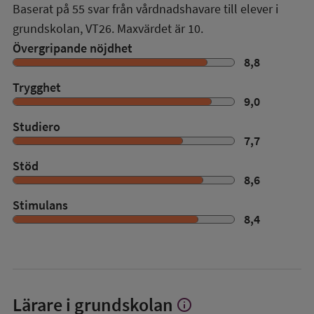
Baserat på
55
svar från vårdnadshavare till elever i
grundskolan,
VT26
. Maxvärdet är 10.
Övergripande nöjdhet
8,8
Trygghet
9,0
Studiero
7,7
Stöd
8,6
Stimulans
8,4
Lärare i grundskolan
info
Visa