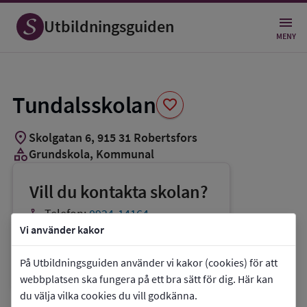
Spara
som
Utbildningsguiden
favorit
MENY
Tundalsskolan
favorite
location_on
Skolgatan 6
,
915
31
Robertsfors
category
Grundskola
, Kommunal
Vill du kontakta skolan?
phone
Telefon:
0934-14164
Vi använder kakor
mail
E-post:
kommun@robertsfors.se
link
Webbplats:
Tundalsskolan
På Utbildningsguiden använder vi kakor (cookies) för att
webbplatsen ska fungera på ett bra sätt för dig. Här kan
du välja vilka cookies du vill godkänna.