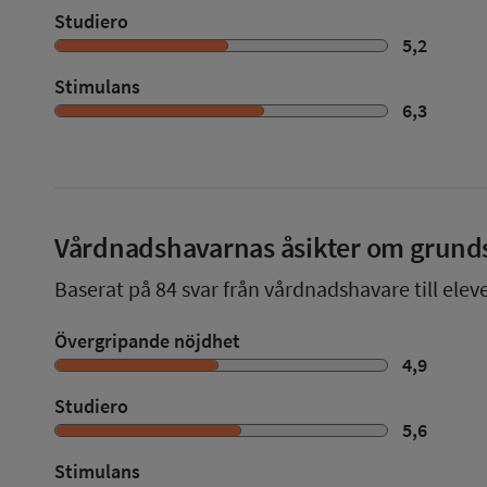
Studiero
5,2
Stimulans
6,3
Vårdnadshavarnas åsikter om grund
Baserat på
84
svar från vårdnadshavare till elev
Övergripande nöjdhet
4,9
Studiero
5,6
Stimulans