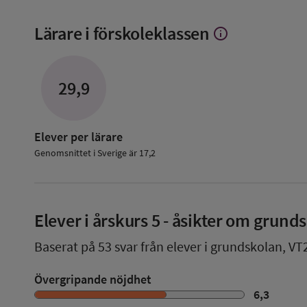
Lärare i förskoleklassen
info
Visa
mer
om
Lärare
29,9
i
förskoleklassen
Elever per lärare
Genomsnittet i Sverige är 17,2
Elever i
årskurs 5
- åsikter om grund
Baserat på
53
svar från elever i grundskolan,
VT
Övergripande nöjdhet
6,3