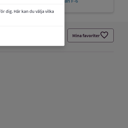
link
Webbplats:
Bräckeskolan F-6
r dig. Här kan du välja vilka
favorite
Mina favoriter