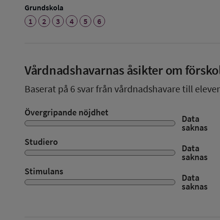
Grundskola
1
2
3
4
5
6
Vårdnadshavarnas åsikter om försko
Baserat på
6
svar från vårdnadshavare till elever
Övergripande nöjdhet
Data
saknas
Studiero
Data
saknas
Stimulans
Data
saknas