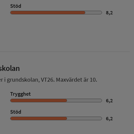
Stöd
8,2
skolan
er i grundskolan,
VT26
. Maxvärdet är 10.
Trygghet
6,2
Stöd
6,2