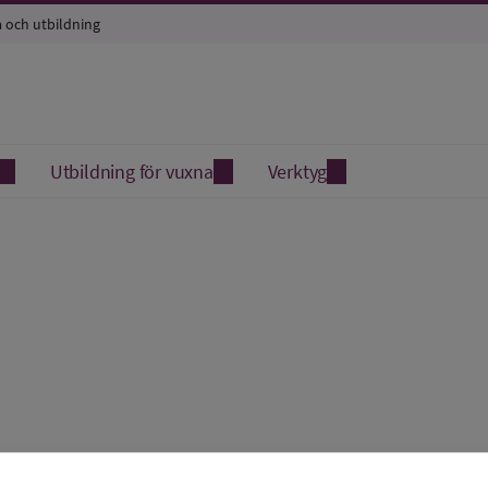
a och utbildning
Utbildning för vuxna
Verktyg