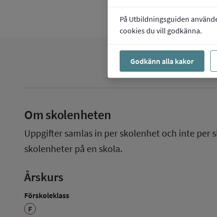
På Utbildningsguiden använder 
cookies du vill godkänna.
Godkänn alla kakor
Om skolenheten
Uppgifter samlas in per skolenhet och inte per s
skolenheter på en skola.
Årskurs
Förskoleklass
F