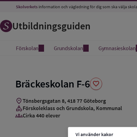
Spara
Skolverkets
information och vägledning för dig som ska välja skol
som
favorit
Utbildningsguiden
Förskolan
Grundskolan
Gymnasieskolan
Bräckeskolan F-6
favorite
location_on
Tönsbergsgatan 8
,
418
77
Göteborg
category
Förskoleklass och Grundskola
, Kommunal
groups_3
Cirka 440 elever
Vi använder kakor