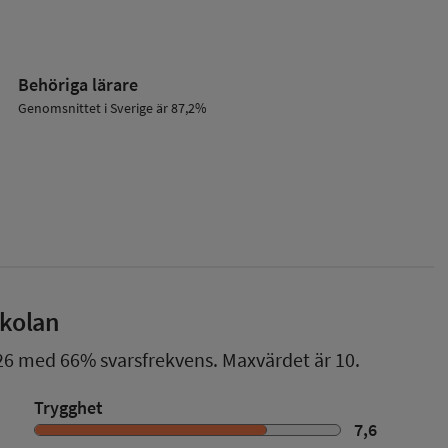
Behöriga lärare
Genomsnittet i Sverige är 87,2%
skolan
26
med
66%
svarsfrekvens. Maxvärdet är 10.
Trygghet
7,6