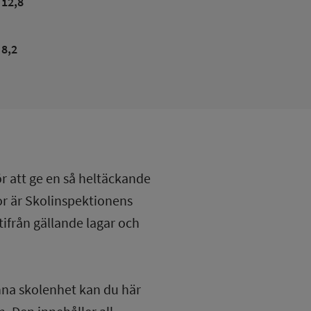
12,8
8,2
ör att ge en så heltäckande
lor är Skolinspektionens
tifrån gällande lagar och
nna skolenhet kan du här