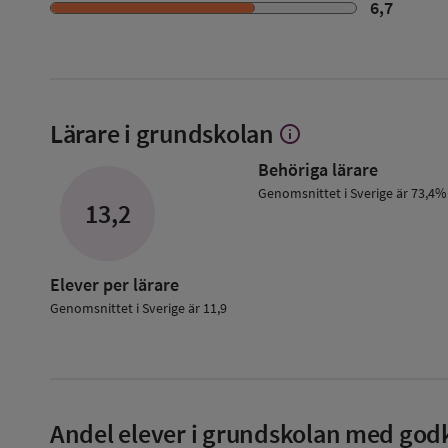
6,7
Lärare i grundskolan
info
Visa
mer
Behöriga lärare
om
Lärare
Genomsnittet i Sverige är 73,4%
13,2
i
grundskolan
Elever per lärare
Genomsnittet i Sverige är 11,9
Andel elever i grundskolan med godk