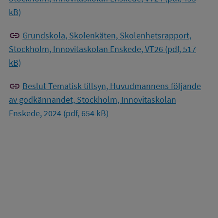
kB)
link
Grundskola, Skolenkäten, Skolenhetsrapport,
Stockholm, Innovitaskolan Enskede, VT26 (pdf, 517
kB)
link
Beslut Tematisk tillsyn, Huvudmannens följande
av godkännandet, Stockholm, Innovitaskolan
Enskede, 2024 (pdf, 654 kB)