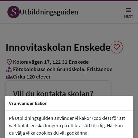
Spara
som
Utbildningsguiden
favorit
MENY
Innovitaskolan Enskede
favorite
location_on
Kolonivägen 17
,
122
32
Enskede
category
Förskoleklass och Grundskola
, Fristående
groups_3
Cirka 120 elever
Vill du kontakta skolan?
phone
Telefon:
076-8852180
Vi använder kakor
mail
E-post:
enskede@innovitaskolan.se
På Utbildningsguiden använder vi kakor (cookies) för att
link
Webbplats:
Innovitaskolan Enskede
webbplatsen ska fungera på ett bra sätt för dig. Här kan
du välja vilka cookies du vill godkänna.