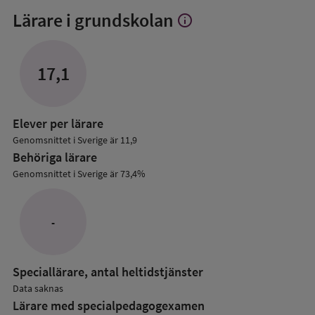
Lärare i grundskolan
info
Visa
mer
om
Lärare
17,1
i
grundskolan
Elever per lärare
Genomsnittet i Sverige är 11,9
Behöriga lärare
Genomsnittet i Sverige är 73,4%
-
Speciallärare, antal heltidstjänster
Data saknas
Lärare med specialpedagog­examen