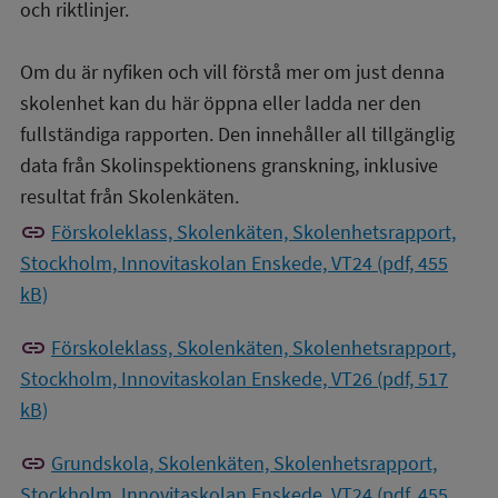
och riktlinjer.
Om du är nyfiken och vill förstå mer om just denna
skolenhet kan du här öppna eller ladda ner den
fullständiga rapporten. Den innehåller all tillgänglig
data från Skolinspektionens granskning, inklusive
resultat från Skolenkäten.
link
Förskoleklass, Skolenkäten, Skolenhetsrapport,
Stockholm, Innovitaskolan Enskede, VT24 (pdf, 455
kB)
link
Förskoleklass, Skolenkäten, Skolenhetsrapport,
Stockholm, Innovitaskolan Enskede, VT26 (pdf, 517
kB)
link
Grundskola, Skolenkäten, Skolenhetsrapport,
Stockholm, Innovitaskolan Enskede, VT24 (pdf, 455