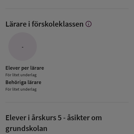
Lärare i förskoleklassen
info
Visa
mer
om
Lärare
-
i
förskoleklassen
Elever per lärare
För litet underlag
Behöriga lärare
För litet underlag
Elever i
årskurs 5
- åsikter om
grundskolan