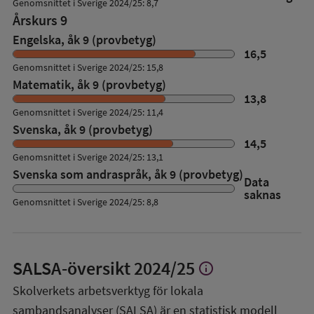
Genomsnittet i Sverige 2024/25: 8,7
Årskurs 9
Engelska, åk 9 (provbetyg)
16,5
Genomsnittet i Sverige 2024/25: 15,8
Matematik, åk 9 (provbetyg)
13,8
Genomsnittet i Sverige 2024/25: 11,4
Svenska, åk 9 (provbetyg)
14,5
Genomsnittet i Sverige 2024/25: 13,1
Svenska som andraspråk, åk 9 (provbetyg)
Data
saknas
Genomsnittet i Sverige 2024/25: 8,8
SALSA-översikt
2024/25
info
Visa
mer
Skolverkets arbetsverktyg för lokala
om
sambandsanalyser (SALSA) är en statistisk modell
SALSA-