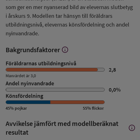
översikt
som ger en mer nyanserad bild av elevernas slutbetyg
i årskurs 9. Modellen tar hänsyn till föräldrars
utbildningsnivå, elevernas könsfördelning och andel
nyinvandrade.
Bakgrundsfaktorer
info
Visa
mer
om
Föräldrarnas utbildningsnivå
Bakgrundsfaktorer
2,8
Maxvärdet är 3,0
Andel nyinvandrade
0,0
%
Könsfördelning
45
%
pojkar
55
%
flickor
Avvikelse jämfört med modellberäknat
info
Visa
resultat
mer
om