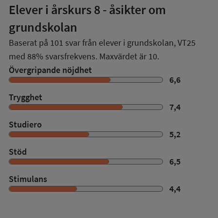
Elever i
årskurs 8
- åsikter om
grundskolan
Baserat på
101
svar från elever i grundskolan,
VT25
med
88%
svarsfrekvens. Maxvärdet är 10.
Övergripande nöjdhet
6,6
Trygghet
7,4
Studiero
5,2
Stöd
6,5
Stimulans
4,4