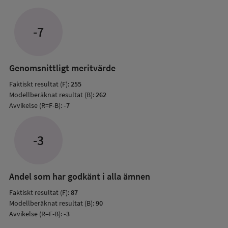
Avvik
jämfö
-7
med
mode
resul
Genomsnittligt meritvärde
Faktiskt resultat (F):
255
Modellberäknat resultat (B):
262
Avvikelse (R=F-B):
-7
-3
Andel som har godkänt i alla ämnen
Faktiskt resultat (F):
87
Modellberäknat resultat (B):
90
Avvikelse (R=F-B):
-3