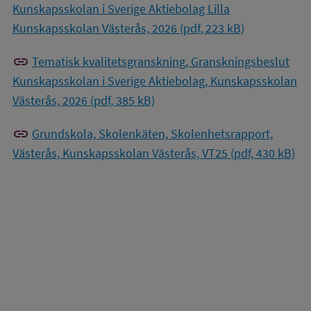
Kunskapsskolan i Sverige Aktiebolag Lilla
Kunskapsskolan Västerås, 2026 (pdf, 223 kB)
link
Tematisk kvalitetsgranskning, Granskningsbeslut
Kunskapsskolan i Sverige Aktiebolag, Kunskapsskolan
Västerås, 2026 (pdf, 385 kB)
link
Grundskola, Skolenkäten, Skolenhetsrapport,
Västerås, Kunskapsskolan Västerås, VT25 (pdf, 430 kB)