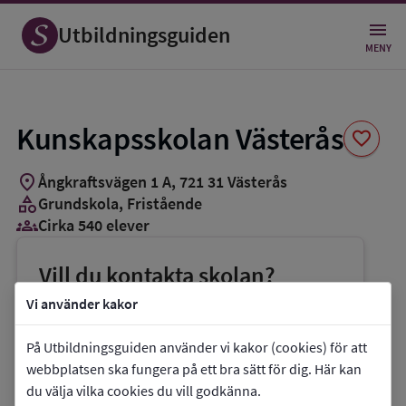
Spara
som
Utbildningsguiden
favorit
MENY
Kunskapsskolan Västerås
favorite
location_on
Ångkraftsvägen 1 A
,
721
31
Västerås
category
Grundskola
, Fristående
groups_3
Cirka 540 elever
Vill du kontakta skolan?
phone
Telefon:
021-4440370
Vi använder kakor
mail
E-post:
info.vasteras@kunskapsskolan.se
På Utbildningsguiden använder vi kakor (cookies) för att
link
Webbplats:
Kunskapsskolan Västerås
webbplatsen ska fungera på ett bra sätt för dig. Här kan
du välja vilka cookies du vill godkänna.