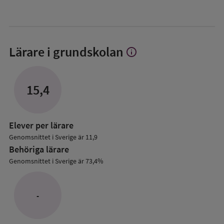
Lärare i grundskolan
info
Visa
mer
om
Lärare
15,4
i
grundskolan
Elever per lärare
Genomsnittet i Sverige är 11,9
Behöriga lärare
Genomsnittet i Sverige är 73,4%
-