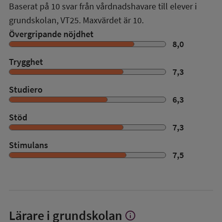
Baserat på
10
svar från vårdnadshavare till elever i
grundskolan,
VT25
. Maxvärdet är 10.
Övergripande nöjdhet
8,0
Trygghet
7,3
Studiero
6,3
Stöd
7,3
Stimulans
7,5
Lärare i grundskolan
info
Visa