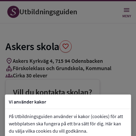
Spara
som
Utbildningsguiden
favorit
MENY
Askers skola
favorite
location_on
Askers Kyrkväg 4
,
715
94
Odensbacken
category
Förskoleklass och Grundskola
, Kommunal
groups_3
Cirka 30 elever
Vill du kontakta skolan?
phone
Telefon:
019-215832
Vi använder kakor
mail
E-post:
askersskola@orebro.se
På Utbildningsguiden använder vi kakor (cookies) för att
link
Webbplats:
Askers skola
webbplatsen ska fungera på ett bra sätt för dig. Här kan
du välja vilka cookies du vill godkänna.