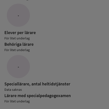
mer
om
Lärare
-
i
grundskolan
Elever per lärare
För litet underlag
Behöriga lärare
För litet underlag
-
Speciallärare, antal heltidstjänster
Data saknas
Lärare med specialpedagog­examen
För litet underlag