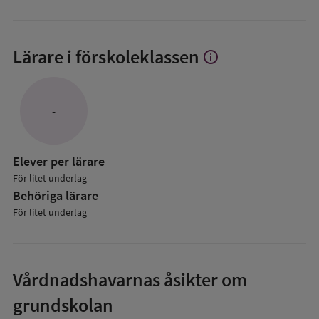
Lärare i förskoleklassen
info
Visa
mer
om
Lärare
-
i
förskoleklassen
Elever per lärare
För litet underlag
Behöriga lärare
För litet underlag
Vårdnadshavarnas åsikter om
grundskolan