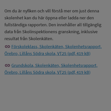
Om du är nyfiken och vill förstå mer om just denna
skolenhet kan du här öppna eller ladda ner den
fullständiga rapporten. Den innehåller all tillgänglig
data från Skolinspektionens granskning, inklusive
resultat från Skolenkäten.
link
Förskoleklass, Skolenkäten, Skolenhetsrapport,
Örebro, Lillåns Södra skola, VT25 (pdf, 419 kB)
link
Grundskola, Skolenkäten, Skolenhetsrapport,
Örebro, Lillåns Södra skola, VT25 (pdf, 419 kB)