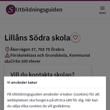
Spara
som
Utbildningsguiden
favorit
MENY
Lillåns Södra skola
favorite
location_on
Åkervägen 37
,
703
75
Örebro
category
Förskoleklass och Grundskola
, Kommunal
groups_3
Cirka 200 elever
Vill du kontakta skolan?
phone
Telefon:
019-212974
Vi använder kakor
mail
E-post:
lillans.sodra.skola@orebro.se
På Utbildningsguiden använder vi kakor (cookies) för att
link
Webbplats:
Lillåns Södra skola
webbplatsen ska fungera på ett bra sätt för dig. Här kan
du välja vilka cookies du vill godkänna.