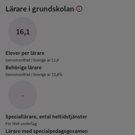
Lärare i grundskolan
info
Visa
mer
om
Lärare
16,1
i
grundskolan
Elever per lärare
Genomsnittet i Sverige är 11,9
Behöriga lärare
Genomsnittet i Sverige är 73,4%
-
Speciallärare, antal heltidstjänster
För litet underlag
Lärare med specialpedagog­examen