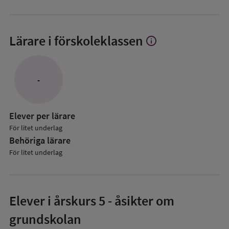
Lärare i förskoleklassen
info
Visa
mer
om
Lärare
-
i
förskoleklassen
Elever per lärare
För litet underlag
Behöriga lärare
För litet underlag
Elever i
årskurs 5
- åsikter om
grundskolan