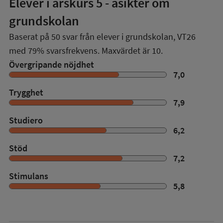
Elever i
årskurs 5
- åsikter om
grundskolan
Baserat på
50
svar från elever i grundskolan,
VT26
med
79%
svarsfrekvens. Maxvärdet är 10.
Övergripande nöjdhet
7,0
Trygghet
7,9
Studiero
6,2
Stöd
7,2
Stimulans
5,8