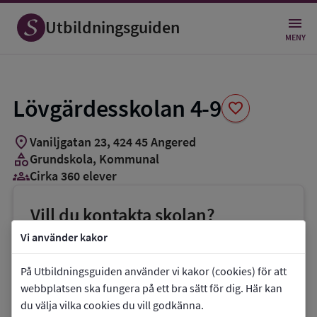
Spara
som
Utbildningsguiden
favorit
MENY
Lövgärdesskolan 4-9
favorite
location_on
Vaniljgatan 23
,
424
45
Angered
category
Grundskola
, Kommunal
groups_3
Cirka 360 elever
Vill du kontakta skolan?
phone
Telefon:
031-3674151
Vi använder kakor
mail
E-post:
På Utbildningsguiden använder vi kakor (cookies) för att
malin.2.andersson@grundskola.goteborg.se
webbplatsen ska fungera på ett bra sätt för dig. Här kan
du välja vilka cookies du vill godkänna.
link
Webbplats:
Lövgärdesskolan 4-9