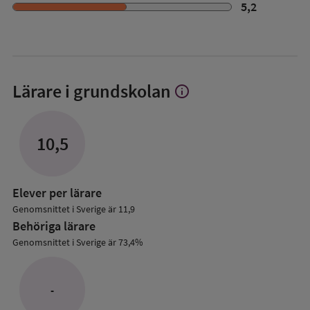
5,2
Lärare i grundskolan
info
Visa
mer
om
Lärare
10,5
i
grundskolan
Elever per lärare
Genomsnittet i Sverige är 11,9
Behöriga lärare
Genomsnittet i Sverige är 73,4%
-