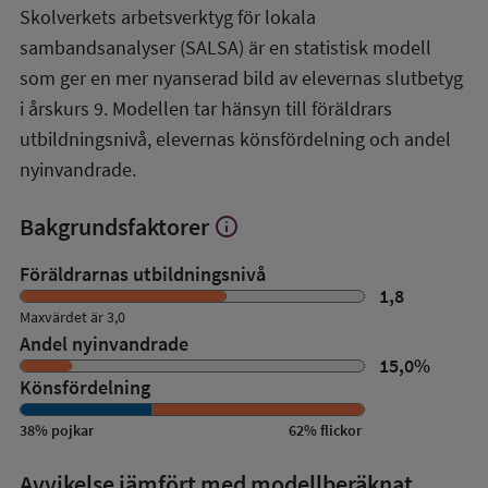
mer
Skolverkets arbetsverktyg för lokala
om
sambandsanalyser (SALSA) är en statistisk modell
SALSA-
översikt
som ger en mer nyanserad bild av elevernas slutbetyg
i årskurs 9. Modellen tar hänsyn till föräldrars
utbildningsnivå, elevernas könsfördelning och andel
nyinvandrade.
Bakgrundsfaktorer
info
Visa
mer
om
Föräldrarnas utbildningsnivå
Bakgrundsfaktorer
1,8
Maxvärdet är 3,0
Andel nyinvandrade
15,0
%
Könsfördelning
38
%
pojkar
62
%
flickor
Avvikelse jämfört med modellberäknat