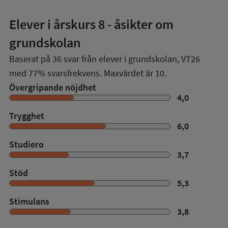
Elever i
årskurs 8
- åsikter om
grundskolan
Baserat på
36
svar från elever i grundskolan,
VT26
med
77%
svarsfrekvens. Maxvärdet är 10.
Övergripande nöjdhet
4,0
Trygghet
6,0
Studiero
3,7
Stöd
5,3
Stimulans
3,8