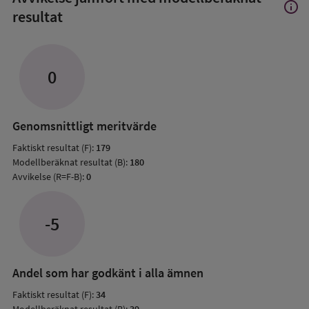
info
Visa
resultat
mer
om
Avvik
jämfö
0
med
mode
resul
Genomsnittligt meritvärde
Faktiskt resultat (F):
179
Modellberäknat resultat (B):
180
Avvikelse (R=F-B):
0
-5
Andel som har godkänt i alla ämnen
Faktiskt resultat (F):
34