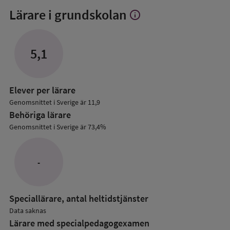
Lärare i grundskolan
info
Visa
mer
om
Lärare
5,1
i
grundskolan
Elever per lärare
Genomsnittet i Sverige är 11,9
Behöriga lärare
Genomsnittet i Sverige är 73,4%
-
Speciallärare, antal heltidstjänster
Data saknas
Lärare med specialpedagog­examen