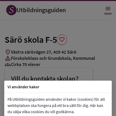
Spara
som
Utbildningsguiden
favorit
MENY
Särö skola F-5
favorite
location_on
Västra särövägen 27
,
429
42
Särö
category
Förskoleklass och Grundskola
, Kommunal
groups_3
Cirka 70 elever
Vill du kontakta skolan?
phone
Telefon:
0300-836300
Vi använder kakor
mail
E-post:
saroskolan@kungsbacka.se
På Utbildningsguiden använder vi kakor (cookies) för att
link
Webbplats:
Särö skola F-5
webbplatsen ska fungera på ett bra sätt för dig. Här kan
du välja vilka cookies du vill godkänna.