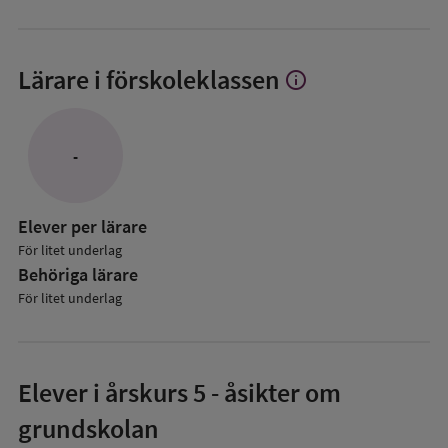
Lärare i förskoleklassen
info
Visa
mer
om
Lärare
-
i
förskoleklassen
Elever per lärare
För litet underlag
Behöriga lärare
För litet underlag
Elever i
årskurs 5
- åsikter om
grundskolan