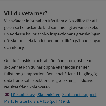
Vill du veta mer?
Vi använder information från flera olika källor för att
ge en så heltäckande bild som möjligt av varje skola.
En av dessa källor är Skolinspektionens granskningar,
där skolor i hela landet bedöms utifrån gällande lagar
och riktlinjer.
Om du är nyfiken och vill förstå mer om just denna
skolenhet kan du här öppna eller ladda ner den
fullständiga rapporten. Den innehåller all tillgänglig
data från Skolinspektionens granskning, inklusive
resultat från Skolenkäten.
link
Förskoleklass, Skolenkäten, Skolenhetsrapport,
Mark, Fritslaskolan, VT25 (pdf, 469 kB)