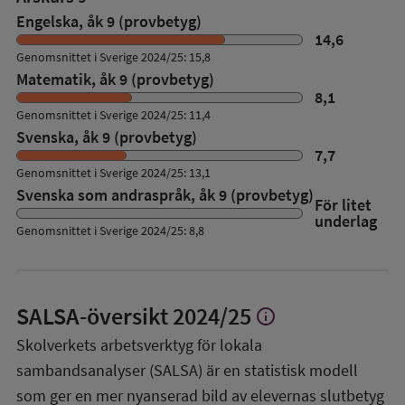
Engelska, åk 9 (provbetyg)
14,6
Genomsnittet i Sverige 2024/25: 15,8
Matematik, åk 9 (provbetyg)
8,1
Genomsnittet i Sverige 2024/25: 11,4
Svenska, åk 9 (provbetyg)
7,7
Genomsnittet i Sverige 2024/25: 13,1
Svenska som andraspråk, åk 9 (provbetyg)
För litet
underlag
Genomsnittet i Sverige 2024/25: 8,8
SALSA-översikt
2024/25
info
Visa
mer
Skolverkets arbetsverktyg för lokala
om
sambandsanalyser (SALSA) är en statistisk modell
SALSA-
översikt
som ger en mer nyanserad bild av elevernas slutbetyg