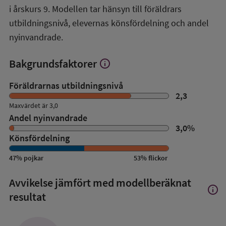
i årskurs 9. Modellen tar hänsyn till föräldrars
utbildningsnivå, elevernas könsfördelning och andel
nyinvandrade.
Bakgrundsfaktorer
info
Visa
mer
om
Föräldrarnas utbildningsnivå
Bakgrundsfaktorer
2,3
Maxvärdet är 3,0
Andel nyinvandrade
3,0
%
Könsfördelning
47
%
pojkar
53
%
flickor
Avvikelse jämfört med modellberäknat
info
Visa
resultat
mer
om
Avvik