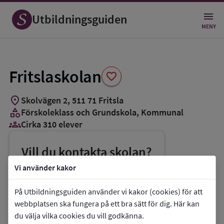
Spara
som
Utbildningsguiden
favorit
MENY
Fritslaskolan
favorite
location_on
Skolvägen 2
,
511
71
Fritsla
category
Förskoleklass och Grundskola
, Kommunal
groups_3
Cirka 310 elever
Vill du kontakta skolan?
phone
Telefon:
0320-217725
Vi använder kakor
mail
E-post:
fritslaskolan@mark.se
På Utbildningsguiden använder vi kakor (cookies) för att
link
Webbplats:
Fritslaskolan
webbplatsen ska fungera på ett bra sätt för dig. Här kan
du välja vilka cookies du vill godkänna.