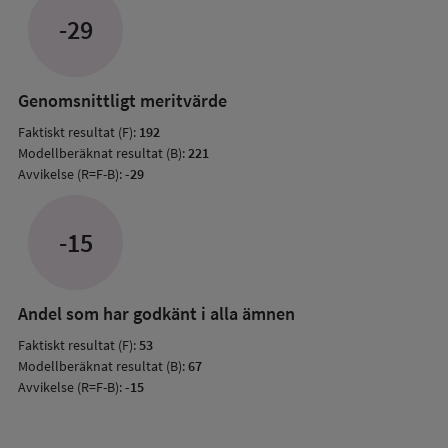
jämfö
-29
med
mode
resul
Genomsnittligt meritvärde
Faktiskt resultat (F):
192
Modellberäknat resultat (B):
221
Avvikelse (R=F-B):
-29
-15
Andel som har godkänt i alla ämnen
Faktiskt resultat (F):
53
Modellberäknat resultat (B):
67
Avvikelse (R=F-B):
-15