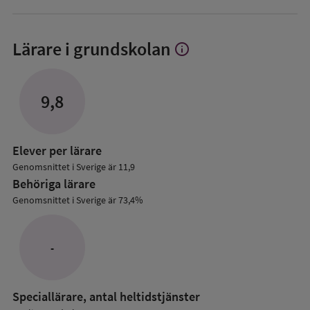
Lärare i grundskolan
info
Visa
mer
om
Lärare
9,8
i
grundskolan
Elever per lärare
Genomsnittet i Sverige är 11,9
Behöriga lärare
Genomsnittet i Sverige är 73,4%
-
Speciallärare, antal heltidstjänster