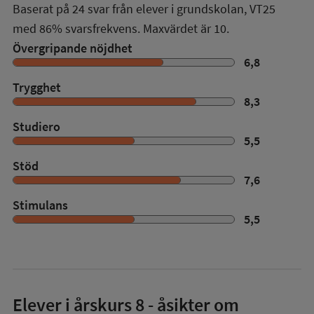
Baserat på
24
svar från elever i grundskolan,
VT25
med
86%
svarsfrekvens. Maxvärdet är 10.
Övergripande nöjdhet
6,8
Trygghet
8,3
Studiero
5,5
Stöd
7,6
Stimulans
5,5
Elever i
årskurs 8
- åsikter om