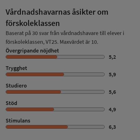
Vårdnadshavarnas åsikter om
förskoleklassen
Baserat på
30
svar från vårdnadshavare till elever i
förskoleklassen,
VT25
. Maxvärdet är 10.
Övergripande nöjdhet
5,2
Trygghet
5,9
Studiero
5,6
Stöd
4,9
Stimulans
6,3