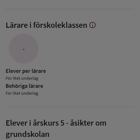
Lärare i förskoleklassen
info
Visa
mer
om
Lärare
-
i
förskoleklassen
Elever per lärare
För litet underlag
Behöriga lärare
För litet underlag
Elever i
årskurs 5
- åsikter om
grundskolan