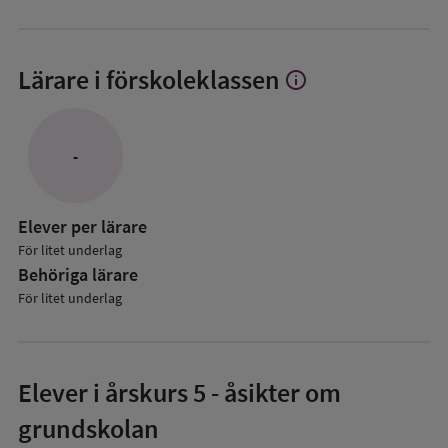
Lärare i förskoleklassen
info
Visa
mer
om
Lärare
-
i
förskoleklassen
Elever per lärare
För litet underlag
Behöriga lärare
För litet underlag
Elever i
årskurs 5
- åsikter om
grundskolan