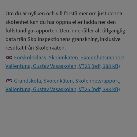
Om du är nyfiken och vill förstå mer om just denna
skolenhet kan du här öppna eller ladda ner den
fullständiga rapporten. Den innehåller all tillgänglig
data från Skolinspektionens granskning, inklusive
resultat från Skolenkäten.
link
Förskoleklass, Skolenkäten, Skolenhetsrapport,
Vallentuna, Gustav Vasaskolan, VT25 (pdf, 383 kB)
link
Grundskola, Skolenkäten, Skolenhetsrapport,
Vallentuna, Gustav Vasaskolan, VT25 (pdf, 383 kB)