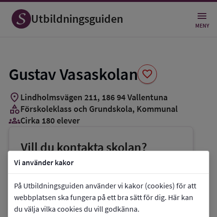
Spara
som
Utbildningsguiden
favorit
MENY
Gustav Vasaskolan
favorite
location_on
Lindholmsvägen 211
,
186
94
Vallentuna
category
Förskoleklass och Grundskola
, Kommunal
groups_3
Cirka 180 elever
Vill du kontakta skolan?
phone
Telefon:
08-58785290
Vi använder kakor
mail
E-post:
gustavvasaskolan@vallentuna.se
På Utbildningsguiden använder vi kakor (cookies) för att
link
Webbplats:
Gustav Vasaskolan
webbplatsen ska fungera på ett bra sätt för dig. Här kan
du välja vilka cookies du vill godkänna.