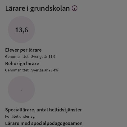
Lärare i grundskolan
info
Visa
mer
om
Lärare
13,6
i
grundskolan
Elever per lärare
Genomsnittet i Sverige är 11,9
Behöriga lärare
Genomsnittet i Sverige är 73,4%
-
Speciallärare, antal heltidstjänster
För litet underlag
Lärare med specialpedagog­examen