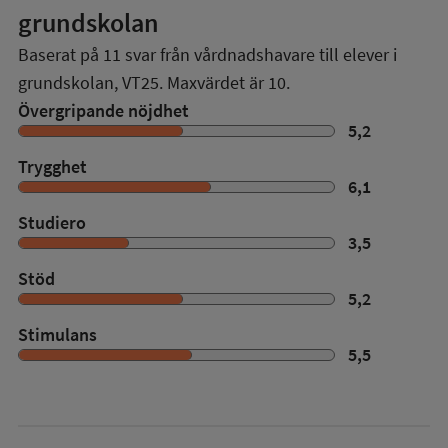
grundskolan
Baserat på
11
svar från vårdnadshavare till elever i
grundskolan,
VT25
. Maxvärdet är 10.
Övergripande nöjdhet
5,2
Trygghet
6,1
Studiero
3,5
Stöd
5,2
Stimulans
5,5