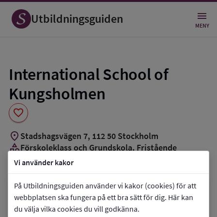
Spara
som
Utbildningsguiden
favorit
MENY
International School of
Kungsholmen
favorite
location_on
Stadshagsvägen 7
,
112
50
Stockholm
category
Förskoleklass och Grundskola
, Fristående
book_5
Internationell skola
Vi använder kakor
groups_3
Cirka 200 elever
På Utbildningsguiden använder vi kakor (cookies) för att
Vill du kontakta skolan?
webbplatsen ska fungera på ett bra sätt för dig. Här kan
du välja vilka cookies du vill godkänna.
phone
Telefon:
073-3136849