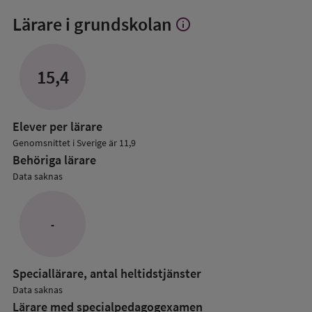
Lärare i grundskolan
info
Visa
mer
om
Lärare
15,4
i
grundskolan
Elever per lärare
Genomsnittet i Sverige är 11,9
Behöriga lärare
Data saknas
-
Speciallärare, antal heltidstjänster
Data saknas
Lärare med specialpedagog­examen