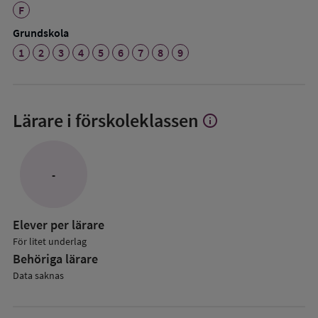
F
Grundskola
1
2
3
4
5
6
7
8
9
Lärare i förskoleklassen
info
Visa
mer
om
Lärare
-
i
förskoleklassen
Elever per lärare
För litet underlag
Behöriga lärare
Data saknas