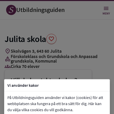
Spara
som
Utbildningsguiden
favorit
MENY
Julita skola
favorite
location_on
Skolvägen 3
,
643
60
Julita
Förskoleklass och Grundskola och Anpassad
category
grundskola
, Kommunal
groups_3
Cirka 70 elever
Vill du kontakta skolan?
Vi använder kakor
phone
Telefon:
0150-488208
mail
E-post:
julita-skola@katrineholm.se
På Utbildningsguiden använder vi kakor (cookies) för att
webbplatsen ska fungera på ett bra sätt för dig. Här kan
link
Webbplats:
Julita skola
du välja vilka cookies du vill godkänna.