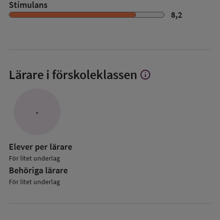
Stimulans
8,2
Lärare i förskoleklassen
info
Visa
mer
om
Lärare
-
i
förskoleklassen
Elever per lärare
För litet underlag
Behöriga lärare
För litet underlag