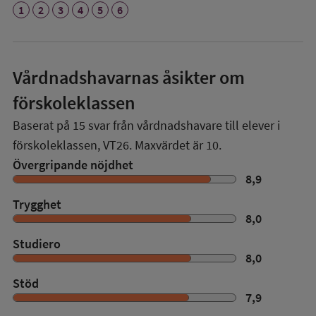
1
2
3
4
5
6
Vårdnadshavarnas åsikter om
förskoleklassen
Baserat på
15
svar från vårdnadshavare till elever i
förskoleklassen,
VT26
. Maxvärdet är 10.
Övergripande nöjdhet
8,9
Trygghet
8,0
Studiero
8,0
Stöd
7,9