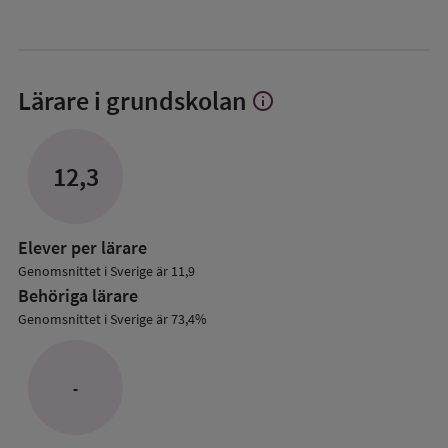
Lärare i grundskolan
info
Visa
mer
om
Lärare
12,3
i
grundskolan
Elever per lärare
Genomsnittet i Sverige är 11,9
Behöriga lärare
Genomsnittet i Sverige är 73,4%
-