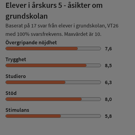
Elever i
årskurs 5
- åsikter om
grundskolan
Baserat på
17
svar från elever i grundskolan,
VT26
med
100%
svarsfrekvens. Maxvärdet är 10.
Övergripande nöjdhet
7,6
Trygghet
8,5
Studiero
6,3
Stöd
8,0
Stimulans
5,8