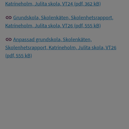
Katrineholm, Julita skola, VT24 (pdf, 362 kB)
link
Grundskola, Skolenkäten, Skolenhetsrapport,
Katrineholm, Julita skola, VT26 (pdf, 555 kB)
link
Anpassad grundskola, Skolenkäten,
Skolenhetsrapport, Katrineholm, Julita skola, VT26
(pdf, 555 kB)