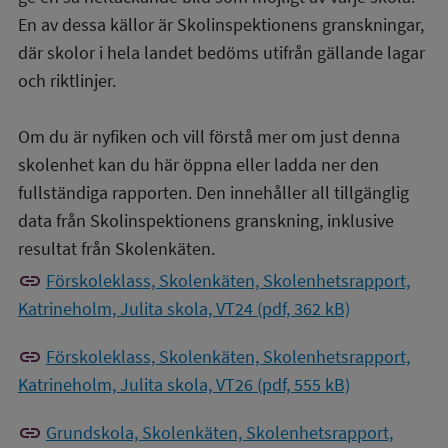
En av dessa källor är Skolinspektionens granskningar,
där skolor i hela landet bedöms utifrån gällande lagar
och riktlinjer.
Om du är nyfiken och vill förstå mer om just denna
skolenhet kan du här öppna eller ladda ner den
fullständiga rapporten. Den innehåller all tillgänglig
data från Skolinspektionens granskning, inklusive
resultat från Skolenkäten.
link
Förskoleklass, Skolenkäten, Skolenhetsrapport,
Katrineholm, Julita skola, VT24 (pdf, 362 kB)
link
Förskoleklass, Skolenkäten, Skolenhetsrapport,
Katrineholm, Julita skola, VT26 (pdf, 555 kB)
link
Grundskola, Skolenkäten, Skolenhetsrapport,