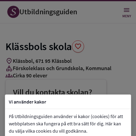
Spara
som
Utbildningsguiden
favorit
MENY
Klässbols skola
favorite
location_on
Klässbol
,
671
95
Klässbol
category
Förskoleklass och Grundskola
, Kommunal
groups_3
Cirka 90 elever
Vill du kontakta skolan?
phone
Telefon:
0570-460005
Vi använder kakor
mail
E-post:
skola.utbildning@arvika.se
På Utbildningsguiden använder vi kakor (cookies) för att
link
Webbplats:
Klässbols skola
webbplatsen ska fungera på ett bra sätt för dig. Här kan
du välja vilka cookies du vill godkänna.