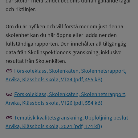
där skolor i hela landet bedöms utifrån gällande lagar
och riktlinjer.
Om du är nyfiken och vill förstå mer om just denna
skolenhet kan du här öppna eller ladda ner den
fullständiga rapporten. Den innehåller all tillgänglig
data från Skolinspektionens granskning, inklusive
resultat från Skolenkäten.
link
Förskoleklass, Skolenkäten, Skolenhetsrapport,
Arvika, Klässbols skola, VT24 (pdf, 455 kB)
link
Förskoleklass, Skolenkäten, Skolenhetsrapport,
Arvika, Klässbols skola, VT26 (pdf, 554 kB)
link
Tematisk kvalitetsgranskning, Uppföljning beslut
Arvika, Klässbols skola, 2024 (pdf, 174 kB)