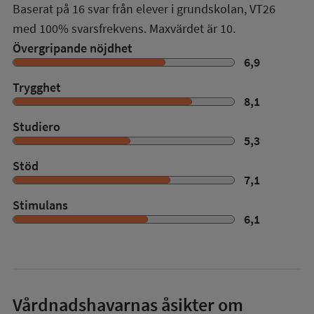
Baserat på
16
svar från elever i grundskolan,
VT26
med
100%
svarsfrekvens. Maxvärdet är 10.
Övergripande nöjdhet
6,9
Trygghet
8,1
Studiero
5,3
Stöd
7,1
Stimulans
6,1
Vårdnadshavarnas åsikter om