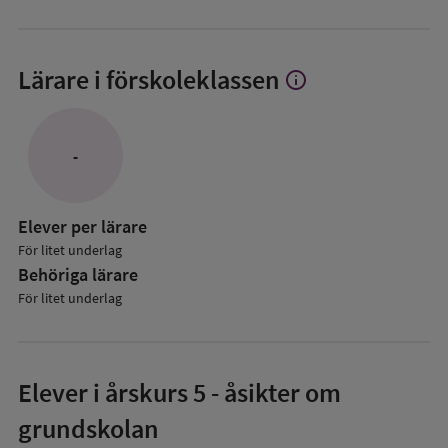
Lärare i förskoleklassen
info
Visa
mer
om
Lärare
-
i
förskoleklassen
Elever per lärare
För litet underlag
Behöriga lärare
För litet underlag
Elever i
årskurs 5
- åsikter om
grundskolan