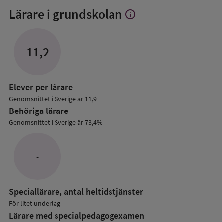
Lärare i grundskolan
info
Visa
mer
om
Lärare
11,2
i
grundskolan
Elever per lärare
Genomsnittet i Sverige är 11,9
Behöriga lärare
Genomsnittet i Sverige är 73,4%
-
Speciallärare, antal heltidstjänster
För litet underlag
Lärare med specialpedagog­examen