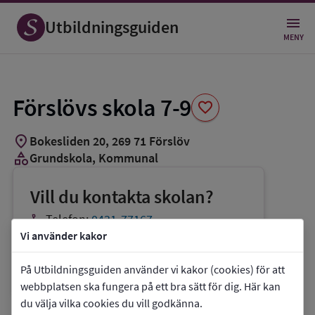
Spara
som
Utbildningsguiden
favorit
MENY
Förslövs skola 7-9
favorite
location_on
Bokesliden 20
,
269
71
Förslöv
category
Grundskola
, Kommunal
Vill du kontakta skolan?
phone
Telefon:
0431-77167
Vi använder kakor
mail
E-post:
barnochutbildning@bastad.se
link
Webbplats:
Förslövs skola 7-9
På Utbildningsguiden använder vi kakor (cookies) för att
webbplatsen ska fungera på ett bra sätt för dig. Här kan
du välja vilka cookies du vill godkänna.