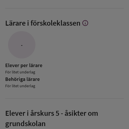
Lärare i förskoleklassen
info
Visa
mer
om
Lärare
-
i
förskoleklassen
Elever per lärare
För litet underlag
Behöriga lärare
För litet underlag
Elever i
årskurs 5
- åsikter om
grundskolan