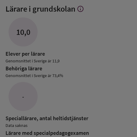
Lärare i grundskolan
info
Visa
mer
om
Lärare
10,0
i
grundskolan
Elever per lärare
Genomsnittet i Sverige är 11,9
Behöriga lärare
Genomsnittet i Sverige är 73,4%
-
Speciallärare, antal heltidstjänster
Data saknas
Lärare med specialpedagog­examen