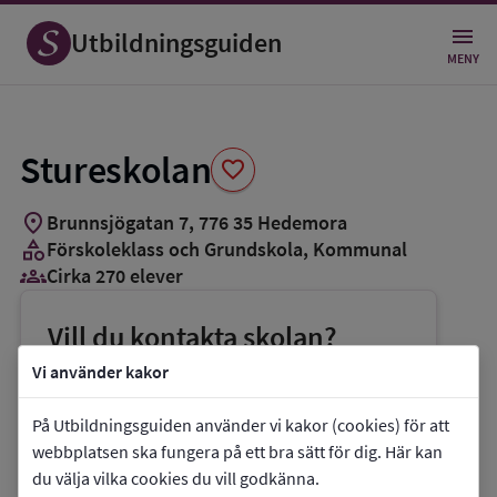
Spara
som
Utbildningsguiden
favorit
MENY
Stureskolan
favorite
location_on
Brunnsjögatan 7
,
776
35
Hedemora
category
Förskoleklass och Grundskola
, Kommunal
groups_3
Cirka 270 elever
Vill du kontakta skolan?
phone
Telefon:
0225-34000
Vi använder kakor
mail
E-post:
bildningsnamden@hedemora.se
På Utbildningsguiden använder vi kakor (cookies) för att
link
Webbplats:
Stureskolan
webbplatsen ska fungera på ett bra sätt för dig. Här kan
du välja vilka cookies du vill godkänna.