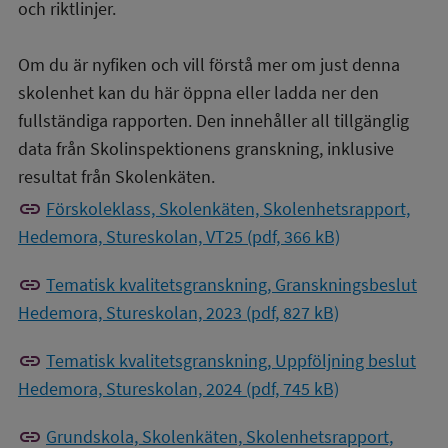
och riktlinjer.
Om du är nyfiken och vill förstå mer om just denna
skolenhet kan du här öppna eller ladda ner den
fullständiga rapporten. Den innehåller all tillgänglig
data från Skolinspektionens granskning, inklusive
resultat från Skolenkäten.
link
Förskoleklass, Skolenkäten, Skolenhetsrapport,
Hedemora, Stureskolan, VT25 (pdf, 366 kB)
link
Tematisk kvalitetsgranskning, Granskningsbeslut
Hedemora, Stureskolan, 2023 (pdf, 827 kB)
link
Tematisk kvalitetsgranskning, Uppföljning beslut
Hedemora, Stureskolan, 2024 (pdf, 745 kB)
link
Grundskola, Skolenkäten, Skolenhetsrapport,