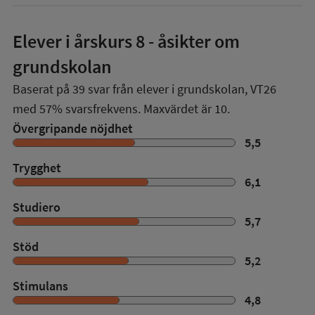
Elever i
årskurs 8
- åsikter om
grundskolan
Baserat på
39
svar från elever i grundskolan,
VT26
med
57%
svarsfrekvens. Maxvärdet är 10.
Övergripande nöjdhet
5,5
Trygghet
6,1
Studiero
5,7
Stöd
5,2
Stimulans
4,8