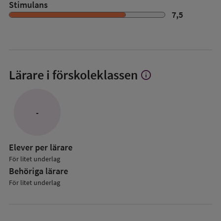
Stimulans
7,5
Lärare i förskoleklassen
info
Visa
mer
om
Lärare
-
i
förskoleklassen
Elever per lärare
För litet underlag
Behöriga lärare
För litet underlag