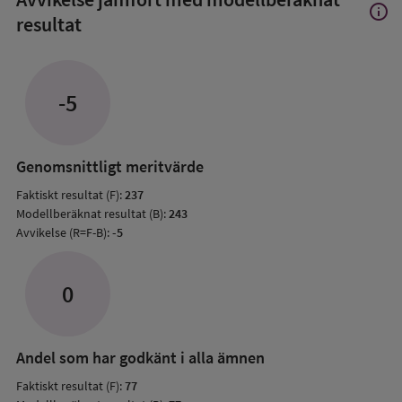
info
Visa
resultat
mer
om
Avvik
jämfö
-5
med
mode
resul
Genomsnittligt meritvärde
Faktiskt resultat (F):
237
Modellberäknat resultat (B):
243
Avvikelse (R=F-B):
-5
0
Andel som har godkänt i alla ämnen
Faktiskt resultat (F):
77