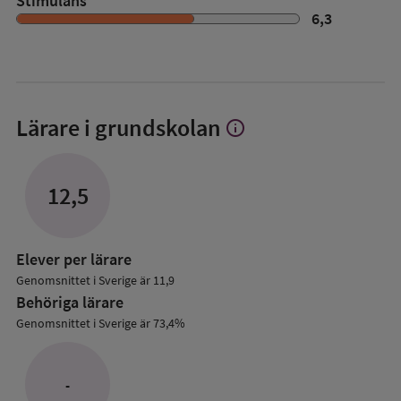
Stimulans
6,3
Lärare i grundskolan
info
Visa
mer
om
Lärare
12,5
i
grundskolan
Elever per lärare
Genomsnittet i Sverige är 11,9
Behöriga lärare
Genomsnittet i Sverige är 73,4%
-