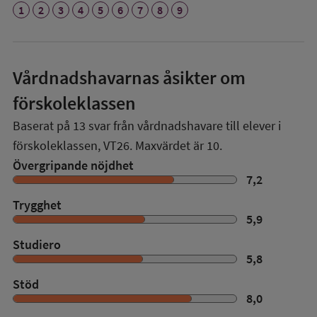
1
2
3
4
5
6
7
8
9
Vårdnadshavarnas åsikter om
förskoleklassen
Baserat på
13
svar från vårdnadshavare till elever i
förskoleklassen,
VT26
. Maxvärdet är 10.
Övergripande nöjdhet
7,2
Trygghet
5,9
Studiero
5,8
Stöd
8,0