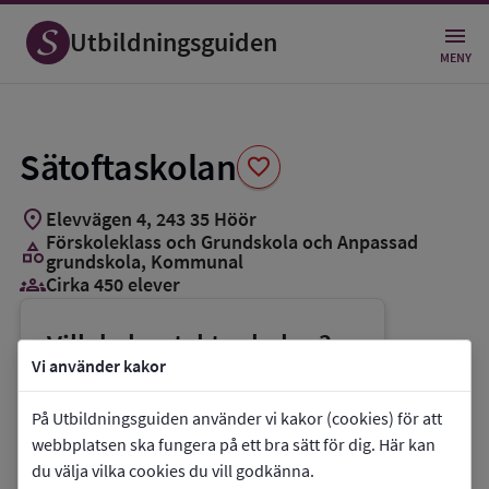
Spara
som
Utbildningsguiden
favorit
MENY
Sätoftaskolan
favorite
location_on
Elevvägen 4
,
243
35
Höör
Förskoleklass och Grundskola och Anpassad
category
grundskola
, Kommunal
groups_3
Cirka 450 elever
Vill du kontakta skolan?
Vi använder kakor
phone
Telefon:
0413-28531
mail
E-post:
exp.satoftaskolan@hoor.se
På Utbildningsguiden använder vi kakor (cookies) för att
webbplatsen ska fungera på ett bra sätt för dig. Här kan
link
Webbplats:
Sätoftaskolan
du välja vilka cookies du vill godkänna.