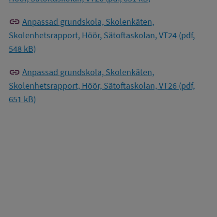
link
Anpassad grundskola, Skolenkäten,
Skolenhetsrapport, Höör, Sätoftaskolan, VT24 (pdf,
548 kB)
link
Anpassad grundskola, Skolenkäten,
Skolenhetsrapport, Höör, Sätoftaskolan, VT26 (pdf,
651 kB)