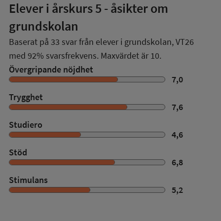
Elever i
årskurs 5
- åsikter om
grundskolan
Baserat på
33
svar från elever i grundskolan,
VT26
med
92%
svarsfrekvens. Maxvärdet är 10.
Övergripande nöjdhet
7,0
Trygghet
7,6
Studiero
4,6
Stöd
6,8
Stimulans
5,2