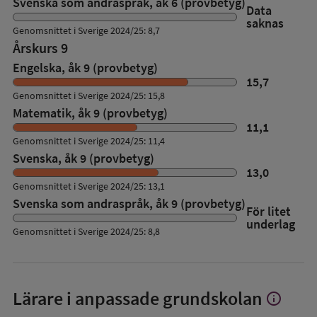
Svenska som andraspråk, åk 6 (provbetyg)
Data
saknas
Genomsnittet i Sverige 2024/25: 8,7
Årskurs 9
Engelska, åk 9 (provbetyg)
15,7
Genomsnittet i Sverige 2024/25: 15,8
Matematik, åk 9 (provbetyg)
11,1
Genomsnittet i Sverige 2024/25: 11,4
Svenska, åk 9 (provbetyg)
13,0
Genomsnittet i Sverige 2024/25: 13,1
Svenska som andraspråk, åk 9 (provbetyg)
För litet
underlag
Genomsnittet i Sverige 2024/25: 8,8
Lärare i anpassade grundskolan
info
Visa
mer