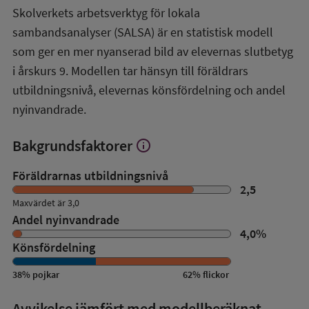
mer
Skolverkets arbetsverktyg för lokala
om
sambandsanalyser (SALSA) är en statistisk modell
SALSA-
översikt
som ger en mer nyanserad bild av elevernas slutbetyg
i årskurs 9. Modellen tar hänsyn till föräldrars
utbildningsnivå, elevernas könsfördelning och andel
nyinvandrade.
Bakgrundsfaktorer
info
Visa
mer
om
Föräldrarnas utbildningsnivå
Bakgrundsfaktorer
2,5
Maxvärdet är 3,0
Andel nyinvandrade
4,0
%
Könsfördelning
38
%
pojkar
62
%
flickor
Avvikelse jämfört med modellberäknat