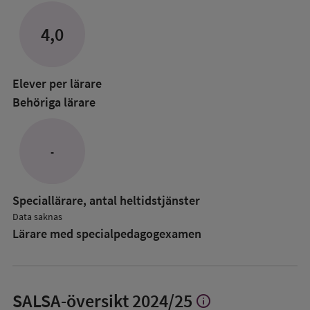
om
Lärare
4,0
i
anpassade
grundskol
Elever per lärare
Behöriga lärare
-
Speciallärare, antal heltidstjänster
Data saknas
Lärare med specialpedagog­examen
SALSA-översikt
2024/25
info
Visa