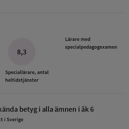
Lärare med
specialpedagog­examen
8,3
Speciallärare, antal
heltidstjänster
ända betyg i alla ämnen i åk 6
 i Sverige