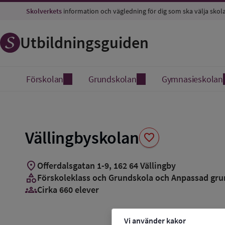
Spara
Skolverkets
information och vägledning för dig som ska välja skol
som
favorit
Utbildningsguiden
Förskolan
Grundskolan
Gymnasieskolan
Vällingbyskolan
favorite
location_on
Offerdalsgatan 1-9
,
162
64
Vällingby
category
Förskoleklass och Grundskola och Anpassad gru
groups_3
Cirka 660 elever
Vi använder kakor