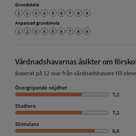
Grundskola
1
2
3
4
5
6
7
8
9
Anpassad grundskola
1
2
3
4
5
6
7
8
9
Vårdnadshavarnas åsikter om försko
Baserat på
12
svar från vårdnadshavare till eleve
Övergripande nöjdhet
7,2
Studiero
7,2
Stimulans
8,6