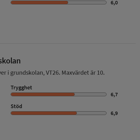
6,0
skolan
ver i grundskolan,
VT26
. Maxvärdet är 10.
Trygghet
6,7
Stöd
6,9