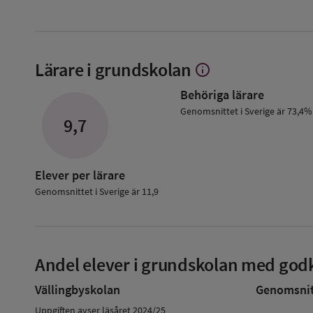
Lärare i grundskolan
info
Visa
mer
Behöriga lärare
om
Lärare
Genomsnittet i Sverige är 73,4%
9,7
i
grundskolan
Elever per lärare
Genomsnittet i Sverige är 11,9
Andel elever i grundskolan med godk
Vällingbyskolan
Genomsnitt
Uppgiften avser läsåret 2024/25