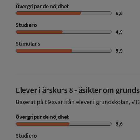
Övergripande nöjdhet
6,8
Studiero
4,9
Stimulans
5,9
Elever i
årskurs 8
- åsikter om grund
Baserat på
69
svar från elever i grundskolan,
VT
Övergripande nöjdhet
5,6
Studiero