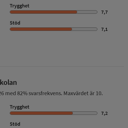
Trygghet
7,7
Stöd
7,1
skolan
26
med
82%
svarsfrekvens. Maxvärdet är 10.
Trygghet
7,2
Stöd