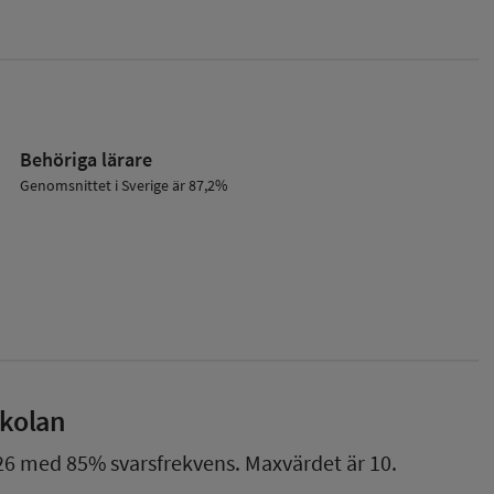
Behöriga lärare
Genomsnittet i Sverige är 87,2%
skolan
26
med
85%
svarsfrekvens. Maxvärdet är 10.