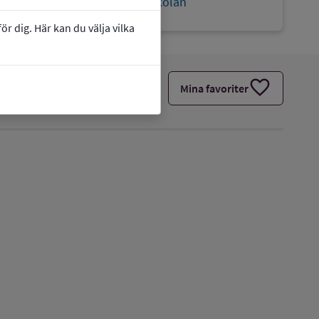
link
Webbplats:
Vällingbyskolan
r dig. Här kan du välja vilka
favorite
Mina favoriter