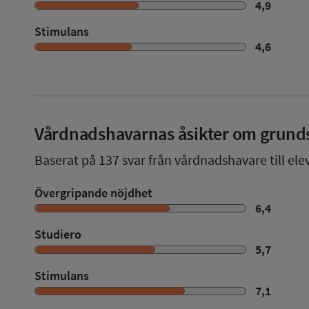
4,9
Stimulans
4,6
Vårdnadshavarnas åsikter om grund
Baserat på
137
svar från vårdnadshavare till ele
Övergripande nöjdhet
6,4
Studiero
5,7
Stimulans
7,1