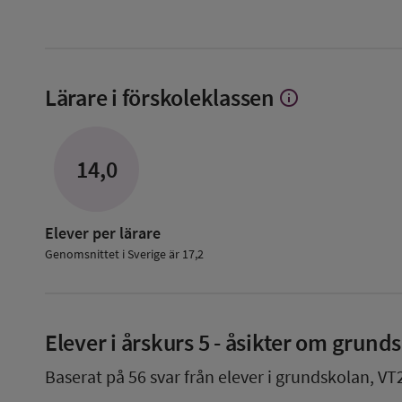
Lärare i förskoleklassen
info
Visa
mer
om
Lärare
14,0
i
förskoleklassen
Elever per lärare
Genomsnittet i Sverige är 17,2
Elever i
årskurs 5
- åsikter om grund
Baserat på
56
svar från elever i grundskolan,
VT