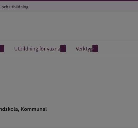
a och utbildning
Utbildning för vuxna
Verktyg
ndskola
, Kommunal