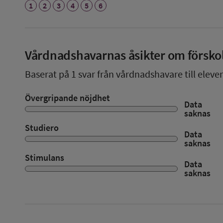
1
2
3
4
5
6
Vårdnadshavarnas åsikter om försko
Baserat på
1
svar från vårdnadshavare till elever
Övergripande nöjdhet
Data
saknas
Studiero
Data
saknas
Stimulans
Data
saknas