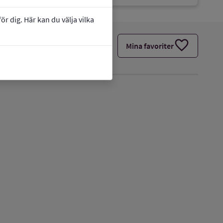
r dig. Här kan du välja vilka
favorite
Mina favoriter