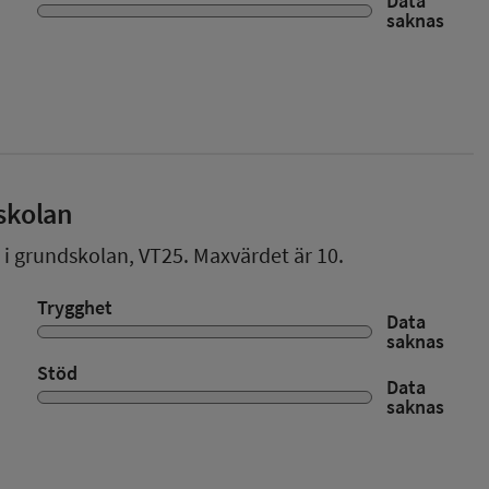
Data
saknas
skolan
r i grundskolan,
VT25
. Maxvärdet är 10.
Trygghet
Data
saknas
Stöd
Data
saknas