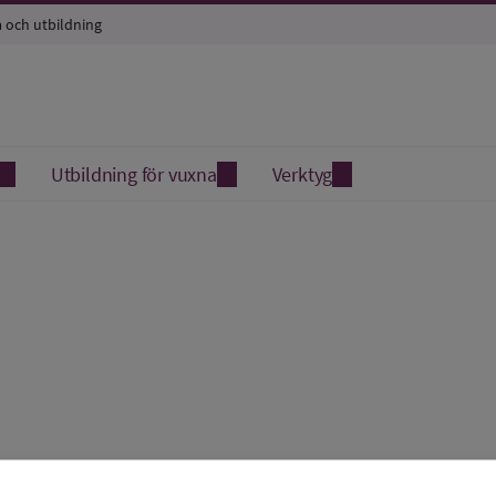
a och utbildning
Utbildning för vuxna
Verktyg