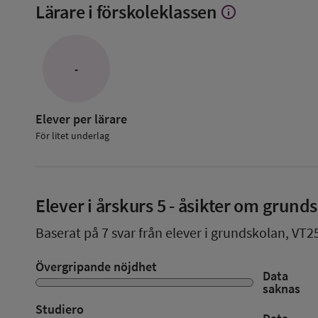
Lärare i förskoleklassen
info
Visa
mer
om
Lärare
i
-
förskoleklassen
Elever per lärare
För litet underlag
Elever i
årskurs 5
- åsikter om grund
Baserat på
7
svar från elever i grundskolan,
VT2
Övergripande nöjdhet
Data
saknas
Studiero