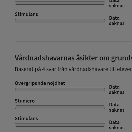
Data
saknas
Stimulans
Data
saknas
Vårdnadshavarnas åsikter om grund
Baserat på
4
svar från vårdnadshavare till eleve
Övergripande nöjdhet
Data
saknas
Studiero
Data
saknas
Stimulans
Data
saknas