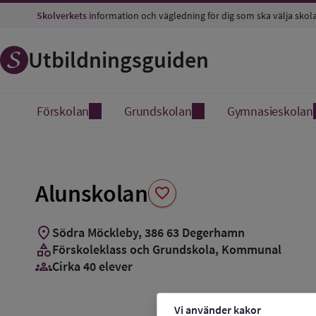
Spara
Skolverkets
information och vägledning för dig som ska välja skol
som
favorit
Utbildningsguiden
Förskolan
Grundskolan
Gymnasieskolan
Alunskolan
favorite
location_on
Södra Möckleby
,
386
63
Degerhamn
category
Förskoleklass och Grundskola
, Kommunal
groups_3
Cirka 40 elever
Vi använder kakor