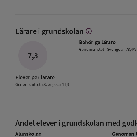
Lärare i grundskolan
info
Visa
mer
Behöriga lärare
om
Lärare
Genomsnittet i Sverige är 73,4%
7,3
i
grundskolan
Elever per lärare
Genomsnittet i Sverige är 11,9
Andel elever i grundskolan med godk
Alunskolan
Genomsnitt