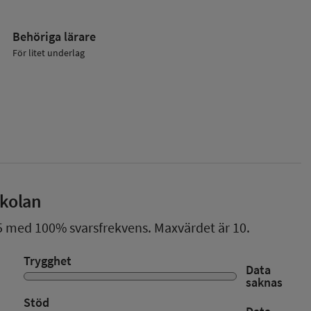
Behöriga lärare
För litet underlag
skolan
5
med
100%
svarsfrekvens. Maxvärdet är 10.
Trygghet
Data
saknas
Stöd