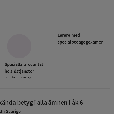
Lärare med
specialpedagog­examen
-
Speciallärare, antal
heltidstjänster
För litet underlag
ända betyg i alla ämnen i åk 6
 i Sverige