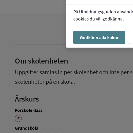
På Utbildningsguiden använder 
cookies du vill godkänna.
Godkänn alla kakor
Om skolenheten
Uppgifter samlas in per skolenhet och inte per s
skolenheter på en skola.
Årskurs
Förskoleklass
F
Grundskola