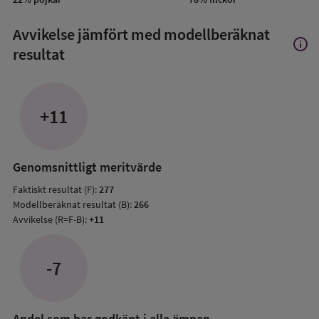
Avvikelse jämfört med modellberäknat
info
Visa
resultat
mer
om
Avvik
jämfö
+11
med
mode
resul
Genomsnittligt meritvärde
Faktiskt resultat (F):
277
Modellberäknat resultat (B):
266
Avvikelse (R=F-B):
+11
-7
Andel som har godkänt i alla ämnen