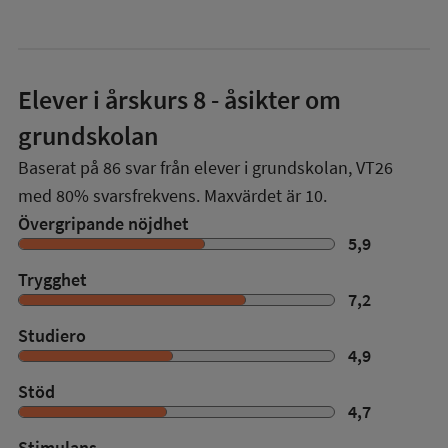
Elever i
årskurs 8
- åsikter om
grundskolan
Baserat på
86
svar från elever i grundskolan,
VT26
med
80%
svarsfrekvens. Maxvärdet är 10.
Övergripande nöjdhet
5,9
Trygghet
7,2
Studiero
4,9
Stöd
4,7
Stimulans