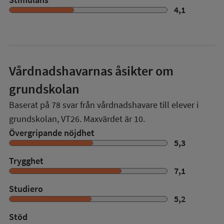
4,1
Vårdnadshavarnas åsikter om
grundskolan
Baserat på
78
svar från vårdnadshavare till elever i
grundskolan,
VT26
. Maxvärdet är 10.
Övergripande nöjdhet
5,3
Trygghet
7,1
Studiero
5,2
Stöd