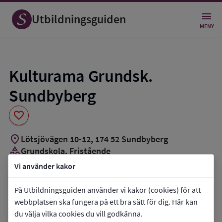
Spara
som
Utbildningsguiden
favorit
MENY
Kulturama Grundsk.
Sundbyberg
favorite
location_on
Lötsjövägen 10-12
,
174
52
Sundbyberg
category
Grundskola
, Fristående
groups_3
Cirka 510 elever
Vi använder kakor
Vill du kontakta skolan?
På Utbildningsguiden använder vi kakor (cookies) för att
webbplatsen ska fungera på ett bra sätt för dig. Här kan
phone
Telefon:
010-1576130
du välja vilka cookies du vill godkänna.