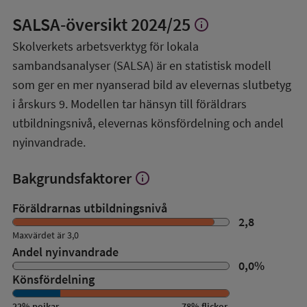
SALSA-översikt
2024/25
info
Visa
mer
Skolverkets arbetsverktyg för lokala
om
sambandsanalyser (SALSA) är en statistisk modell
SALSA-
översikt
som ger en mer nyanserad bild av elevernas slutbetyg
i årskurs 9. Modellen tar hänsyn till föräldrars
utbildningsnivå, elevernas könsfördelning och andel
nyinvandrade.
Bakgrundsfaktorer
info
Visa
mer
om
Föräldrarnas utbildningsnivå
Bakgrundsfaktorer
2,8
Maxvärdet är 3,0
Andel nyinvandrade
0,0
%
Könsfördelning
22
%
pojkar
78
%
flickor