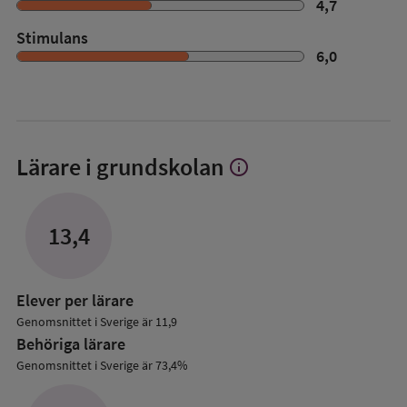
4,7
Stimulans
6,0
Lärare i grundskolan
info
Visa
mer
om
Lärare
13,4
i
grundskolan
Elever per lärare
Genomsnittet i Sverige är 11,9
Behöriga lärare
Genomsnittet i Sverige är 73,4%