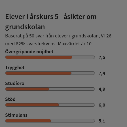
Elever i
årskurs 5
- åsikter om
grundskolan
Baserat på
50
svar från elever i grundskolan,
VT26
med
82%
svarsfrekvens. Maxvärdet är 10.
Övergripande nöjdhet
7,5
Trygghet
7,4
Studiero
4,9
Stöd
6,0
Stimulans
5,1