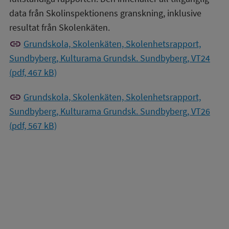
data från Skolinspektionens granskning, inklusive
resultat från Skolenkäten.
link
Grundskola, Skolenkäten, Skolenhetsrapport,
Sundbyberg, Kulturama Grundsk. Sundbyberg, VT24
(pdf, 467 kB)
link
Grundskola, Skolenkäten, Skolenhetsrapport,
Sundbyberg, Kulturama Grundsk. Sundbyberg, VT26
(pdf, 567 kB)