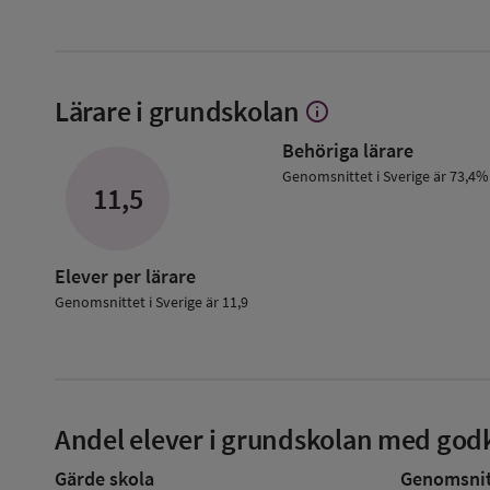
Lärare i grundskolan
info
Visa
mer
Behöriga lärare
om
Lärare
Genomsnittet i Sverige är 73,4%
11,5
i
grundskolan
Elever per lärare
Genomsnittet i Sverige är 11,9
Andel elever i grundskolan med godk
Gärde skola
Genomsnitt