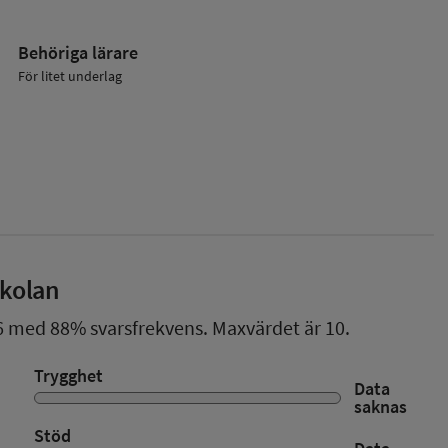
Behöriga lärare
För litet underlag
skolan
6
med
88%
svarsfrekvens. Maxvärdet är 10.
Trygghet
Data
saknas
Stöd