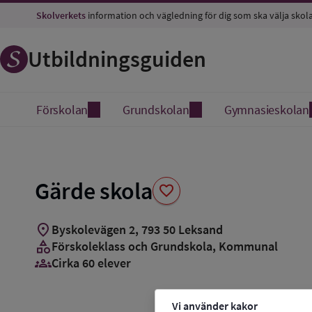
Spara
Skolverkets
information och vägledning för dig som ska välja skol
som
favorit
Utbildningsguiden
Förskolan
Grundskolan
Gymnasieskolan
Gärde skola
favorite
location_on
Byskolevägen 2
,
793
50
Leksand
category
Förskoleklass och Grundskola
, Kommunal
groups_3
Cirka 60 elever
Vi använder kakor