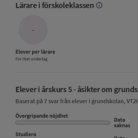
Lärare i förskoleklassen
info
Visa
mer
om
Lärare
i
-
förskoleklassen
Elever per lärare
För litet underlag
Elever i
årskurs 5
- åsikter om grund
Baserat på
7
svar från elever i grundskolan,
VT2
Övergripande nöjdhet
Data
saknas
Studiero