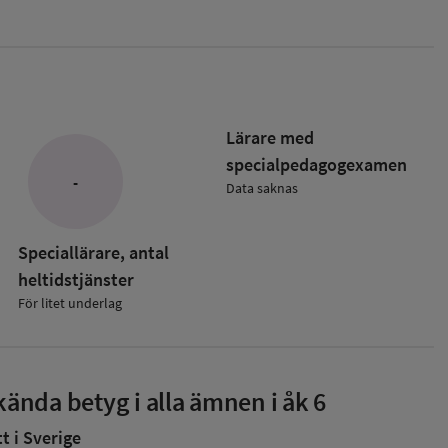
Lärare med
specialpedagog­examen
-
Data saknas
Speciallärare, antal
heltidstjänster
För litet underlag
ända betyg i alla ämnen i åk 6
 i Sverige