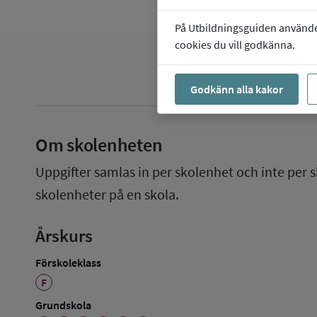
På Utbildningsguiden använder 
cookies du vill godkänna.
Godkänn alla kakor
Om skolenheten
Uppgifter samlas in per skolenhet och inte per s
skolenheter på en skola.
Årskurs
Förskoleklass
F
Grundskola