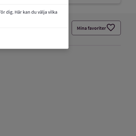
r dig. Här kan du välja vilka
favorite
Mina favoriter