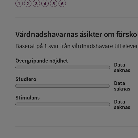
1
2
3
4
5
6
Vårdnadshavarnas åsikter om försko
Baserat på
1
svar från vårdnadshavare till elever
Övergripande nöjdhet
Data
saknas
Studiero
Data
saknas
Stimulans
Data
saknas