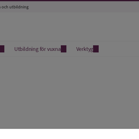
a och utbildning
Utbildning för vuxna
Verktyg