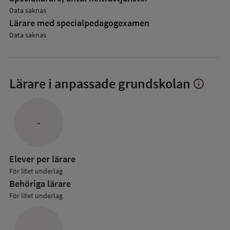
Data saknas
Lärare med specialpedagog­examen
Data saknas
Lärare i anpassade grundskolan
info
Visa
mer
om
Lärare
-
i
anpassade
grundskol
Elever per lärare
För litet underlag
Behöriga lärare
För litet underlag