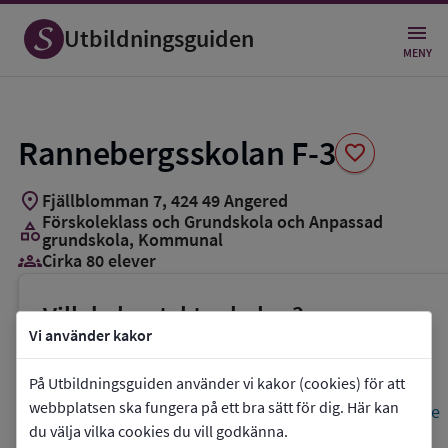
Spara
som
Utbildningsguiden
favorit
MENY
Rannebergsskolan F-3
favorite
location_on
Fjällblomman 7
,
424
49
Angered
Förskoleklass och Grundskola och Anpassad
category
grundskola
, Kommunal
groups_3
Cirka 80 elever
Vill du kontakta skolan?
Vi använder kakor
phone
Telefon:
031-3668655
mail
E-post:
På Utbildningsguiden använder vi kakor (cookies) för att
webbplatsen ska fungera på ett bra sätt för dig. Här kan
anna.koppfeldt.sandstrom@grundskola.goteborg.se
du välja vilka cookies du vill godkänna.
link
Webbplats:
Rannebergsskolan F-3