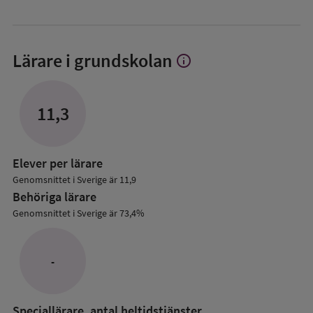
Lärare i grundskolan
info
Visa
mer
om
Lärare
11,3
i
grundskolan
Elever per lärare
Genomsnittet i Sverige är 11,9
Behöriga lärare
Genomsnittet i Sverige är 73,4%
-
Speciallärare, antal heltidstjänster