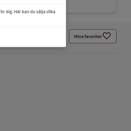
Älvsjö
r dig. Här kan du välja vilka
favorite
Mina favoriter