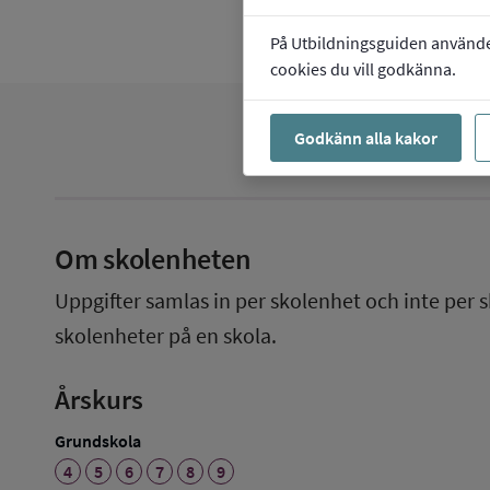
På Utbildningsguiden använder 
cookies du vill godkänna.
Godkänn alla kakor
Om skolenheten
Uppgifter samlas in per skolenhet och inte per s
skolenheter på en skola.
Årskurs
Grundskola
4
5
6
7
8
9