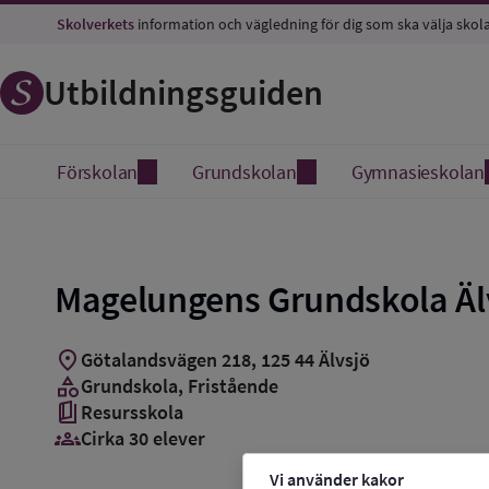
Spara
Skolverkets
information och vägledning för dig som ska välja skol
som
favorit
Utbildningsguiden
Förskolan
Grundskolan
Gymnasieskolan
Magelungens Grundskola Äl
location_on
Götalandsvägen 218
,
125
44
Älvsjö
category
Grundskola
, Fristående
book_5
Resursskola
groups_3
Cirka 30 elever
Vi använder kakor