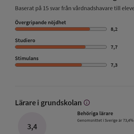
Baserat på
15
svar från vårdnadshavare till elev
Övergripande nöjdhet
8,2
Studiero
7,7
Stimulans
7,3
Lärare i grundskolan
info
Visa
mer
Behöriga lärare
om
Lärare
Genomsnittet i Sverige är 73,4%
3,4
i
grundskolan