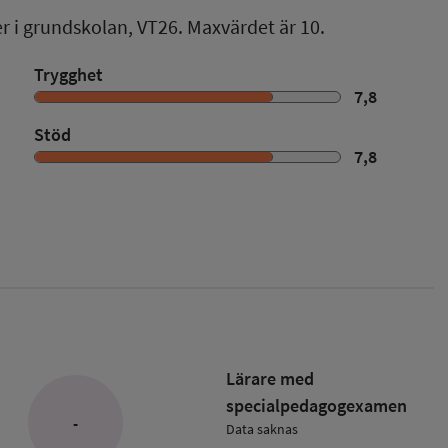
er i grundskolan,
VT26
. Maxvärdet är 10.
Trygghet
7,8
Stöd
7,8
Lärare med
specialpedagog­examen
-
Data saknas