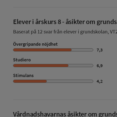
Elever i
årskurs 8
- åsikter om grund
Baserat på
12
svar från elever i grundskolan,
VT
Övergripande nöjdhet
7,3
Studiero
6,9
Stimulans
4,2
Vårdnadshavarnas åsikter om grund