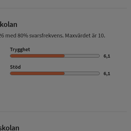
skolan
26
med
80%
svarsfrekvens. Maxvärdet är 10.
Trygghet
6,1
Stöd
6,1
skolan