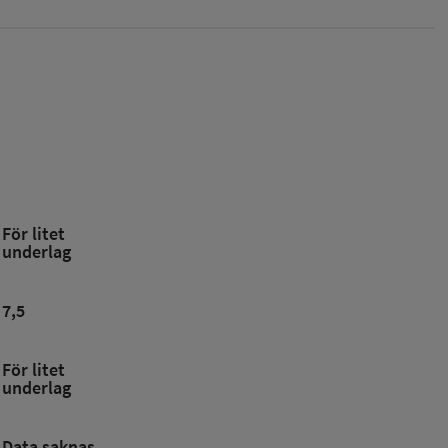
För litet
underlag
7,5
För litet
underlag
Data saknas