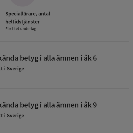
Speciallärare, antal
heltidstjänster
För litet underlag
ända betyg i alla ämnen i åk 6
 i Sverige
ända betyg i alla ämnen i åk 9
 i Sverige