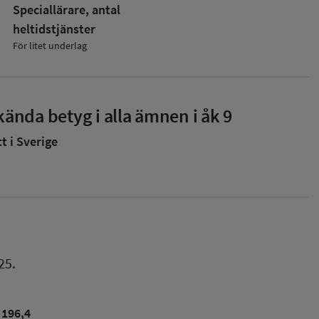
Speciallärare, antal
heltidstjänster
För litet underlag
ända betyg i alla ämnen i åk 9
 i Sverige
25.
196,4