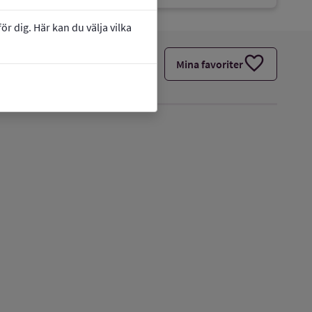
r dig. Här kan du välja vilka
favorite
Mina favoriter