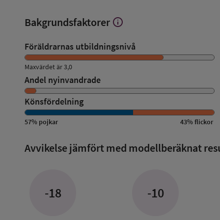
Bakgrundsfaktorer
info
Visa
mer
om
Föräldrarnas utbildningsnivå
Bakgrundsfaktorer
Maxvärdet är 3,0
Andel nyinvandrade
Könsfördelning
57
%
pojkar
43
%
flickor
Avvikelse jämfört med modellberäknat res
-18
-10