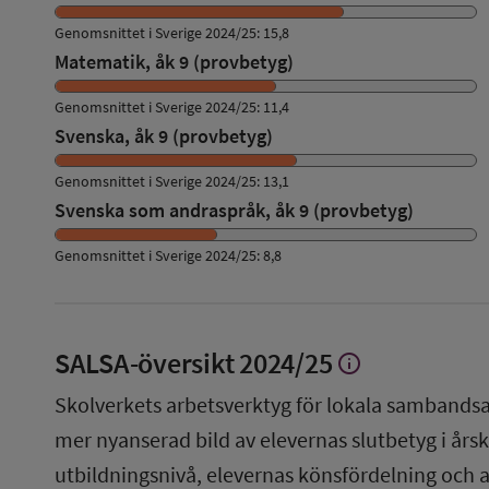
Genomsnittet i Sverige 2024/25: 15,8
Matematik, åk 9 (provbetyg)
Genomsnittet i Sverige 2024/25: 11,4
Svenska, åk 9 (provbetyg)
Genomsnittet i Sverige 2024/25: 13,1
Svenska som andraspråk, åk 9 (provbetyg)
Genomsnittet i Sverige 2024/25: 8,8
SALSA-översikt
2024/25
info
Visa
mer
Skolverkets arbetsverktyg för lokala sambandsa
om
SALSA-
mer nyanserad bild av elevernas slutbetyg i årsku
översikt
utbildningsnivå, elevernas könsfördelning och 