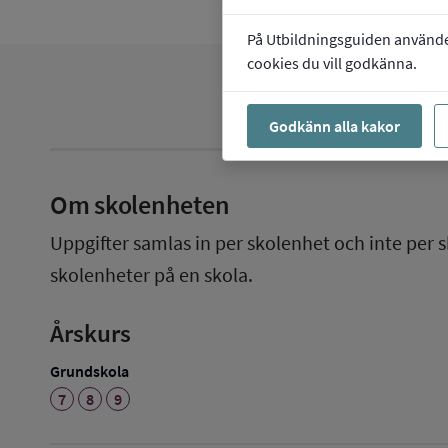
På Utbildningsguiden använder 
cookies du vill godkänna.
Godkänn alla kakor
Om skolenheten
Uppgifter samlas in per skolenhet och inte per s
skolenheter på en skola.
Årskurs
Grundskola
7
8
9