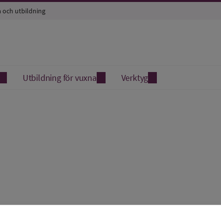
a och utbildning
Utbildning för vuxna
Verktyg