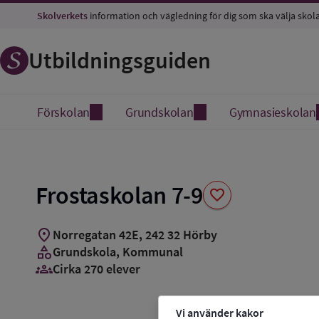
Spara
Skolverkets
information och vägledning för dig som ska välja skol
som
favorit
Utbildningsguiden
Förskolan
Grundskolan
Gymnasieskolan
Frostaskolan 7-9
favorite
location_on
Norregatan 42E
,
242
32
Hörby
category
Grundskola
, Kommunal
groups_3
Cirka 270 elever
Vi använder kakor