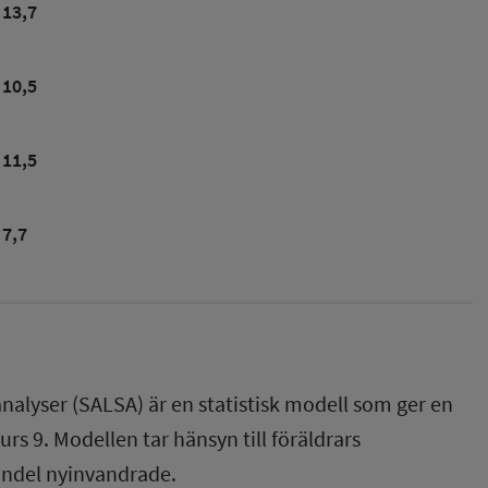
13,7
10,5
11,5
7,7
nalyser (SALSA) är en statistisk modell som ger en
rs 9. Modellen tar hänsyn till föräldrars
andel nyinvandrade.