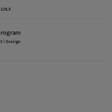
228,5
sprogram
 i Sverige