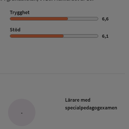
Trygghet
6,6
Stöd
6,1
Lärare med
specialpedagog­examen
-