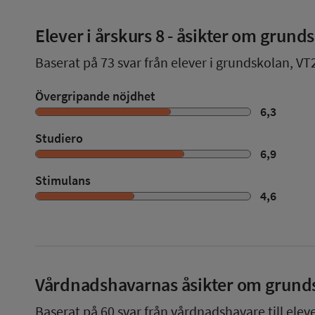
Elever i
årskurs 8
- åsikter om grund
Baserat på
73
svar från elever i grundskolan,
VT
Övergripande nöjdhet
6,3
Studiero
6,9
Stimulans
4,6
Vårdnadshavarnas åsikter om grund
Baserat på
60
svar från vårdnadshavare till elev