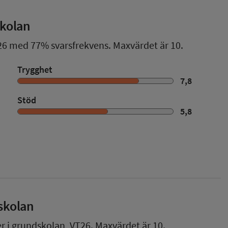
skolan
26
med
77%
svarsfrekvens. Maxvärdet är 10.
Trygghet
7,8
Stöd
5,8
skolan
er i grundskolan,
VT26
. Maxvärdet är 10.