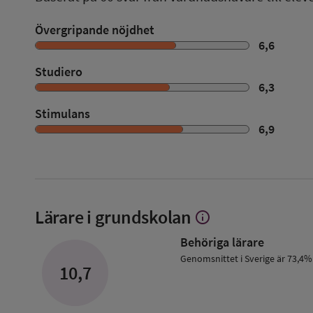
Övergripande nöjdhet
6,6
Studiero
6,3
Stimulans
6,9
Lärare i grundskolan
info
Visa
mer
Behöriga lärare
om
Lärare
Genomsnittet i Sverige är 73,4%
10,7
i
grundskolan