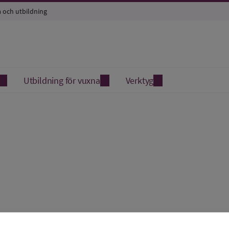
a och utbildning
Utbildning för vuxna
Verktyg