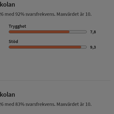
skolan
26
med
92%
svarsfrekvens. Maxvärdet är 10.
Trygghet
7,8
Stöd
9,3
skolan
26
med
83%
svarsfrekvens. Maxvärdet är 10.