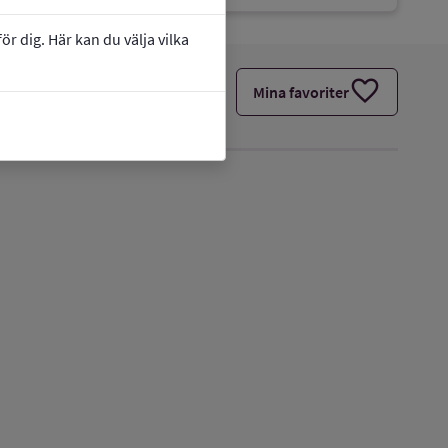
r dig. Här kan du välja vilka
favorite
Mina favoriter