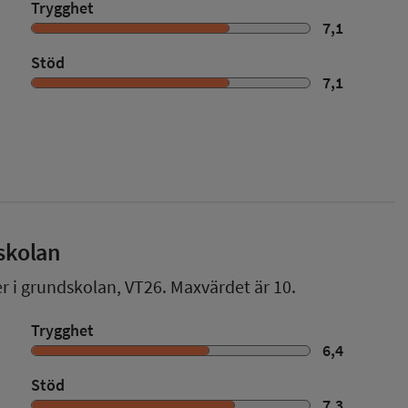
Trygghet
7,1
Stöd
7,1
skolan
er i grundskolan,
VT26
. Maxvärdet är 10.
Trygghet
6,4
Stöd
7,3