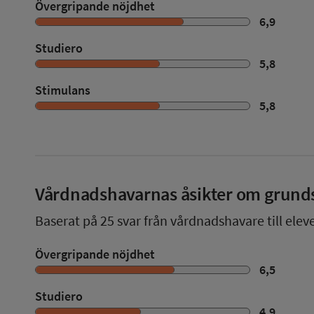
Övergripande nöjdhet
6,9
Studiero
5,8
Stimulans
5,8
Vårdnadshavarnas åsikter om grund
Baserat på
25
svar från vårdnadshavare till elev
Övergripande nöjdhet
6,5
Studiero
4,9