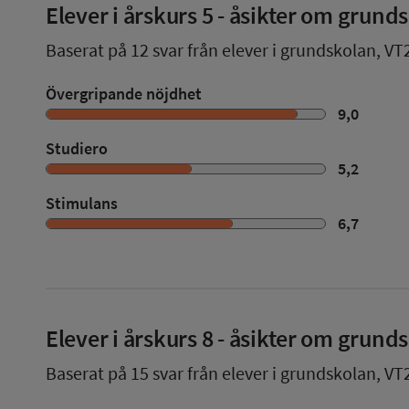
Elever i
årskurs 5
- åsikter om grund
Baserat på
12
svar från elever i grundskolan,
VT
Övergripande nöjdhet
9,0
Studiero
5,2
Stimulans
6,7
Elever i
årskurs 8
- åsikter om grund
Baserat på
15
svar från elever i grundskolan,
VT