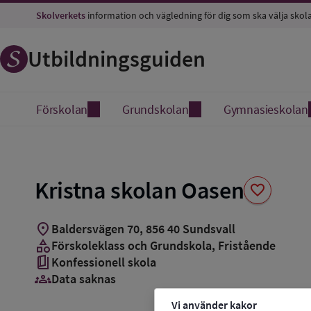
Spara
Skolverkets
information och vägledning för dig som ska välja skol
som
favorit
Utbildningsguiden
Förskolan
Grundskolan
Gymnasieskolan
Kristna skolan Oasen
favorite
location_on
Baldersvägen 70
,
856
40
Sundsvall
category
Förskoleklass och Grundskola
, Fristående
book_5
Konfessionell skola
groups_3
Data saknas
Vi använder kakor