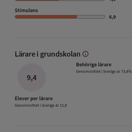
Stimulans
6,9
Lärare i grundskolan
info
Visa
mer
Behöriga lärare
om
Lärare
Genomsnittet i Sverige är 73,4%
9,4
i
grundskolan
Elever per lärare
Genomsnittet i Sverige är 11,9