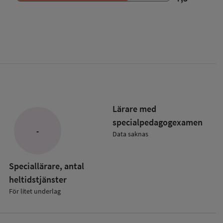
Lärare med
specialpedagog­examen
-
Data saknas
Speciallärare, antal
heltidstjänster
För litet underlag