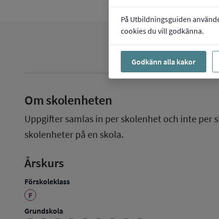
På Utbildningsguiden använder 
cookies du vill godkänna.
Godkänn alla kakor
Om skolenheten
Uppgifter samlas in per skolenhet och inte per s
skolenheter på en skola.
Årskurs
Förskoleklass
F
Grundskola