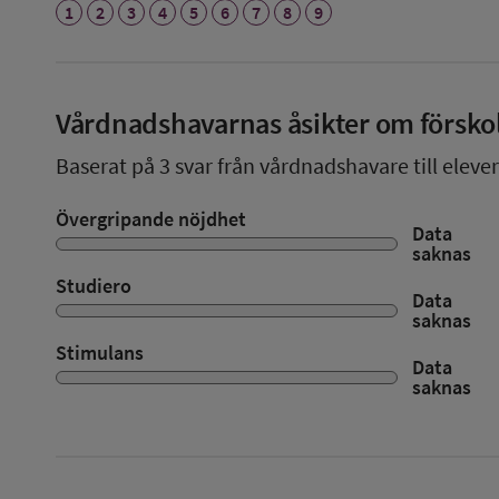
1
2
3
4
5
6
7
8
9
Vårdnadshavarnas åsikter om försko
Baserat på
3
svar från vårdnadshavare till elever
Övergripande nöjdhet
Data
saknas
Studiero
Data
saknas
Stimulans
Data
saknas