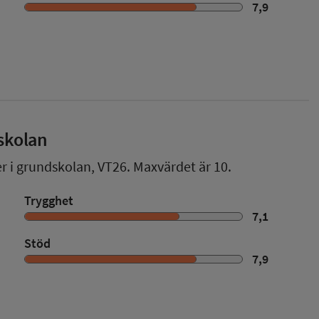
7,9
skolan
er i grundskolan,
VT26
. Maxvärdet är 10.
Trygghet
7,1
Stöd
7,9