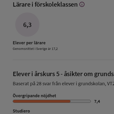
Lärare i förskoleklassen
info
Visa
mer
om
Lärare
6,3
i
förskoleklassen
Elever per lärare
Genomsnittet i Sverige är 17,2
Elever i
årskurs 5
- åsikter om grund
Baserat på
28
svar från elever i grundskolan,
VT
Övergripande nöjdhet
7,4
Studiero