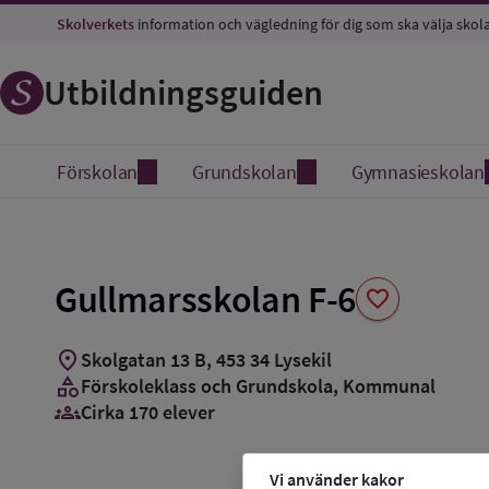
Spara
Skolverkets
information och vägledning för dig som ska välja skol
som
favorit
Utbildningsguiden
Förskolan
Grundskolan
Gymnasieskolan
Gullmarsskolan F-6
favorite
location_on
Skolgatan 13 B
,
453
34
Lysekil
category
Förskoleklass och Grundskola
, Kommunal
groups_3
Cirka 170 elever
Vi använder kakor