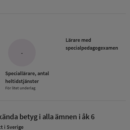
Lärare med
specialpedagog­examen
-
Speciallärare, antal
heltidstjänster
För litet underlag
ända betyg i alla ämnen i åk 6
 i Sverige