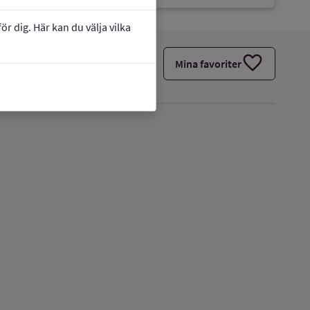
r dig. Här kan du välja vilka
favorite
Mina favoriter