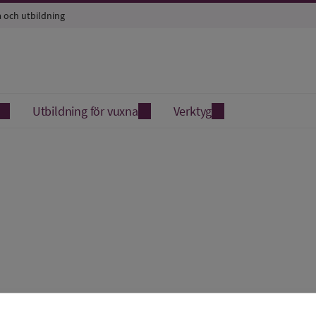
a och utbildning
Utbildning för vuxna
Verktyg