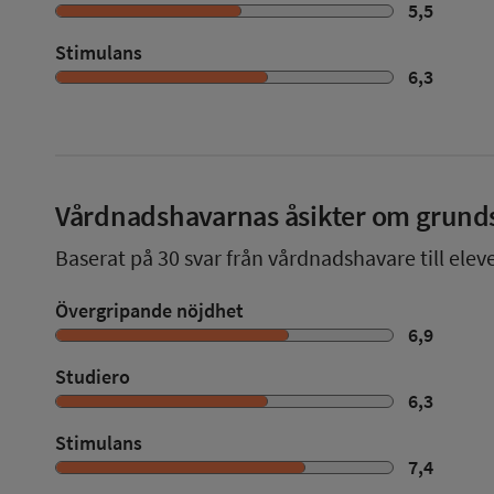
5,5
Stimulans
6,3
Vårdnadshavarnas åsikter om grund
Baserat på
30
svar från vårdnadshavare till elev
Övergripande nöjdhet
6,9
Studiero
6,3
Stimulans
7,4