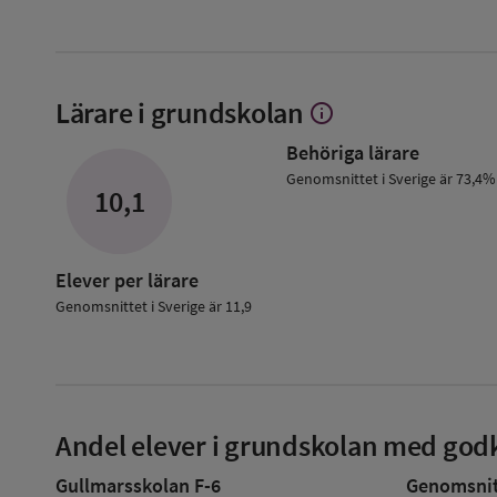
Lärare i grundskolan
info
Visa
mer
Behöriga lärare
om
Lärare
Genomsnittet i Sverige är 73,4%
10,1
i
grundskolan
Elever per lärare
Genomsnittet i Sverige är 11,9
Andel elever i grundskolan med godk
Gullmarsskolan F-6
Genomsnitt