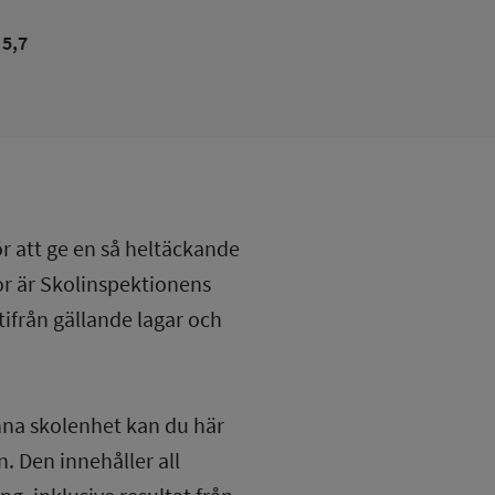
5,7
ör att ge en så heltäckande
lor är Skolinspektionens
tifrån gällande lagar och
nna skolenhet kan du här
. Den innehåller all