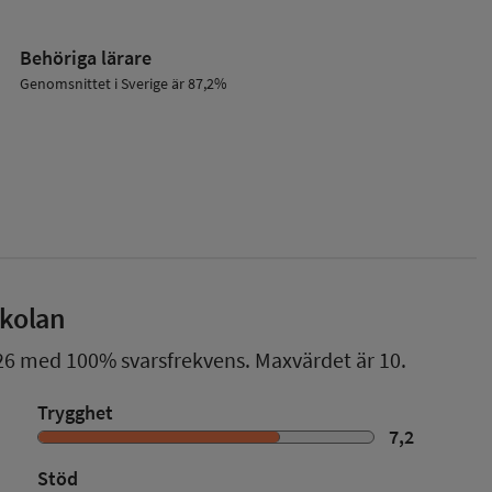
Behöriga lärare
Genomsnittet i Sverige är 87,2%
skolan
26
med
100%
svarsfrekvens. Maxvärdet är 10.
Trygghet
7,2
Stöd