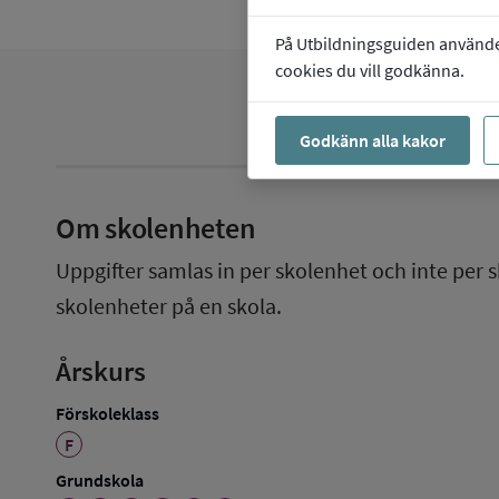
På Utbildningsguiden använder 
cookies du vill godkänna.
Godkänn alla kakor
Om skolenheten
Uppgifter samlas in per skolenhet och inte per s
skolenheter på en skola.
Årskurs
Förskoleklass
F
Grundskola