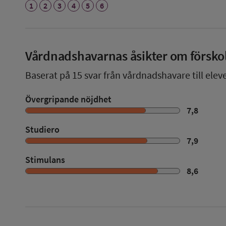
1
2
3
4
5
6
Vårdnadshavarnas åsikter om försko
Baserat på
15
svar från vårdnadshavare till eleve
Övergripande nöjdhet
7,8
Studiero
7,9
Stimulans
8,6