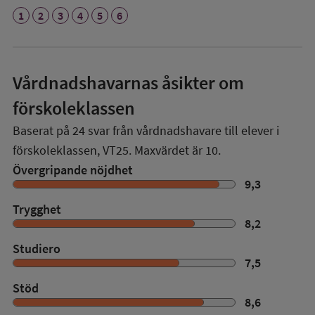
1
2
3
4
5
6
Vårdnadshavarnas åsikter om
förskoleklassen
Baserat på
24
svar från vårdnadshavare till elever i
förskoleklassen,
VT25
. Maxvärdet är 10.
Övergripande nöjdhet
9,3
Trygghet
8,2
Studiero
7,5
Stöd
8,6