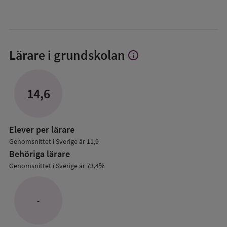
Lärare i grundskolan
info
Visa
mer
om
Lärare
14,6
i
grundskolan
Elever per lärare
Genomsnittet i Sverige är 11,9
Behöriga lärare
Genomsnittet i Sverige är 73,4%
-