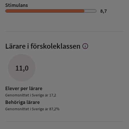
Stimulans
8,7
Lärare i förskoleklassen
info
Visa
mer
om
Lärare
11,0
i
förskoleklassen
Elever per lärare
Genomsnittet i Sverige är 17,2
Behöriga lärare
Genomsnittet i Sverige är 87,2%