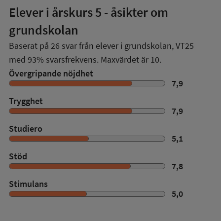
Elever i
årskurs 5
- åsikter om
grundskolan
Baserat på
26
svar från elever i grundskolan,
VT25
med
93%
svarsfrekvens. Maxvärdet är 10.
Övergripande nöjdhet
7,9
Trygghet
7,9
Studiero
5,1
Stöd
7,8
Stimulans
5,0