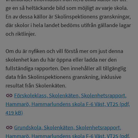
ge en så heltäckande bild som möjligt av varje skola.
En av dessa källor är Skolinspektionens granskningar,
där skolor i hela landet bedöms utifrån gällande lagar
och riktlinjer.
Om du är nyfiken och vill förstå mer om just denna
skolenhet kan du här öppna eller ladda ner den
fullständiga rapporten. Den innehåller all tillgänglig
data från Skolinspektionens granskning, inklusive
resultat från Skolenkäten.
link
Förskoleklass, Skolenkäten, Skolenhetsrapport,
Hammarö, Hammarlundens skola F-6 Väst, VT25 (pdf,
419 kB)
link
Grundskola, Skolenkäten, Skolenhetsrapport,
Hammarö, Hammarlundens skola F-6 Väst, VT25 (pdf,