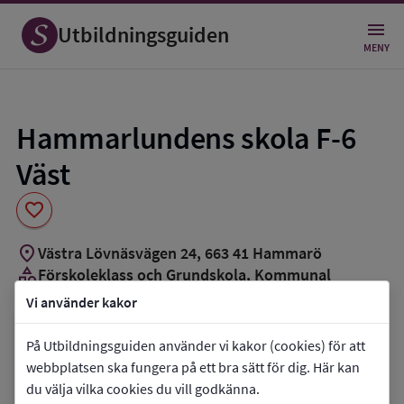
Spara
som
Utbildningsguiden
favorit
MENY
Hammarlundens skola F-6
Väst
favorite
location_on
Västra Lövnäsvägen 24
,
663
41
Hammarö
category
Förskoleklass och Grundskola
, Kommunal
groups_3
Cirka 270 elever
Vi använder kakor
Vill du kontakta skolan?
På Utbildningsguiden använder vi kakor (cookies) för att
webbplatsen ska fungera på ett bra sätt för dig. Här kan
phone
Telefon:
054-515032
du välja vilka cookies du vill godkänna.