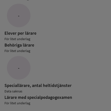
mer
om
Lärare
-
i
grundskolan
Elever per lärare
För litet underlag
Behöriga lärare
För litet underlag
-
Speciallärare, antal heltidstjänster
Data saknas
Lärare med specialpedagog­examen
För litet underlag