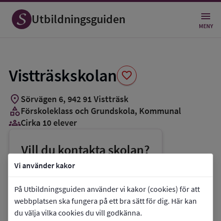
Spara
som
Utbildningsguiden
favorit
MENY
Vistträskskolan
favorite
location_on
Sörvägen 6
,
942
91
Vistträsk
category
Förskoleklass och Grundskola
, Kommunal
groups_3
Cirka 10 elever
Vill du kontakta skolan?
phone
Telefon:
0929-17541
Vi använder kakor
mail
E-post:
kommunen@alvsbyn.se
På Utbildningsguiden använder vi kakor (cookies) för att
link
Webbplats:
Vistträskskolan
webbplatsen ska fungera på ett bra sätt för dig. Här kan
du välja vilka cookies du vill godkänna.