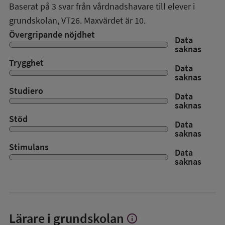
Baserat på
3
svar från vårdnadshavare till elever i
grundskolan,
VT26
. Maxvärdet är 10.
Övergripande nöjdhet
Data
saknas
Trygghet
Data
saknas
Studiero
Data
saknas
Stöd
Data
saknas
Stimulans
Data
saknas
Lärare i grundskolan
info
Visa