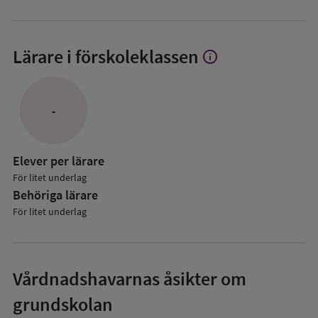
Lärare i förskoleklassen
info
Visa
mer
om
Lärare
-
i
förskoleklassen
Elever per lärare
För litet underlag
Behöriga lärare
För litet underlag
Vårdnadshavarnas åsikter om
grundskolan