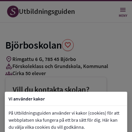
Spara
som
Utbildningsguiden
favorit
MENY
Björboskolan
favorite
location_on
Rimgattu 6 G
,
785
45
Björbo
category
Förskoleklass och Grundskola
, Kommunal
groups_3
Cirka 50 elever
Vill du kontakta skolan?
phone
Telefon:
0241-15531
Vi använder kakor
mail
E-post:
saulius.andrekus@gagnef.se
På Utbildningsguiden använder vi kakor (cookies) för att
link
Webbplats:
Björboskolan
webbplatsen ska fungera på ett bra sätt för dig. Här kan
du välja vilka cookies du vill godkänna.