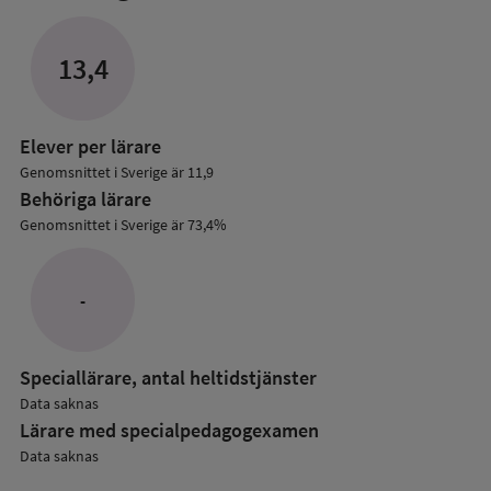
mer
om
Lärare
13,4
i
grundskolan
Elever per lärare
Genomsnittet i Sverige är 11,9
Behöriga lärare
Genomsnittet i Sverige är 73,4%
-
Speciallärare, antal heltidstjänster
Data saknas
Lärare med specialpedagog­examen
Data saknas