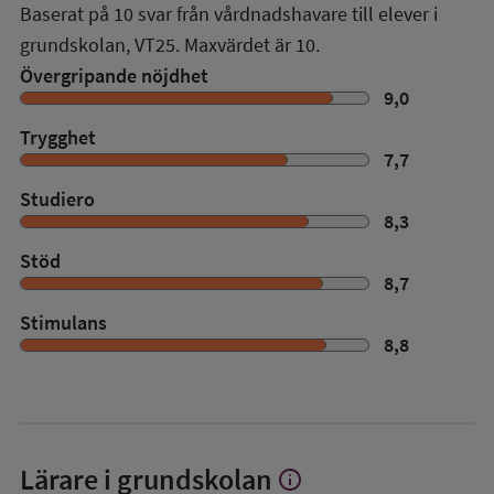
Baserat på
10
svar från vårdnadshavare till elever i
grundskolan,
VT25
. Maxvärdet är 10.
Övergripande nöjdhet
9,0
Trygghet
7,7
Studiero
8,3
Stöd
8,7
Stimulans
8,8
Lärare i grundskolan
info
Visa