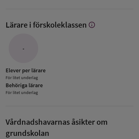
Lärare i förskoleklassen
info
Visa
mer
om
Lärare
-
i
förskoleklassen
Elever per lärare
För litet underlag
Behöriga lärare
För litet underlag
Vårdnadshavarnas åsikter om
grundskolan