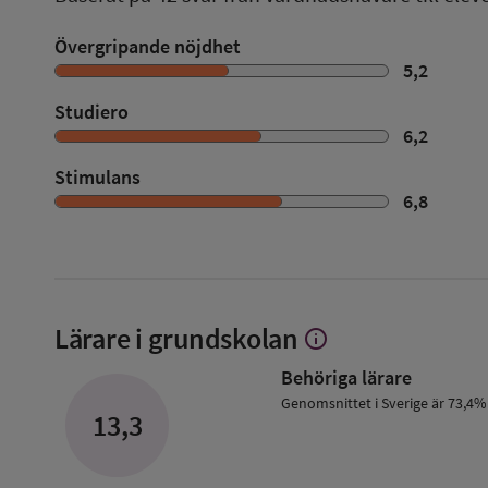
Övergripande nöjdhet
5,2
Studiero
6,2
Stimulans
6,8
Lärare i grundskolan
info
Visa
mer
Behöriga lärare
om
Lärare
Genomsnittet i Sverige är 73,4%
13,3
i
grundskolan