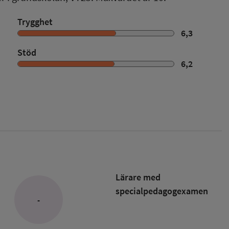
Trygghet
6,3
Stöd
6,2
Lärare med
specialpedagog­examen
-