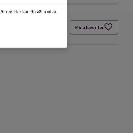
r dig. Här kan du välja vilka
favorite
Mina favoriter