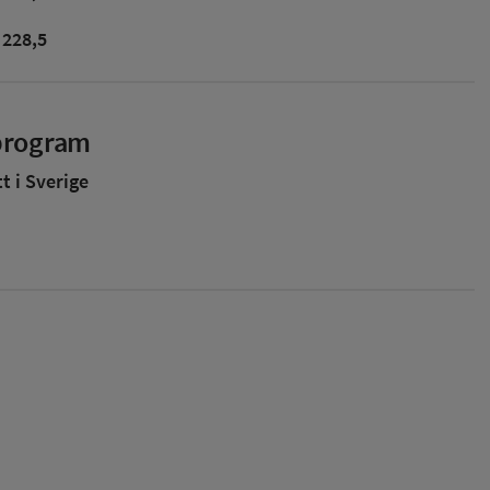
228,5
sprogram
 i Sverige