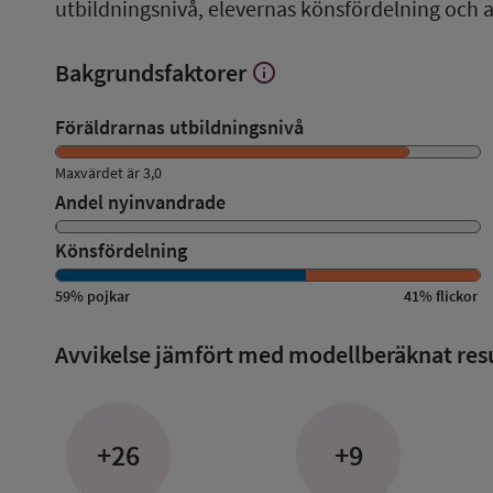
utbildningsnivå, elevernas könsfördelning och 
Bakgrundsfaktorer
info
Visa
mer
om
Föräldrarnas utbildningsnivå
Bakgrundsfaktorer
Maxvärdet är 3,0
Andel nyinvandrade
Könsfördelning
59
%
pojkar
41
%
flickor
Avvikelse jämfört med modellberäknat res
+26
+9