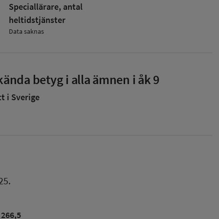
Speciallärare, antal
heltidstjänster
Data saknas
ända betyg i alla ämnen i åk 9
 i Sverige
25.
266,5