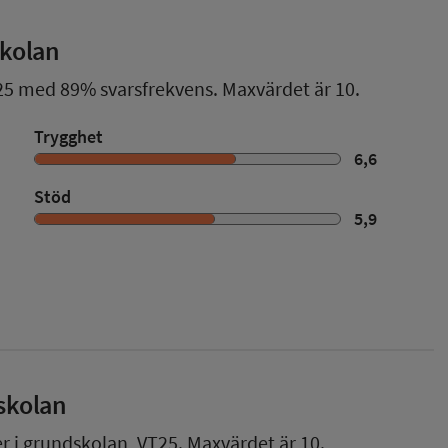
skolan
25
med
89%
svarsfrekvens. Maxvärdet är 10.
Trygghet
6,6
Stöd
5,9
skolan
er i grundskolan,
VT25
. Maxvärdet är 10.