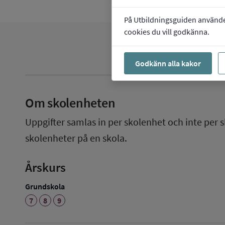
På Utbildningsguiden använder 
cookies du vill godkänna.
Godkänn alla kakor
Om skolenheten
Uppgifter samlas in per skolenhet och inte per s
skolenheter på en skola.
Årskurs
Grundskola
7
8
9