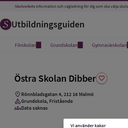
Spara
Skolverkets
information och vägledning för dig som ska välja skol
som
favorit
Utbildningsguiden
Förskolan
Grundskolan
Gymnasieskolan
Östra Skolan Dibber
favorite
location_on
Rönnbladsgatan 4
,
212
16
Malmö
category
Grundskola
, Fristående
groups_3
Data saknas
Vi använder kakor