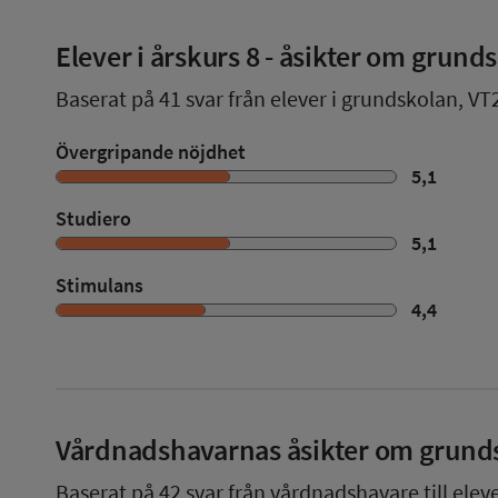
Elever i
årskurs 8
- åsikter om grund
Baserat på
41
svar från elever i grundskolan,
VT
Övergripande nöjdhet
5,1
Studiero
5,1
Stimulans
4,4
Vårdnadshavarnas åsikter om grund
Baserat på
42
svar från vårdnadshavare till elev