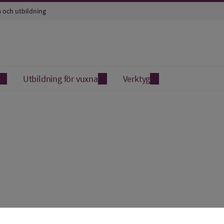
a och utbildning
Utbildning för vuxna
Verktyg