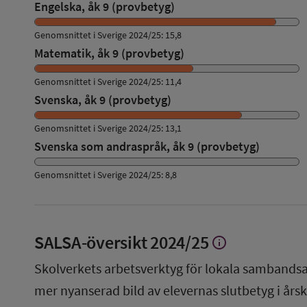
Engelska, åk 9 (provbetyg)
Genomsnittet i Sverige 2024/25: 15,8
Matematik, åk 9 (provbetyg)
Genomsnittet i Sverige 2024/25: 11,4
Svenska, åk 9 (provbetyg)
Genomsnittet i Sverige 2024/25: 13,1
Svenska som andraspråk, åk 9 (provbetyg)
Genomsnittet i Sverige 2024/25: 8,8
SALSA-översikt
2024/25
info
Visa
mer
Skolverkets arbetsverktyg för lokala sambandsa
om
SALSA-
mer nyanserad bild av elevernas slutbetyg i årsku
översikt