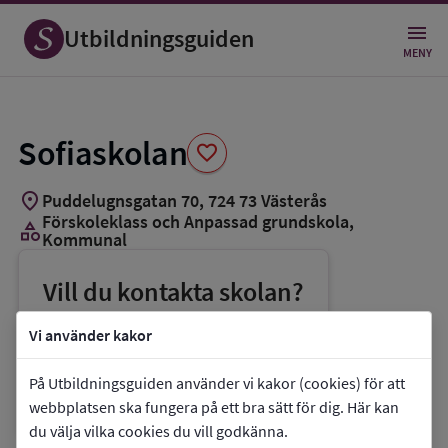
Spara
som
Utbildningsguiden
favorit
MENY
Sofiaskolan
favorite
location_on
Puddelugnsgatan 70
,
724
73
Västerås
Förskoleklass och Anpassad grundskola
,
category
Kommunal
Vill du kontakta skolan?
phone
Telefon:
021-398757
Vi använder kakor
mail
E-post:
buf@vasteras.se
På Utbildningsguiden använder vi kakor (cookies) för att
link
Webbplats:
Sofiaskolan
webbplatsen ska fungera på ett bra sätt för dig. Här kan
du välja vilka cookies du vill godkänna.