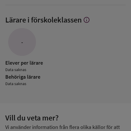
Lärare i förskoleklassen
info
Visa
mer
om
Lärare
-
i
förskoleklassen
Elever per lärare
Data saknas
Behöriga lärare
Data saknas
Vill du veta mer?
Vi använder information från flera olika källor för att