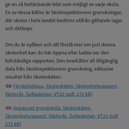
ge en så heltäckande bild som möjligt av varje skola.
En av dessa källor är Skolinspektionens granskningar,
där skolor i hela landet bedöms utifrån gällande lagar
och riktlinjer.
Om du är nyfiken och vill förstå mer om just denna
skolenhet kan du här öppna eller ladda ner den
fullständiga rapporten. Den innehåller all tillgänglig
data från Skolinspektionens granskning, inklusive
resultat från Skolenkäten.
link
Förskoleklass, Skolenkäten, Skolenhetsrapport,
Västerås, Sofiaskolan, VT25 (pdf, 272 kB)
link
Anpassad grundskola, Skolenkäten,
Skolenhetsrapport, Västerås, Sofiaskolan, VT25 (pdf,
272 kB)