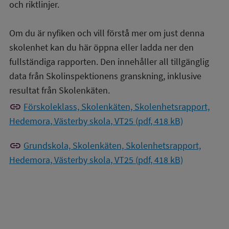
och riktlinjer.
Om du är nyfiken och vill förstå mer om just denna
skolenhet kan du här öppna eller ladda ner den
fullständiga rapporten. Den innehåller all tillgänglig
data från Skolinspektionens granskning, inklusive
resultat från Skolenkäten.
link
Förskoleklass, Skolenkäten, Skolenhetsrapport,
Hedemora, Västerby skola, VT25 (pdf, 418 kB)
link
Grundskola, Skolenkäten, Skolenhetsrapport,
Hedemora, Västerby skola, VT25 (pdf, 418 kB)