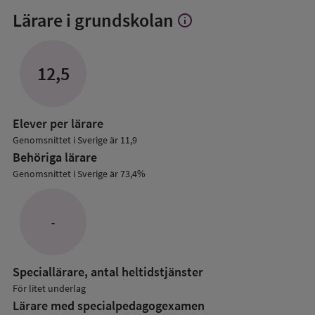
Lärare i grundskolan
info
Visa
mer
om
Lärare
12,5
i
grundskolan
Elever per lärare
Genomsnittet i Sverige är 11,9
Behöriga lärare
Genomsnittet i Sverige är 73,4%
-
Speciallärare, antal heltidstjänster
För litet underlag
Lärare med specialpedagog­examen