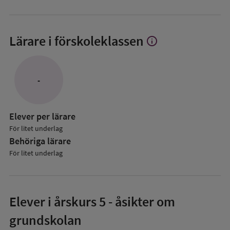
Lärare i förskoleklassen
info
Visa
mer
om
Lärare
-
i
förskoleklassen
Elever per lärare
För litet underlag
Behöriga lärare
För litet underlag
Elever i
årskurs 5
- åsikter om
grundskolan