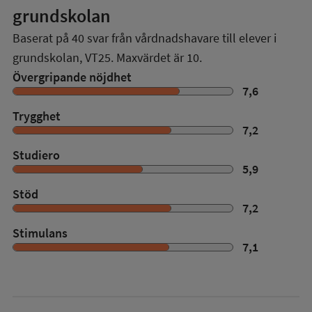
grundskolan
Baserat på
40
svar från vårdnadshavare till elever i
grundskolan,
VT25
. Maxvärdet är 10.
Övergripande nöjdhet
7,6
Trygghet
7,2
Studiero
5,9
Stöd
7,2
Stimulans
7,1