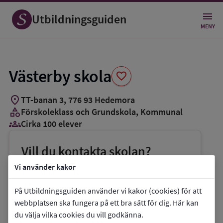
Spara
som
Utbildningsguiden
favorit
MENY
Västerby skola
favorite
location_on
TT-banan 3
,
776
93
Hedemora
category
Förskoleklass och Grundskola
, Kommunal
groups_3
Cirka 100 elever
Vill du kontakta skolan?
phone
Telefon:
0225-34000
Vi använder kakor
mail
E-post:
bildningsnamnden@hedemora.se
På Utbildningsguiden använder vi kakor (cookies) för att
link
Webbplats:
Västerby skola
webbplatsen ska fungera på ett bra sätt för dig. Här kan
du välja vilka cookies du vill godkänna.