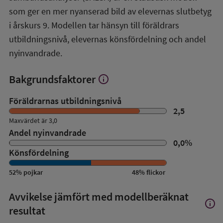
översikt
som ger en mer nyanserad bild av elevernas slutbetyg
i årskurs 9. Modellen tar hänsyn till föräldrars
utbildningsnivå, elevernas könsfördelning och andel
nyinvandrade.
Bakgrundsfaktorer
info
Visa
mer
om
Föräldrarnas utbildningsnivå
Bakgrundsfaktorer
2,5
Maxvärdet är 3,0
Andel nyinvandrade
0,0
%
Könsfördelning
52
%
pojkar
48
%
flickor
Avvikelse jämfört med modellberäknat
info
Visa
resultat
mer
om