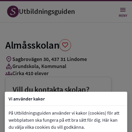
Spara
som
Utbildningsguiden
favorit
MENY
Almåsskolan
favorite
location_on
Sagbrovägen 30
,
437
31
Lindome
category
Grundskola
, Kommunal
groups_3
Cirka 410 elever
Vill du kontakta skolan?
phone
Telefon:
031-3171034
Vi använder kakor
mail
E-post:
linda.svensson01@molndal.se
På Utbildningsguiden använder vi kakor (cookies) för att
link
Webbplats:
Almåsskolan
webbplatsen ska fungera på ett bra sätt för dig. Här kan
du välja vilka cookies du vill godkänna.