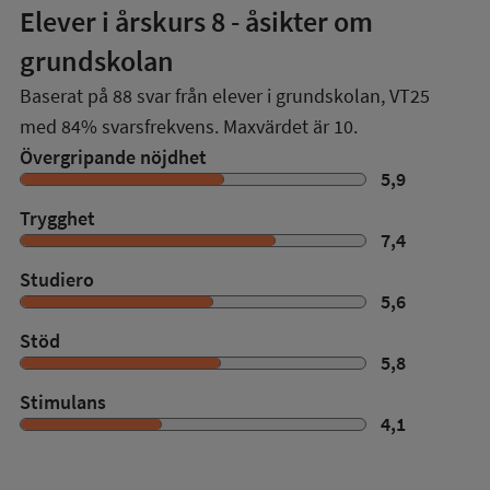
Elever i
årskurs 8
- åsikter om
grundskolan
Baserat på
88
svar från elever i grundskolan,
VT25
med
84%
svarsfrekvens. Maxvärdet är 10.
Övergripande nöjdhet
5,9
Trygghet
7,4
Studiero
5,6
Stöd
5,8
Stimulans
4,1