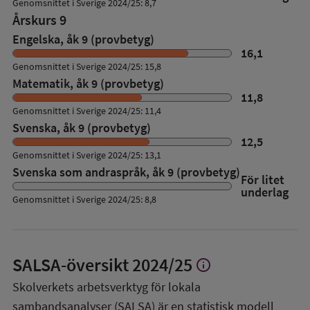
Genomsnittet i Sverige 2024/25: 8,7
Årskurs 9
Engelska, åk 9 (provbetyg)
16,1
Genomsnittet i Sverige 2024/25: 15,8
Matematik, åk 9 (provbetyg)
11,8
Genomsnittet i Sverige 2024/25: 11,4
Svenska, åk 9 (provbetyg)
12,5
Genomsnittet i Sverige 2024/25: 13,1
Svenska som andraspråk, åk 9 (provbetyg)
För litet
underlag
Genomsnittet i Sverige 2024/25: 8,8
SALSA-översikt
2024/25
info
Visa
mer
Skolverkets arbetsverktyg för lokala
om
sambandsanalyser (SALSA) är en statistisk modell
SALSA-