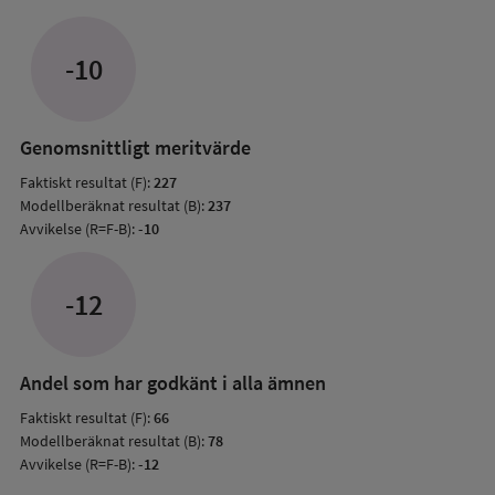
Avvik
jämfö
-10
med
mode
resul
Genomsnittligt meritvärde
Faktiskt resultat (F):
227
Modellberäknat resultat (B):
237
Avvikelse (R=F-B):
-10
-12
Andel som har godkänt i alla ämnen
Faktiskt resultat (F):
66
Modellberäknat resultat (B):
78
Avvikelse (R=F-B):
-12