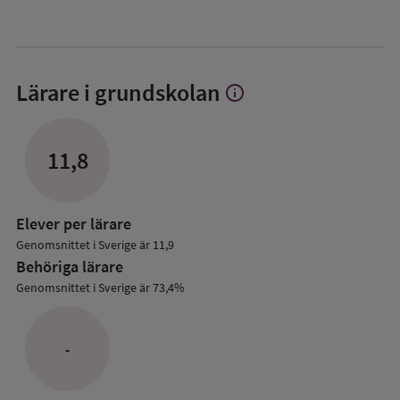
Lärare i grundskolan
info
Visa
mer
om
Lärare
11,8
i
grundskolan
Elever per lärare
Genomsnittet i Sverige är 11,9
Behöriga lärare
Genomsnittet i Sverige är 73,4%
-