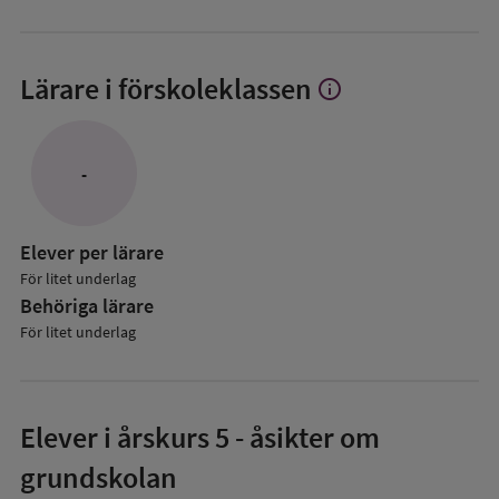
Lärare i förskoleklassen
info
Visa
mer
om
Lärare
-
i
förskoleklassen
Elever per lärare
För litet underlag
Behöriga lärare
För litet underlag
Elever i
årskurs 5
- åsikter om
grundskolan