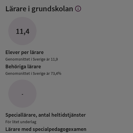
Lärare i grundskolan
info
Visa
mer
om
Lärare
11,4
i
grundskolan
Elever per lärare
Genomsnittet i Sverige är 11,9
Behöriga lärare
Genomsnittet i Sverige är 73,4%
-
Speciallärare, antal heltidstjänster
För litet underlag
Lärare med specialpedagog­examen