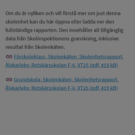
Om du är nyfiken och vill förstå mer om just denna
skolenhet kan du här öppna eller ladda ner den
fullständiga rapporten. Den innehåller all tillgänglig
data från Skolinspektionens granskning, inklusive
resultat från Skolenkäten.
link
Förskoleklass, Skolenkäten, Skolenhetsrapport,
Älvkarleby, Rotskärsskolan F-6, VT25 (pdf, 419 kB)
link
Grundskola, Skolenkäten, Skolenhetsrapport,
Älvkarleby, Rotskärsskolan F-6, VT25 (pdf, 419 kB)