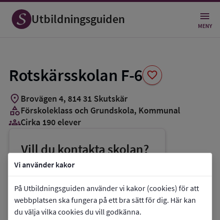
Spara
som
Utbildningsguiden
favorit
MENY
Rotskärsskolan F-6
favorite
location_on
Brovägen 4
,
814
31
Skutskär
category
Förskoleklass och Grundskola
, Kommunal
groups_3
Cirka 190 elever
Vill du kontakta skolan?
phone
Telefon:
026-83027
Vi använder kakor
mail
E-post:
carin.skog@alvkarleby.se
På Utbildningsguiden använder vi kakor (cookies) för att
link
Webbplats:
Rotskärsskolan F-6
webbplatsen ska fungera på ett bra sätt för dig. Här kan
du välja vilka cookies du vill godkänna.