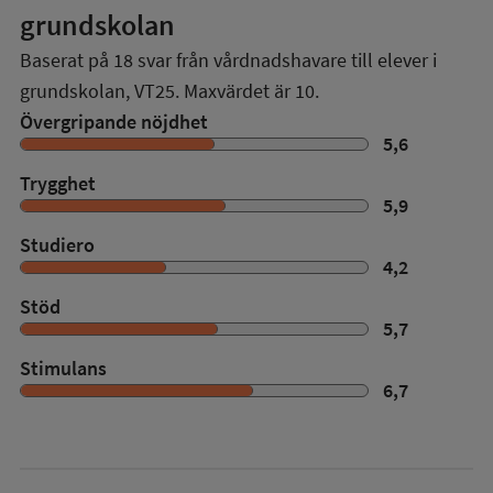
grundskolan
Baserat på
18
svar från vårdnadshavare till elever i
grundskolan,
VT25
. Maxvärdet är 10.
Övergripande nöjdhet
5,6
Trygghet
5,9
Studiero
4,2
Stöd
5,7
Stimulans
6,7