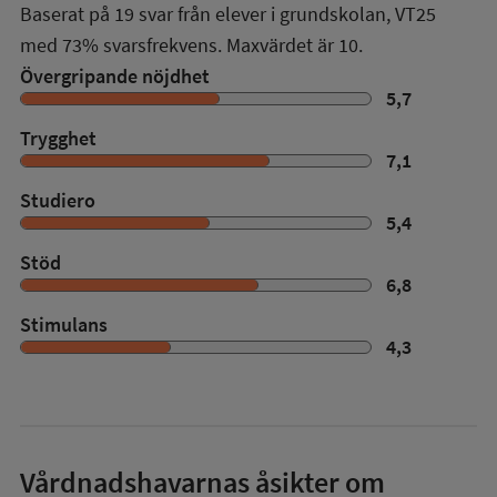
Baserat på
19
svar från elever i grundskolan,
VT25
med
73%
svarsfrekvens. Maxvärdet är 10.
Övergripande nöjdhet
5,7
Trygghet
7,1
Studiero
5,4
Stöd
6,8
Stimulans
4,3
Vårdnadshavarnas åsikter om