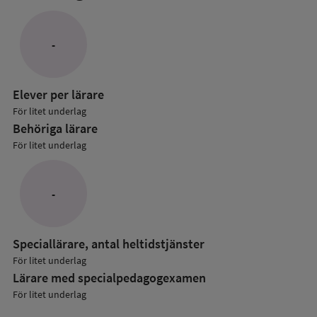
mer
om
Lärare
-
i
grundskolan
Elever per lärare
För litet underlag
Behöriga lärare
För litet underlag
-
Speciallärare, antal heltidstjänster
För litet underlag
Lärare med specialpedagog­examen
För litet underlag