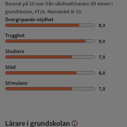
Baserat på
10
svar från vårdnadshavare till elever i
grundskolan,
VT26
. Maxvärdet är 10.
Övergripande nöjdhet
8,3
Trygghet
9,0
Studiero
7,5
Stöd
8,0
Stimulans
7,5
Lärare i grundskolan
info
Visa