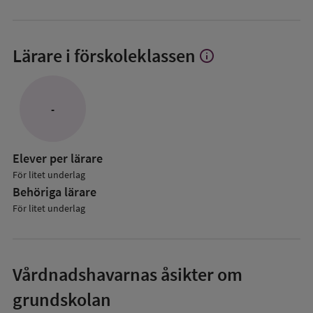
Lärare i förskoleklassen
info
Visa
mer
om
Lärare
-
i
förskoleklassen
Elever per lärare
För litet underlag
Behöriga lärare
För litet underlag
Vårdnadshavarnas åsikter om
grundskolan