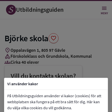
Spara
som
Utbildningsguiden
favorit
MENY
Björke skola
favorite
location_on
Oppalavägen 1
,
805
97
Gävle
category
Förskoleklass och Grundskola
, Kommunal
groups_3
Cirka 40 elever
Vill du kontakta skolan?
phone
Telefon:
026-179814
Vi använder kakor
mail
E-post:
utbildning@gavle.se
På Utbildningsguiden använder vi kakor (cookies) för att
link
Webbplats:
Björke skola
webbplatsen ska fungera på ett bra sätt för dig. Här kan
du välja vilka cookies du vill godkänna.