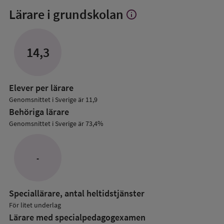
Lärare i grundskolan
info
Visa
mer
om
Lärare
14,3
i
grundskolan
Elever per lärare
Genomsnittet i Sverige är 11,9
Behöriga lärare
Genomsnittet i Sverige är 73,4%
-
Speciallärare, antal heltidstjänster
För litet underlag
Lärare med specialpedagog­examen