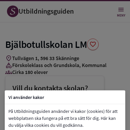
Spara
som
Utbildningsguiden
favorit
MENY
Bjälbotullskolan LM
favorite
location_on
Tullvägen 1
,
596
33
Skänninge
category
Förskoleklass och Grundskola
, Kommunal
groups_3
Cirka 180 elever
Vill du kontakta skolan?
phone
Telefon:
0142-85825
Vi använder kakor
mail
E-post:
bjalbotullskolan@mjolby.se
På Utbildningsguiden använder vi kakor (cookies) för att
link
Webbplats:
Bjälbotullskolan LM
webbplatsen ska fungera på ett bra sätt för dig. Här kan
du välja vilka cookies du vill godkänna.