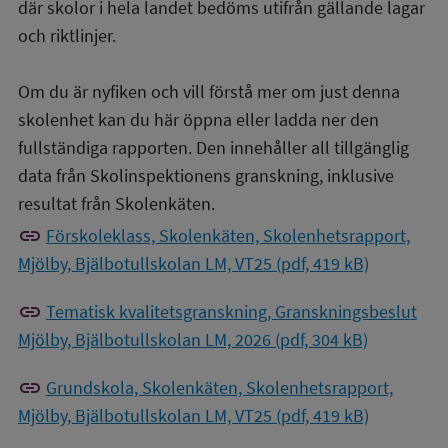
där skolor i hela landet bedöms utifrån gällande lagar
och riktlinjer.
Om du är nyfiken och vill förstå mer om just denna
skolenhet kan du här öppna eller ladda ner den
fullständiga rapporten. Den innehåller all tillgänglig
data från Skolinspektionens granskning, inklusive
resultat från Skolenkäten.
link
Förskoleklass, Skolenkäten, Skolenhetsrapport,
Mjölby, Bjälbotullskolan LM, VT25 (pdf, 419 kB)
link
Tematisk kvalitetsgranskning, Granskningsbeslut
Mjölby, Bjälbotullskolan LM, 2026 (pdf, 304 kB)
link
Grundskola, Skolenkäten, Skolenhetsrapport,
Mjölby, Bjälbotullskolan LM, VT25 (pdf, 419 kB)