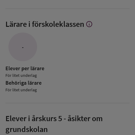
Lärare i förskoleklassen
info
Visa
mer
om
Lärare
-
i
förskoleklassen
Elever per lärare
För litet underlag
Behöriga lärare
För litet underlag
Elever i
årskurs 5
- åsikter om
grundskolan