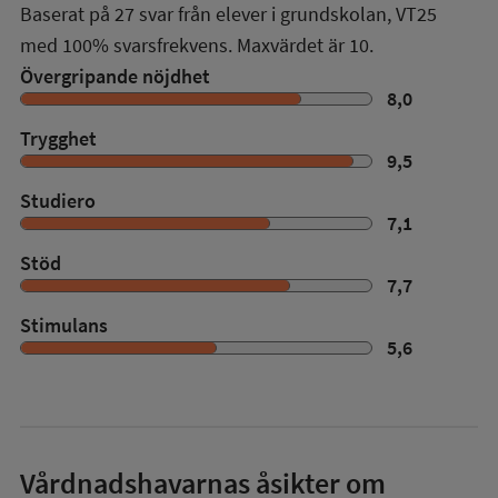
Baserat på
27
svar från elever i grundskolan,
VT25
med
100%
svarsfrekvens. Maxvärdet är 10.
Övergripande nöjdhet
8,0
Trygghet
9,5
Studiero
7,1
Stöd
7,7
Stimulans
5,6
Vårdnadshavarnas åsikter om