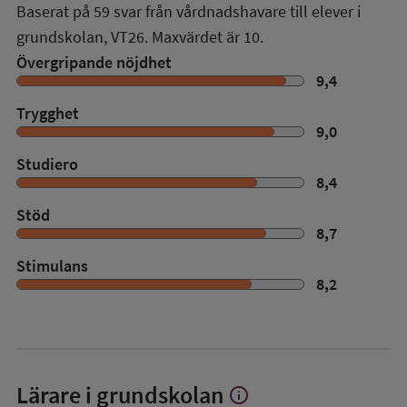
Baserat på
59
svar från vårdnadshavare till elever i
grundskolan,
VT26
. Maxvärdet är 10.
Övergripande nöjdhet
9,4
Trygghet
9,0
Studiero
8,4
Stöd
8,7
Stimulans
8,2
Lärare i grundskolan
info
Visa