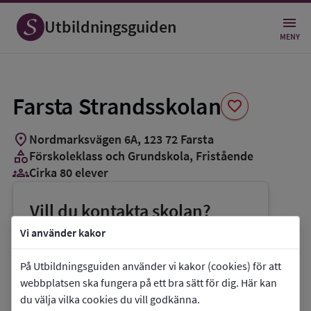
Spara
som
Utbildningsguiden
favorit
MENY
Farsta Strandsskolan
favorite
location_on
Nordmarksvägen 6A
,
123
72
Farsta
category
Förskoleklass och Grundskola
, Fristående
groups_3
Cirka 80 elever
Vill du kontakta skolan?
phone
Telefon:
076-1161975
Vi använder kakor
mail
E-post:
andreas@farstastrandskolan.se
På Utbildningsguiden använder vi kakor (cookies) för att
link
Webbplats:
Farsta Strandsskolan
webbplatsen ska fungera på ett bra sätt för dig. Här kan
du välja vilka cookies du vill godkänna.