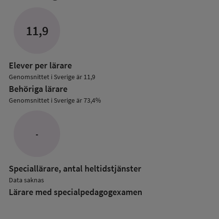
mer
om
Lärare
11,9
i
grundskolan
Elever per lärare
Genomsnittet i Sverige är 11,9
Behöriga lärare
Genomsnittet i Sverige är 73,4%
-
Speciallärare, antal heltidstjänster
Data saknas
Lärare med specialpedagog­examen