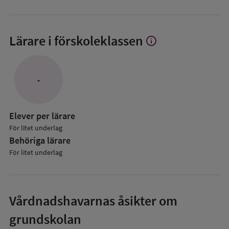
Lärare i förskoleklassen
info
Visa
mer
om
Lärare
-
i
förskoleklassen
Elever per lärare
För litet underlag
Behöriga lärare
För litet underlag
Vårdnadshavarnas åsikter om
grundskolan