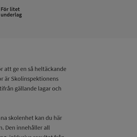
För litet
underlag
ör att ge en så heltäckande
lor är Skolinspektionens
tifrån gällande lagar och
nna skolenhet kan du här
. Den innehåller all