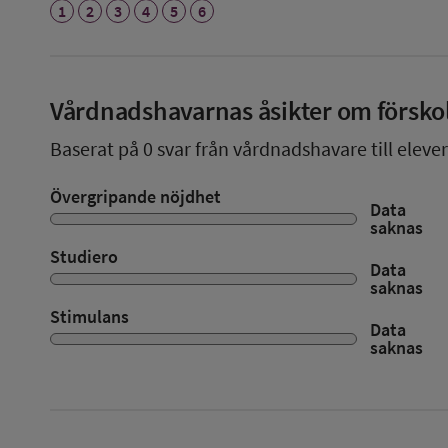
1
2
3
4
5
6
Vårdnadshavarnas åsikter om försko
Baserat på
0
svar från vårdnadshavare till elever
Övergripande nöjdhet
Data
saknas
Studiero
Data
saknas
Stimulans
Data
saknas