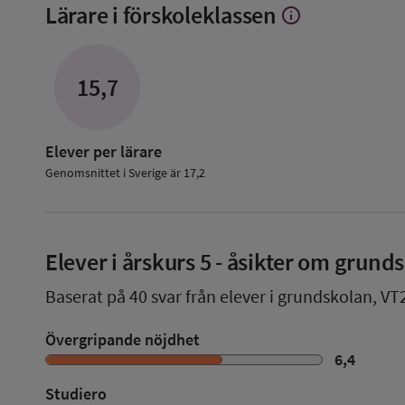
Lärare i förskoleklassen
info
Visa
mer
om
Lärare
15,7
i
förskoleklassen
Elever per lärare
Genomsnittet i Sverige är 17,2
Elever i
årskurs 5
- åsikter om grund
Baserat på
40
svar från elever i grundskolan,
VT
Övergripande nöjdhet
6,4
Studiero