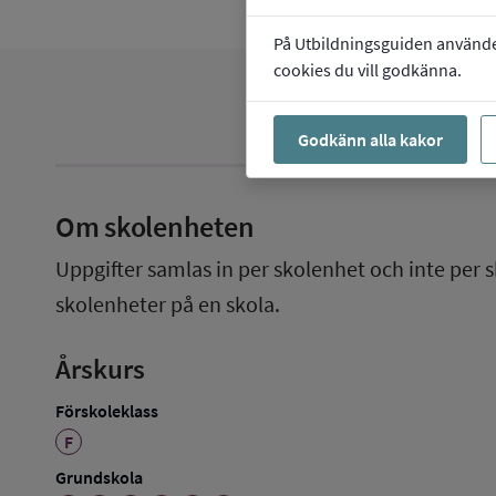
På Utbildningsguiden använder 
cookies du vill godkänna.
Godkänn alla kakor
Om skolenheten
Uppgifter samlas in per skolenhet och inte per s
skolenheter på en skola.
Årskurs
Förskoleklass
F
Grundskola