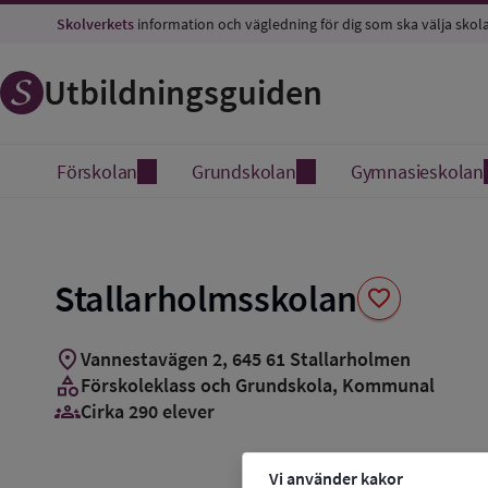
Spara
Skolverkets
information och vägledning för dig som ska välja skol
som
favorit
Utbildningsguiden
Förskolan
Grundskolan
Gymnasieskolan
Stallarholmsskolan
favorite
location_on
Vannestavägen 2
,
645
61
Stallarholmen
category
Förskoleklass och Grundskola
, Kommunal
groups_3
Cirka 290 elever
Vi använder kakor