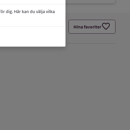
r dig. Här kan du välja vilka
favorite
Mina favoriter