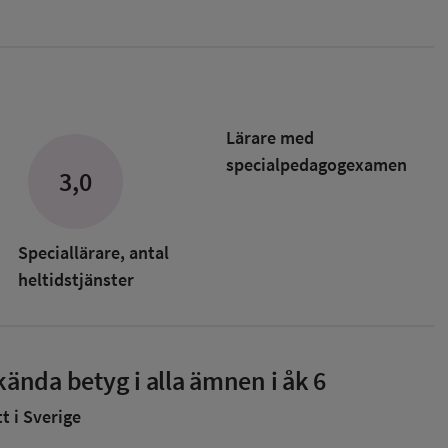
Lärare med
specialpedagog­examen
3,0
Speciallärare, antal
heltidstjänster
ända betyg i alla ämnen i åk 6
 i Sverige