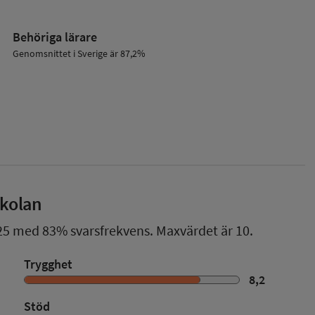
Behöriga lärare
Genomsnittet i Sverige är 87,2%
skolan
25
med
83%
svarsfrekvens. Maxvärdet är 10.
Trygghet
8,2
Stöd