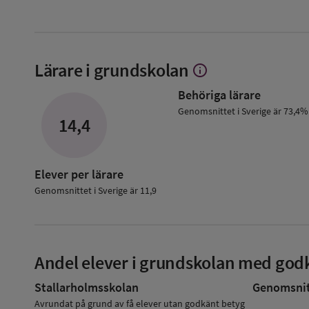
Lärare i grundskolan
info
Visa
mer
Behöriga lärare
om
Lärare
Genomsnittet i Sverige är 73,4%
14,4
i
grundskolan
Elever per lärare
Genomsnittet i Sverige är 11,9
Andel elever i grundskolan med godk
Stallarholmsskolan
Genomsnitt
Avrundat på grund av få elever utan godkänt betyg