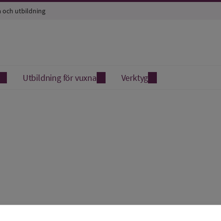
a och utbildning
Utbildning för vuxna
Verktyg