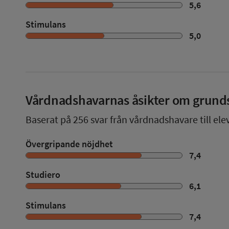
5,6
Stimulans
5,0
Vårdnadshavarnas åsikter om grund
Baserat på
256
svar från vårdnadshavare till ele
Övergripande nöjdhet
7,4
Studiero
6,1
Stimulans
7,4