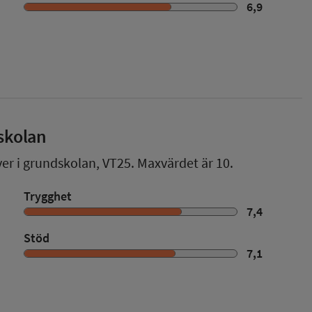
6,9
skolan
ver i grundskolan,
VT25
. Maxvärdet är 10.
Trygghet
7,4
Stöd
7,1