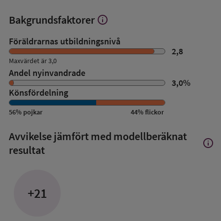
Bakgrundsfaktorer
info
Visa
mer
om
Föräldrarnas utbildningsnivå
Bakgrundsfaktorer
2,8
Maxvärdet är 3,0
Andel nyinvandrade
3,0
%
Könsfördelning
56
%
pojkar
44
%
flickor
Avvikelse jämfört med modellberäknat
info
Visa
resultat
mer
om
Avvik
jämfö
+21
med
mode
resul