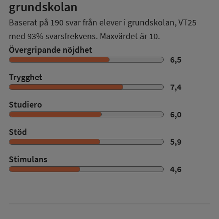
grundskolan
Baserat på
190
svar från elever i grundskolan,
VT25
med
93%
svarsfrekvens. Maxvärdet är 10.
Övergripande nöjdhet
6,5
Trygghet
7,4
Studiero
6,0
Stöd
5,9
Stimulans
4,6