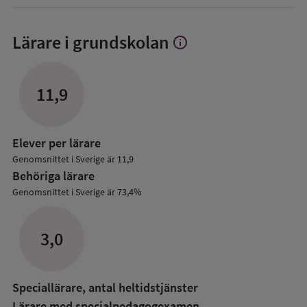
Lärare i grundskolan
info
Visa
mer
om
Lärare
11,9
i
grundskolan
Elever per lärare
Genomsnittet i Sverige är 11,9
Behöriga lärare
Genomsnittet i Sverige är 73,4%
3,0
Speciallärare, antal heltidstjänster
Lärare med specialpedagog­examen