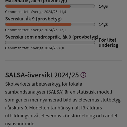
Matematik, åk 9 (provbetyg)
14,6
Genomsnittet i Sverige 2024/25: 11,4
Svenska, åk 9 (provbetyg)
14,8
Genomsnittet i Sverige 2024/25: 13,1
Svenska som andraspråk, åk 9 (provbetyg)
För litet
underlag
Genomsnittet i Sverige 2024/25: 8,8
SALSA-översikt
2024/25
info
Visa
mer
Skolverkets arbetsverktyg för lokala
om
sambandsanalyser (SALSA) är en statistisk modell
SALSA-
översikt
som ger en mer nyanserad bild av elevernas slutbetyg
i årskurs 9. Modellen tar hänsyn till föräldrars
utbildningsnivå, elevernas könsfördelning och andel
nyinvandrade.