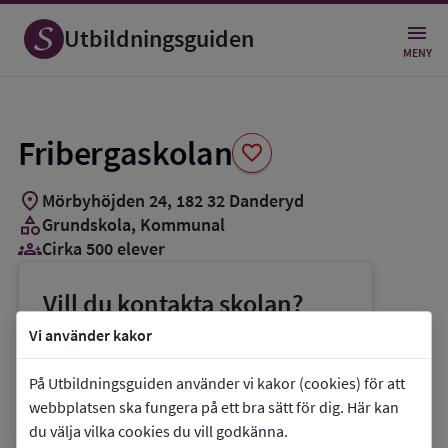
Spara
som
Utbildningsguiden
favorit
MENY
Fribergaskolan
favorite
location_on
Mörbyhöjden 24
,
182
32
Danderyd
category
Grundskola
, Kommunal
groups_3
Cirka 500 elever
Vill du kontakta skolan?
phone
Telefon:
08-56891502
Vi använder kakor
mail
E-post:
jenny.holmberg@danderyd.se
På Utbildningsguiden använder vi kakor (cookies) för att
link
Webbplats:
Fribergaskolan
webbplatsen ska fungera på ett bra sätt för dig. Här kan
du välja vilka cookies du vill godkänna.