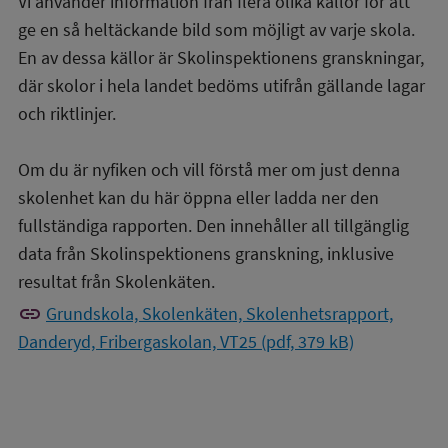
Vi använder information från flera olika källor för att
ge en så heltäckande bild som möjligt av varje skola.
En av dessa källor är Skolinspektionens granskningar,
där skolor i hela landet bedöms utifrån gällande lagar
och riktlinjer.
Om du är nyfiken och vill förstå mer om just denna
skolenhet kan du här öppna eller ladda ner den
fullständiga rapporten. Den innehåller all tillgänglig
data från Skolinspektionens granskning, inklusive
resultat från Skolenkäten.
link
Grundskola, Skolenkäten, Skolenhetsrapport,
Danderyd, Fribergaskolan, VT25 (pdf, 379 kB)