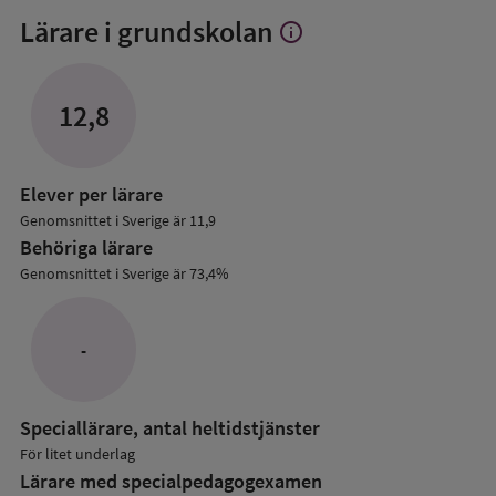
Lärare i grundskolan
info
Visa
mer
om
Lärare
12,8
i
grundskolan
Elever per lärare
Genomsnittet i Sverige är 11,9
Behöriga lärare
Genomsnittet i Sverige är 73,4%
-
Speciallärare, antal heltidstjänster
För litet underlag
Lärare med specialpedagog­examen