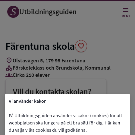
Spara
som
Utbildningsguiden
favorit
MENY
Färentuna skola
favorite
location_on
Ölstavägen 5
,
179
98
Färentuna
category
Förskoleklass och Grundskola
, Kommunal
groups_3
Cirka 210 elever
Vill du kontakta skolan?
phone
Telefon:
08-12457716
Vi använder kakor
mail
E-post:
Delphine.ericson@ekero.se
På Utbildningsguiden använder vi kakor (cookies) för att
link
Webbplats:
Färentuna skola
webbplatsen ska fungera på ett bra sätt för dig. Här kan
du välja vilka cookies du vill godkänna.