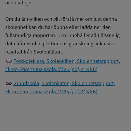
och riktlinjer.
Om du är nyfiken och vill förstå mer om just denna
skolenhet kan du här öppna eller ladda ner den
fullständiga rapporten. Den innehåller all tillgänglig
data från Skolinspektionens granskning, inklusive
resultat från Skolenkäten.
link
Förskoleklass, Skolenkäten, Skolenhetsrapport,
Ekerö, Färentuna skola, VT25 (pdf, 418 kB)
link
Grundskola, Skolenkäten, Skolenhetsrapport,
Ekerö, Färentuna skola, VT25 (pdf, 418 kB)