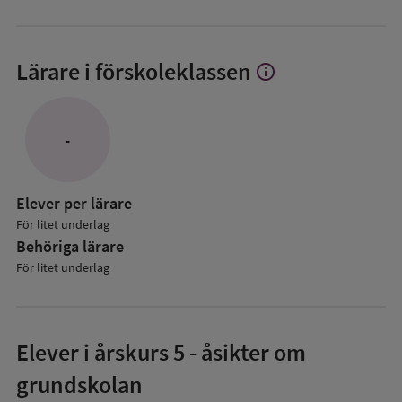
Lärare i förskoleklassen
info
Visa
mer
om
Lärare
-
i
förskoleklassen
Elever per lärare
För litet underlag
Behöriga lärare
För litet underlag
Elever i
årskurs 5
- åsikter om
grundskolan