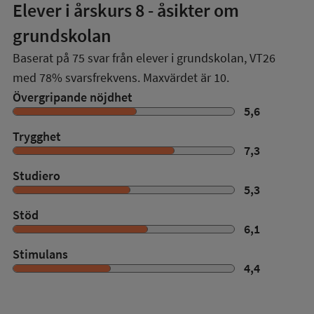
Elever i
årskurs 8
- åsikter om
grundskolan
Baserat på
75
svar från elever i grundskolan,
VT26
med
78%
svarsfrekvens. Maxvärdet är 10.
Övergripande nöjdhet
5,6
Trygghet
7,3
Studiero
5,3
Stöd
6,1
Stimulans
4,4