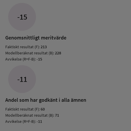
Avvik
jämfö
-15
med
mode
resul
Genomsnittligt meritvärde
Faktiskt resultat (F):
213
Modellberäknat resultat (B):
228
Avvikelse (R=F-B):
-15
-11
Andel som har godkänt i alla ämnen
Faktiskt resultat (F):
60
Modellberäknat resultat (B):
71
Avvikelse (R=F-B):
-11