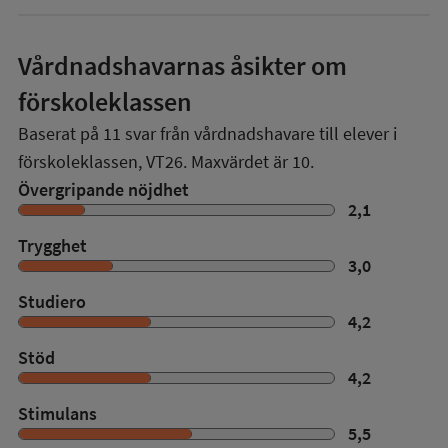
Vårdnadshavarnas åsikter om
förskoleklassen
Baserat på
11
svar från vårdnadshavare till elever i
förskoleklassen,
VT26
. Maxvärdet är 10.
Övergripande nöjdhet
2,1
Trygghet
3,0
Studiero
4,2
Stöd
4,2
Stimulans
5,5