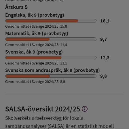
Årskurs 9
Engelska, åk 9 (provbetyg)
16,1
Genomsnittet i Sverige 2024/25: 15,8
Matematik, åk 9 (provbetyg)
9,7
Genomsnittet i Sverige 2024/25: 11,4
Svenska, åk 9 (provbetyg)
12,3
Genomsnittet i Sverige 2024/25: 13,1
Svenska som andraspråk, åk 9 (provbetyg)
9,8
Genomsnittet i Sverige 2024/25: 8,8
SALSA-översikt
2024/25
info
Visa
mer
Skolverkets arbetsverktyg för lokala
om
sambandsanalyser (SALSA) är en statistisk modell
SALSA-