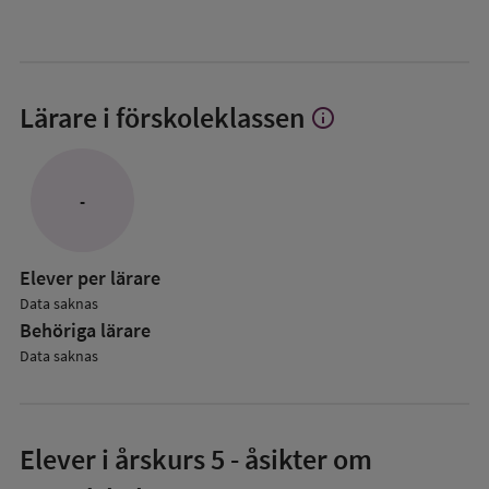
Lärare i förskoleklassen
info
Visa
mer
om
Lärare
-
i
förskoleklassen
Elever per lärare
Data saknas
Behöriga lärare
Data saknas
Elever i
årskurs 5
- åsikter om