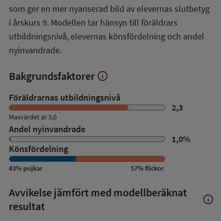
översikt
som ger en mer nyanserad bild av elevernas slutbetyg
i årskurs 9. Modellen tar hänsyn till föräldrars
utbildningsnivå, elevernas könsfördelning och andel
nyinvandrade.
Bakgrundsfaktorer
info
Visa
mer
om
Föräldrarnas utbildningsnivå
Bakgrundsfaktorer
2,3
Maxvärdet är 3,0
Andel nyinvandrade
1,0
%
Könsfördelning
43
%
pojkar
57
%
flickor
Avvikelse jämfört med modellberäknat
info
Visa
resultat
mer
om