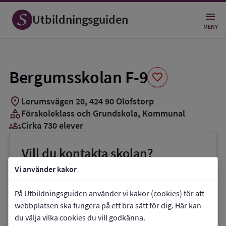
Spara
som
Utbildningsguiden
favorit
MENY
Bergumsskolan F-9
favorite
location_on
Lerumsvägen 20
,
424
90
Olofstorp
category
Förskoleklass och Grundskola
, Kommunal
groups_3
Cirka 730 elever
Vill du kontakta skolan?
phone
Telefon:
070-7853775
Vi använder kakor
mail
E-post:
monzer.el-
På Utbildningsguiden använder vi kakor (cookies) för att
sabini@grundskola.goteborg.se
webbplatsen ska fungera på ett bra sätt för dig. Här kan
du välja vilka cookies du vill godkänna.
link
Webbplats:
Bergumsskolan F-9