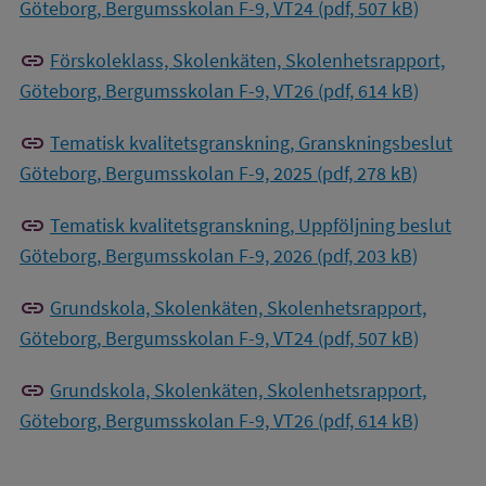
Göteborg, Bergumsskolan F-9, VT24 (pdf, 507 kB)
link
Förskoleklass, Skolenkäten, Skolenhetsrapport,
Göteborg, Bergumsskolan F-9, VT26 (pdf, 614 kB)
link
Tematisk kvalitetsgranskning, Granskningsbeslut
Göteborg, Bergumsskolan F-9, 2025 (pdf, 278 kB)
link
Tematisk kvalitetsgranskning, Uppföljning beslut
Göteborg, Bergumsskolan F-9, 2026 (pdf, 203 kB)
link
Grundskola, Skolenkäten, Skolenhetsrapport,
Göteborg, Bergumsskolan F-9, VT24 (pdf, 507 kB)
link
Grundskola, Skolenkäten, Skolenhetsrapport,
Göteborg, Bergumsskolan F-9, VT26 (pdf, 614 kB)