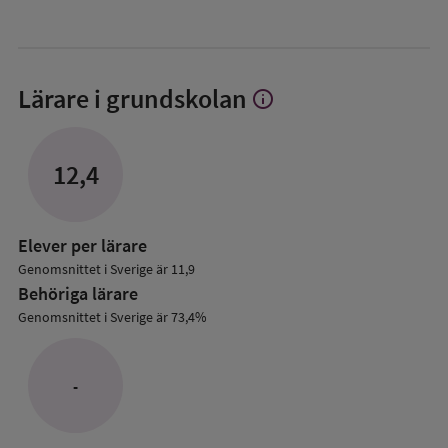
Lärare i grundskolan
info
Visa
mer
om
Lärare
12,4
i
grundskolan
Elever per lärare
Genomsnittet i Sverige är 11,9
Behöriga lärare
Genomsnittet i Sverige är 73,4%
-