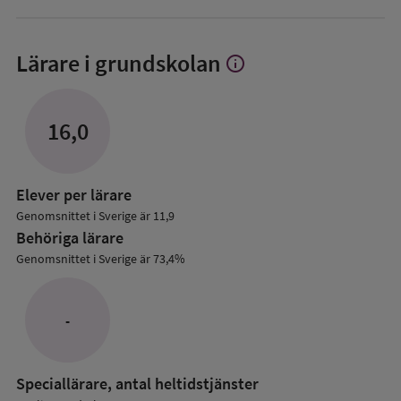
Lärare i grundskolan
info
Visa
mer
om
Lärare
16,0
i
grundskolan
Elever per lärare
Genomsnittet i Sverige är 11,9
Behöriga lärare
Genomsnittet i Sverige är 73,4%
-
Speciallärare, antal heltidstjänster