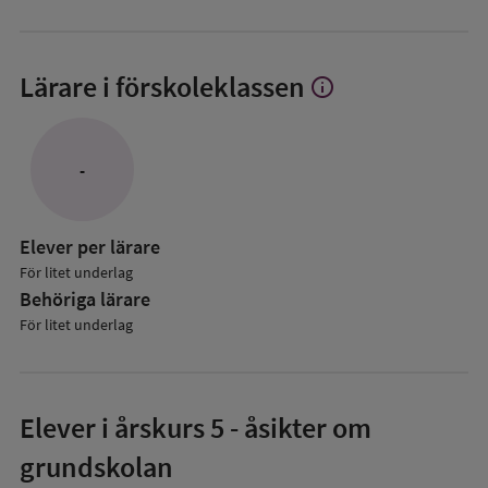
Lärare i förskoleklassen
info
Visa
mer
om
Lärare
-
i
förskoleklassen
Elever per lärare
För litet underlag
Behöriga lärare
För litet underlag
Elever i
årskurs 5
- åsikter om
grundskolan