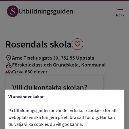
Spara
som
Utbildningsguiden
favorit
MENY
Rosendals skola
favorite
location_on
Arne Tiselius gata 39
,
752
55
Uppsala
category
Förskoleklass och Grundskola
, Kommunal
groups_3
Cirka 660 elever
Vill du kontakta skolan?
phone
Telefon:
018-7275414
Vi använder kakor
mail
E-post:
rosendalsskola@uppsala.se
På Utbildningsguiden använder vi kakor (cookies) för att
link
Webbplats:
Rosendals skola
webbplatsen ska fungera på ett bra sätt för dig. Här kan
du välja vilka cookies du vill godkänna.