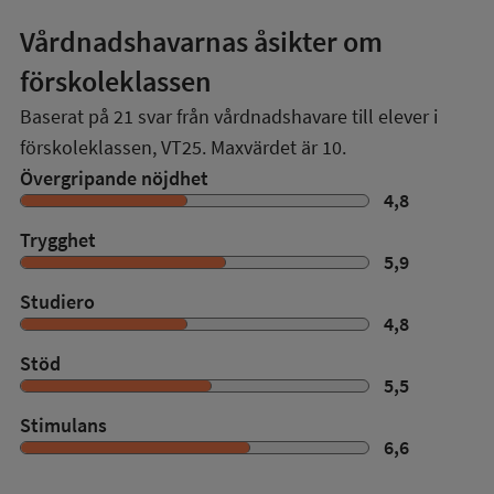
Vårdnadshavarnas åsikter om
förskoleklassen
Baserat på
21
svar från vårdnadshavare till elever i
förskoleklassen,
VT25
. Maxvärdet är 10.
Övergripande nöjdhet
4,8
Trygghet
5,9
Studiero
4,8
Stöd
5,5
Stimulans
6,6