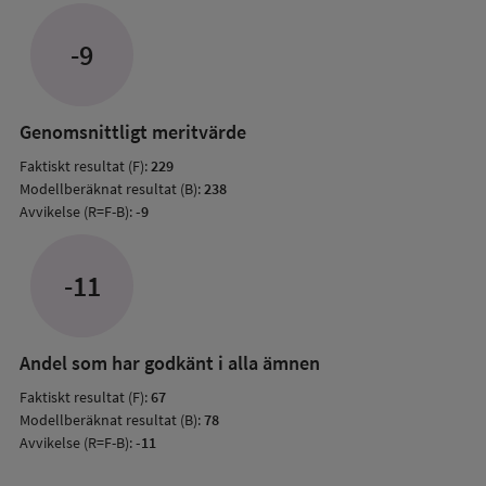
Avvik
jämfö
-9
med
mode
resul
Genomsnittligt meritvärde
Faktiskt resultat (F):
229
Modellberäknat resultat (B):
238
Avvikelse (R=F-B):
-9
-11
Andel som har godkänt i alla ämnen
Faktiskt resultat (F):
67
Modellberäknat resultat (B):
78
Avvikelse (R=F-B):
-11