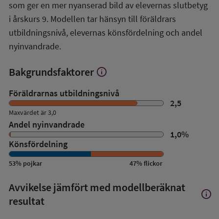
översikt
som ger en mer nyanserad bild av elevernas slutbetyg
i årskurs 9. Modellen tar hänsyn till föräldrars
utbildningsnivå, elevernas könsfördelning och andel
nyinvandrade.
Bakgrundsfaktorer
info
Visa
mer
om
Föräldrarnas utbildningsnivå
Bakgrundsfaktorer
2,5
Maxvärdet är 3,0
Andel nyinvandrade
1,0
%
Könsfördelning
53
%
pojkar
47
%
flickor
Avvikelse jämfört med modellberäknat
info
Visa
resultat
mer
om