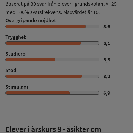
Baserat på
30
svar från elever i grundskolan,
VT25
med
100%
svarsfrekvens. Maxvärdet är 10.
Övergripande nöjdhet
8,6
Trygghet
8,1
Studiero
5,3
Stöd
8,2
Stimulans
6,9
Elever i
årskurs 8
- åsikter om