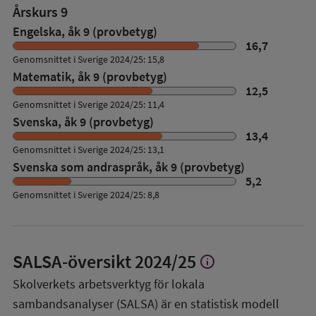
Årskurs 9
Engelska, åk 9 (provbetyg)
16,7
Genomsnittet i Sverige 2024/25: 15,8
Matematik, åk 9 (provbetyg)
12,5
Genomsnittet i Sverige 2024/25: 11,4
Svenska, åk 9 (provbetyg)
13,4
Genomsnittet i Sverige 2024/25: 13,1
Svenska som andraspråk, åk 9 (provbetyg)
5,2
Genomsnittet i Sverige 2024/25: 8,8
SALSA-översikt
2024/25
info
Visa
mer
Skolverkets arbetsverktyg för lokala
om
sambandsanalyser (SALSA) är en statistisk modell
SALSA-