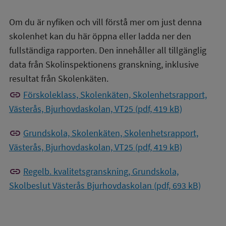
Om du är nyfiken och vill förstå mer om just denna
skolenhet kan du här öppna eller ladda ner den
fullständiga rapporten. Den innehåller all tillgänglig
data från Skolinspektionens granskning, inklusive
resultat från Skolenkäten.
link
Förskoleklass, Skolenkäten, Skolenhetsrapport,
Västerås, Bjurhovdaskolan, VT25 (pdf, 419 kB)
link
Grundskola, Skolenkäten, Skolenhetsrapport,
Västerås, Bjurhovdaskolan, VT25 (pdf, 419 kB)
link
Regelb. kvalitetsgranskning, Grundskola,
Skolbeslut Västerås Bjurhovdaskolan (pdf, 693 kB)