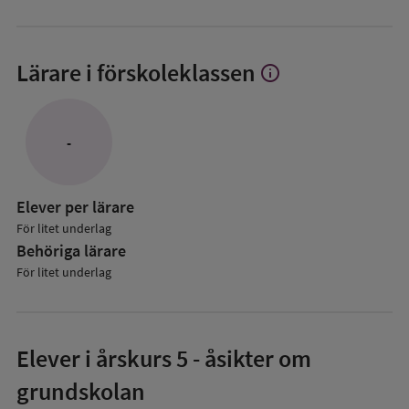
Lärare i förskoleklassen
info
Visa
mer
om
Lärare
-
i
förskoleklassen
Elever per lärare
För litet underlag
Behöriga lärare
För litet underlag
Elever i
årskurs 5
- åsikter om
grundskolan