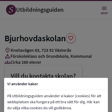
Spara
som
Utbildningsguiden
favorit
MENY
Bjurhovdaskolan
favorite
location_on
Knotavägen 63
,
723
52
Västerås
category
Förskoleklass och Grundskola
, Kommunal
groups_3
Cirka 260 elever
Vill du kontakta skolan?
phone
Telefon:
021-396250
Vi använder kakor
mail
E-post:
buf@vasteras.se
På Utbildningsguiden använder vi kakor (cookies) för att
link
Webbplats:
Bjurhovdaskolan
webbplatsen ska fungera på ett bra sätt för dig. Här kan
du välja vilka cookies du vill godkänna.