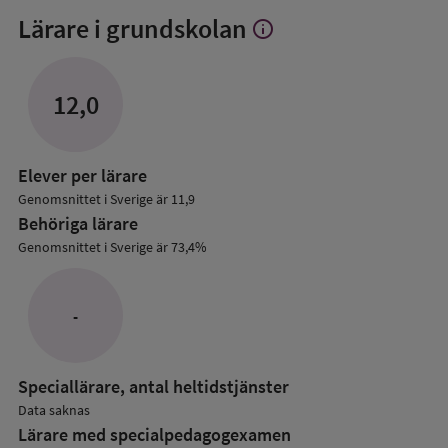
Lärare i grundskolan
info
Visa
mer
om
Lärare
12,0
i
grundskolan
Elever per lärare
Genomsnittet i Sverige är 11,9
Behöriga lärare
Genomsnittet i Sverige är 73,4%
-
Speciallärare, antal heltidstjänster
Data saknas
Lärare med specialpedagog­examen