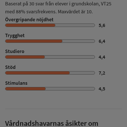
Baserat på
30
svar från elever i grundskolan,
VT25
med
88%
svarsfrekvens. Maxvärdet är 10.
Övergripande nöjdhet
5,6
Trygghet
6,4
Studiero
4,4
Stöd
7,2
Stimulans
4,5
Vårdnadshavarnas åsikter om