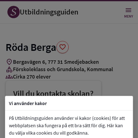
Spara
som
Utbildningsguiden
favorit
MENY
Röda Berga
favorite
location_on
Bergavägen 6
,
777
31
Smedjebacken
category
Förskoleklass och Grundskola
, Kommunal
groups_3
Cirka 270 elever
Vill du kontakta skolan?
phone
Telefon:
0240-660223
Vi använder kakor
mail
E-post:
fou@smedjebacken.se
På Utbildningsguiden använder vi kakor (cookies) för att
link
Webbplats:
Röda Berga
webbplatsen ska fungera på ett bra sätt för dig. Här kan
du välja vilka cookies du vill godkänna.