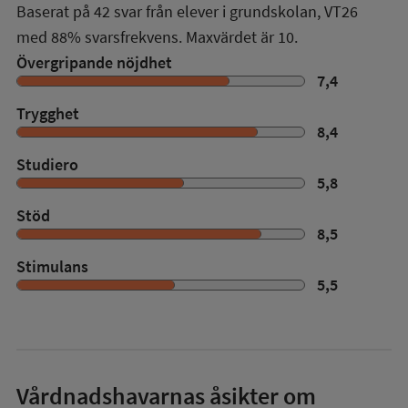
Baserat på
42
svar från elever i grundskolan,
VT26
med
88%
svarsfrekvens. Maxvärdet är 10.
Övergripande nöjdhet
7,4
Trygghet
8,4
Studiero
5,8
Stöd
8,5
Stimulans
5,5
Vårdnadshavarnas åsikter om