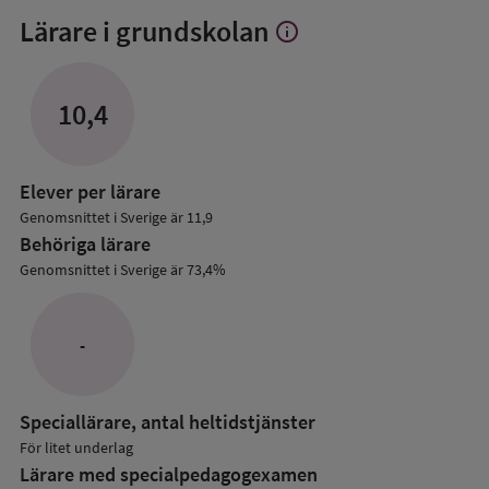
Lärare i grundskolan
info
Visa
mer
om
Lärare
10,4
i
grundskolan
Elever per lärare
Genomsnittet i Sverige är 11,9
Behöriga lärare
Genomsnittet i Sverige är 73,4%
-
Speciallärare, antal heltidstjänster
För litet underlag
Lärare med specialpedagog­examen