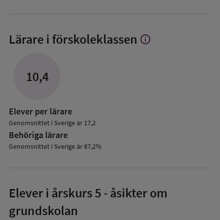
Lärare i förskoleklassen
info
Visa
mer
om
Lärare
10,4
i
förskoleklassen
Elever per lärare
Genomsnittet i Sverige är 17,2
Behöriga lärare
Genomsnittet i Sverige är 87,2%
Elever i
årskurs 5
- åsikter om
grundskolan